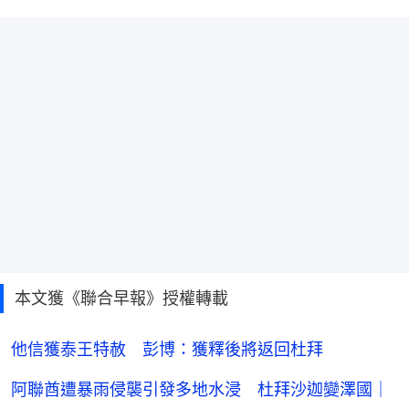
本文獲《聯合早報》授權轉載
他信獲泰王特赦 彭博：獲釋後將返回杜拜
阿聯酋遭暴雨侵襲引發多地水浸 杜拜沙迦變澤國｜