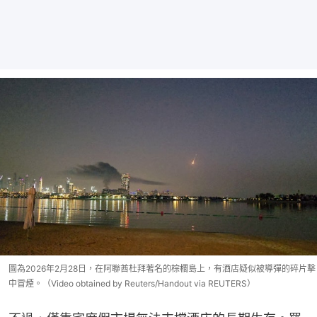
圖為2026年2月28日，在阿聯酋杜拜著名的棕櫚島上，有酒店疑似被導彈的碎片擊
中冒煙。（Video obtained by Reuters/Handout via REUTERS）