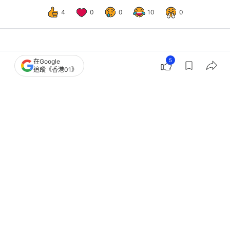
4
0
0
10
0
經濟
地產樓市
5
在Google
追蹤《香港01》
戰火紛飛 資產動搖 安全是投資者最
重要的選擇