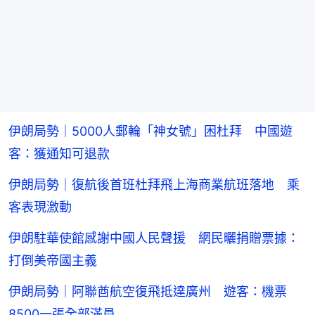
伊朗局勢｜5000人郵輪「神女號」困杜拜 中國遊
客：獲通知可退款
伊朗局勢｜復航後首班杜拜飛上海商業航班落地 乘
客表現激動
伊朗駐華使館感謝中國人民聲援 網民曬捐贈票據：
打倒美帝國主義
伊朗局勢｜阿聯酋航空復飛抵達廣州 遊客：機票
8500一張全部滿員