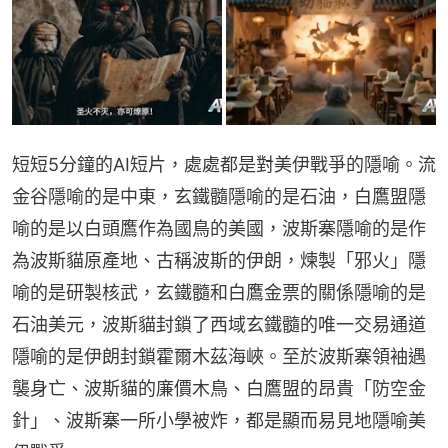
短短5分鐘的AI短片，處處都是對美伊戰爭的隱喻。流
金谷隱喻的是中東，玄鐵髓隱喻的是石油，白鷹盟隱
喻的是以白頭鷹作為國鳥的美國，波斯寨隱喻的是作
為波斯貓原產地、古稱波斯的伊朗，煉製「邪火」隱
喻的是研製核武，玄鐵髓和白鷹金票的關係隱喻的是
石油美元，波斯貓封鎖了西域玄鐵髓的唯一交易通道
隱喻的是伊朗封鎖霍爾木茲海峽。至於波斯寨領袖遇
襲身亡、波斯貓的廉價木鳥、白鷹盟的昂貴「防空金
針」、波斯寨一所小學被炸，都是顯而易見地隱喻美