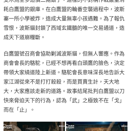
耗白鷹盟的銀庫。在白鷹盟的輪番空襲過程中，波斯
寨一所小學被炸，造成大量無辜小孩遇難。為了報仇
雪恨，波斯貓封鎖了西域玄鐵髓的唯一交易通道，造
成天下道崩糧斷。
白鷹盟號召商會協助剿滅波斯貓，但無人響應。作為
商會會長的駱駝，已經不想再看白頭鷹的臉色，決定
帶領大家繞道陸上新道。駱駝會長意味深長地告訴大
家江湖從來不是打打殺殺，而是買賣生計，天大地
大，大家應該走新的道路。故事結尾批判白鷹盟以刀
快來脅迫天下的行為，認為「武」之極致不在「戈」
而在「止」。