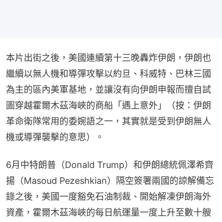
本片出街之後，美國連續第十三晚轟炸伊朗，伊朗也
繼續以無人機和導彈攻擊以約旦、科威特、巴林三國
為主的區內美軍基地，並讓沒有向伊朗申報而擅自試
圖穿越霍爾木茲海峽的商船「遇上意外」（按：伊朗
革命衛隊常用的委婉語之一，其實就是受到伊朗無人
機或導彈襲擊的意思）。
6月中特朗普（Donald Trump）和伊朗總統佩澤希齊
揚（Masoud Pezeshkian）隔空簽署兩國的諒解備忘
錄之後，美國一度豁免石油制裁、開始解凍伊朗海外
資產，霍爾木茲海峽的每日航運量一度上升至數十艘