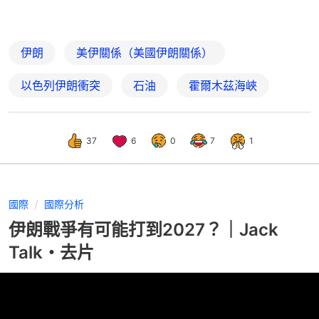
伊朗
美伊關係（美國伊朗關係）
以色列伊朗衝突
石油
霍爾木茲海峽
37
6
0
7
1
國際
國際分析
伊朗戰爭有可能打到2027？｜Jack
Talk・去片