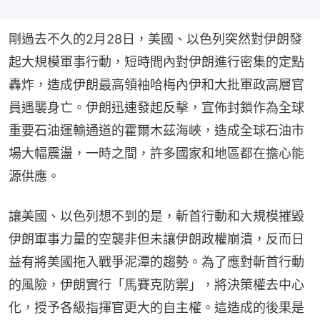
剛過去不久的2月28日，美國、以色列突然對伊朗發
起大規模軍事行動，短時間內對伊朗進行密集的定點
轟炸，造成伊朗最高領袖哈梅內伊和大批軍政高層官
員遇襲身亡。伊朗迅速發起反擊，宣佈封鎖作為全球
重要石油運輸通道的霍爾木茲海峽，造成全球石油市
場大幅震盪，一時之間，許多國家和地區都在擔心能
源供應。
讓美國、以色列想不到的是，斬首行動和大規模摧毀
伊朗軍事力量的空襲非但未讓伊朗政權崩潰，反而日
益有將美國拖入戰爭泥潭的趨勢。為了應對斬首行動
的風險，伊朗實行「馬賽克防禦」，將決策權去中心
化，授予各級指揮官更大的自主權。這造成的後果是