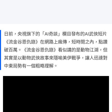
日前，央視旗下的「AI奇談」欄目發布的AI武俠短片
《流金谷恩仇錄》在網路上瘋傳，短時間之內，點讚
破百萬。《流金谷恩仇錄》看似講的是動物江湖，但
其實是以動物武俠故事來隱喻美伊戰爭，讓人迅速對
中東局勢有一個粗略理解。