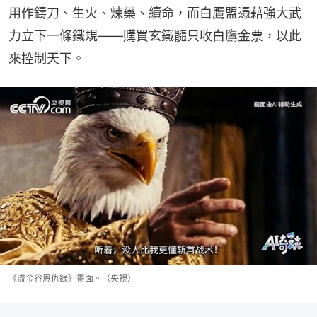
用作鑄刀、生火、煉藥、續命，而白鷹盟憑藉強大武
力立下一條鐵規——購買玄鐵髓只收白鷹金票，以此
來控制天下。
《流金谷恩仇錄》畫面。（央視）