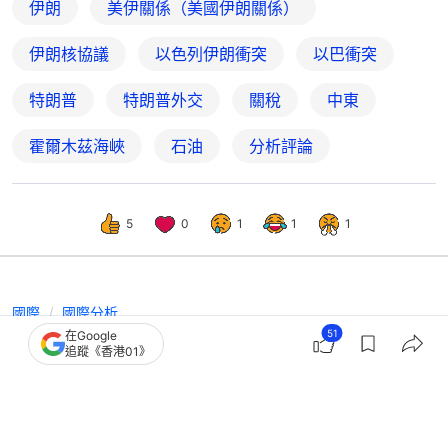
伊朗
美伊關係（美國伊朗關係）
伊朗核協議
以色列伊朗衝突
以巴衝突
特朗普
特朗普外交
關稅
中東
霍爾木茲海峽
石油
分析評論
5
0
1
1
1
國際
國際分析
51
在Google
導彈搗蛋、特朗普笨蛋、美國壞蛋｜伊
追蹤《香港01》
朗戰爭