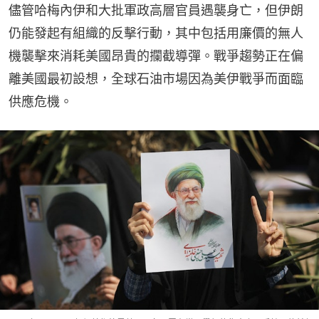
儘管哈梅內伊和大批軍政高層官員遇襲身亡，但伊朗
仍能發起有組織的反擊行動，其中包括用廉價的無人
機襲擊來消耗美國昂貴的攔截導彈。戰爭趨勢正在偏
離美國最初設想，全球石油市場因為美伊戰爭而面臨
供應危機。