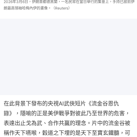
2026年3月6日，伊朗首都德黑蘭，一名民眾在當日舉行的集會上，手持已故前伊
朗最高領袖哈梅內伊的畫像。（Reuters）
在此背景下發布的央視AI武俠短片《流金谷恩仇
錄》，隱喻的正是美伊戰爭對彼此乃至世界的危害，
表達出止戈為武、合作共贏的理念。片中的流金谷被
稱作天下嚥喉，穀道之下埋的是天下至寶玄鐵髓，可