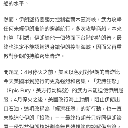
船的水平。
然而，伊朗堅持要獨力控制霍爾木茲海峽，武力攻擊
任何未經伊朗准許的穿越航行，多次攻擊商船，本來
打算「利誘」伊朗給他一個體面下台階的特朗普，最
終也決定不能認輸退身讓伊朗控制海峽，因而又再重
啟對伊朗的持續密集轟炸。
問題是：4月停火之前，美國以色列對伊朗的轟炸比
今天美國單獨施行的更為強烈和密集，「史詩狂怒」
（Epic Fury，美方行動稱號）的武力未能迫使伊朗屈
服；4月停火之後，美國改行海上封鎖，阻止伊朗出
口石油，這項改稱為「經濟狂怒」的新行動，也一直
未能迫使伊朗「投降」－－最終特朗普只好同伊朗簽
署一份對於伊朗核計劃毫無具體規範的諒解備忘錄，