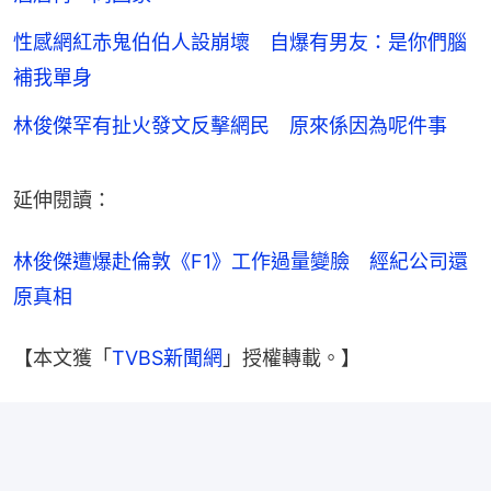
性感網紅赤鬼伯伯人設崩壞 自爆有男友：是你們腦
補我單身
林俊傑罕有扯火發文反擊網民 原來係因為呢件事
延伸閱讀：
林俊傑遭爆赴倫敦《F1》工作過量變臉　經紀公司還
原真相
【本文獲「
TVBS新聞網
」授權轉載。】