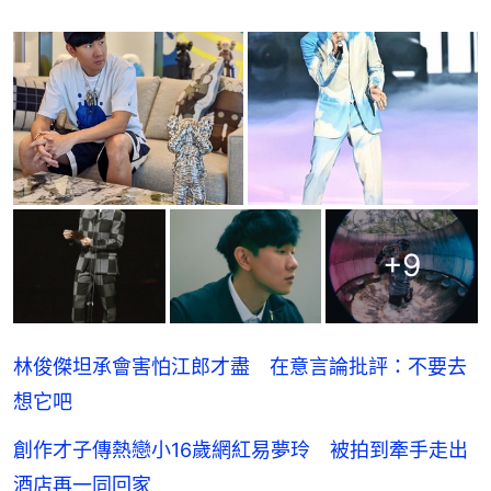
+
9
林俊傑坦承會害怕江郎才盡 在意言論批評：不要去
想它吧
創作才子傳熱戀小16歲網紅易夢玲 被拍到牽手走出
酒店再一同回家