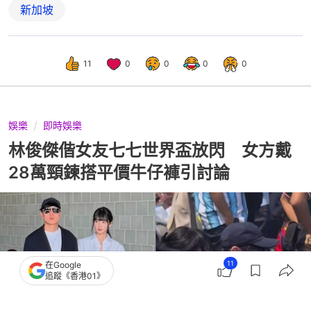
新加坡
11
0
0
0
0
娛樂
即時娛樂
林俊傑偕女友七七世界盃放閃 女方戴
28萬頸鍊搭平價牛仔褲引討論
11
在Google
追蹤《香港01》