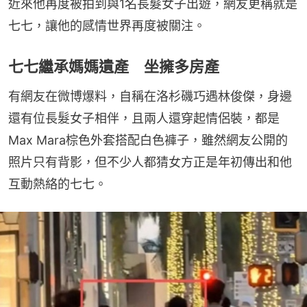
近來他再度被拍到與1名長髮女子出遊，網友更稱就是
七七，讓他的感情世界再度被關注。
七七繼承媽媽遺產 坐擁多房產
有網友在微博爆料，自稱在洛杉磯巧遇林俊傑，身邊
還有位長髮女子相伴，且兩人還穿起情侶裝，都是
Max Mara棕色外套搭配白色褲子，雖然網友公開的
照片只有背影，但不少人都猜女方正是年初傳出和他
互動熱絡的七七。