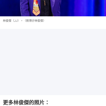
林俊傑（JJ）。（微博＠林俊傑）
更多林俊傑的照片：