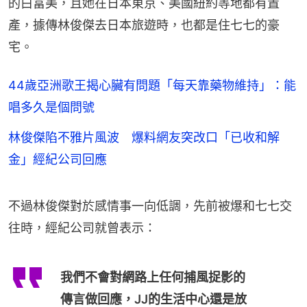
的白富美，且她在日本東京、美國紐約等地都有置
產，據傳林俊傑去日本旅遊時，也都是住七七的豪
宅。
44歲亞洲歌王揭心臟有問題「每天靠藥物維持」：能
唱多久是個問號
林俊傑陷不雅片風波 爆料網友突改口「已收和解
金」經紀公司回應
不過林俊傑對於感情事一向低調，先前被爆和七七交
往時，經紀公司就曾表示：
我們不會對網路上任何捕風捉影的
傳言做回應，JJ的生活中心還是放