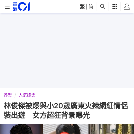
繁
|
简
娛樂
人氣娛樂
林俊傑被爆與小20歲廣東火辣網紅情侶
裝出遊 女方超狂背景曝光