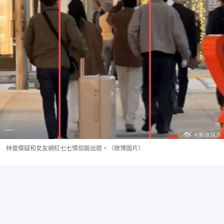
林俊傑疑和女友網紅七七情侶裝出遊。（微博圖片）