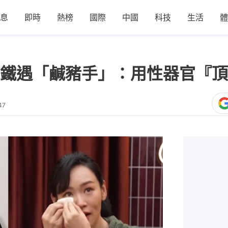
息
即時
熱榜
國際
中國
科技
生活
體
鐵遇「鹹豬手」：用性器官『頂
47