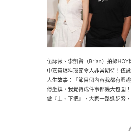
伍詠薇、李凱賢（Brian）拍攝H
中嘉賓爆料環節令人非常期待！伍詠
人生故事：「節目個內容我都有興趣
傅坐鎮，我覺得成件事都幾大包圍！
做『上、下把』，大家一路進步緊，