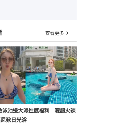
章
查看更多
敏泳池邊大派性感福利 曬超火辣
堅尼歎日光浴