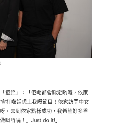
）
「拒絕」：「佢哋都會睇定啲嘅，依家
朋友會打嚟話想上我嘅節目！依家訪問中女
呀，去到依家點樣成功，我希望好多香
喎！』Just do it!」