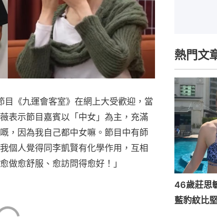
熱門文
OY節目《九運會客室》在網上大受歡迎，當
薇表示節目嘉賓以「中女」為主，充滿
嘅，因為我自己都中女嘛。節目中有師
我個人覺得同李凱賢有化學作用，互相
愈做愈舒服、愈訪問得愈好！」
46歲莊思
藍豹紋比