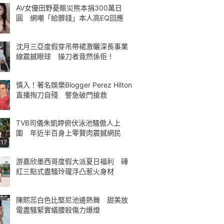
AV女優田野憂賑災熊本捐300萬日
圓 網嘲「給髒錢」本人高EQ回應
沈月三亞度假穿吊帶裙激曬深長事業
線震撼眼球 操刀者竟然係佢！
慎入！著名娛樂Blogger Perez Hilton
直播掏刀自殘 警急破門搶救
TVB司儀朱凱婷俯伏泳池騷傲人上
圍 年近半百身上零贅肉震撼網民
:17
游嘉欣墨西哥度假大派夏日福利 磚
紅三點式盡騷玲瓏浮凸惹火身材
陳熙蕊白色比堅尼池邊熱舞 甜美放
電盡騷緊實蟻腰殺傷力爆燈