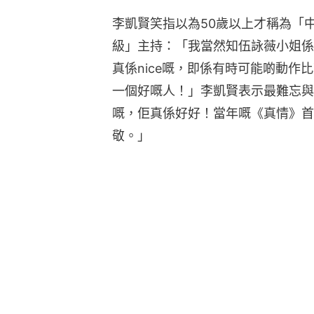
李凱賢笑指以為50歲以上才稱為「
級」主持：「我當然知伍詠薇小姐係邊
真係nice嘅，即係有時可能啲動作比
一個好嘅人！」李凱賢表示最難忘與
嘅，佢真係好好！當年嘅《真情》首
敬。」