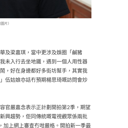
供圖片）
華及梁嘉琪，當中更涉及娛圈「鹹豬
我未入行去坐地鐵，遇到一個人用性器
鬧，好在身邊都好多街坊幫手，其實我
」伍姑娘亦話冇預期楊思琦嘅訪問會炒
容官嚴嘉念表示正計劃開拍第2季，期望
新興趨勢，佢同傳統嘅電視觀眾係兩批
，加上網上審查冇咁嚴格。開拍新一季最