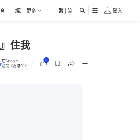
育
經濟
更多
01深圳
繁
觀點
|
简
健康
好食玩飛
登入
女
』住我
8
在Google
追蹤《香港01》