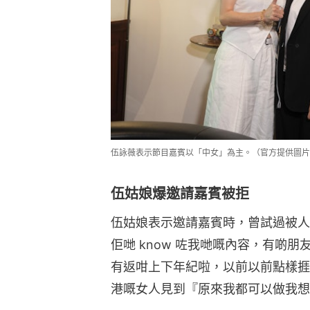
伍詠薇表示節目嘉賓以「中女」為主。（官方提供圖片
伍姑娘爆邀請嘉賓被拒
伍姑娘表示邀請嘉賓時，曾試過被人
佢哋 know 咗我哋嘅內容，有啲
有返咁上下年紀啦，以前以前點樣捱
港嘅女人見到『原來我都可以做我想做嘅嘢