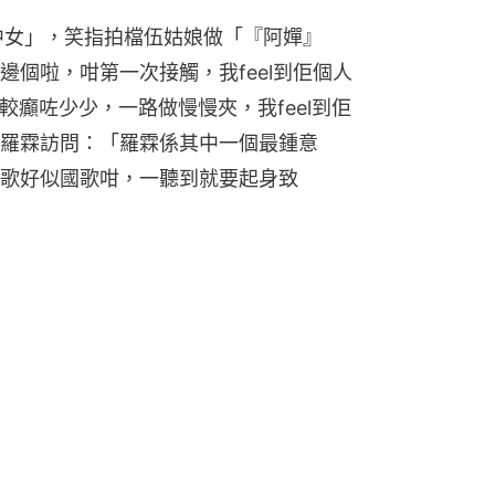
中女」，笑指拍檔伍姑娘做「『阿嬋』
個啦，咁第一次接觸，我feel到佢個人
較癲咗少少，一路做慢慢夾，我feel到佢
羅霖訪問：「羅霖係其中一個最鍾意
歌好似國歌咁，一聽到就要起身致