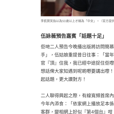
李凱賢笑指以為50歲以上才稱為「中女」。（官方提
伍詠薇預告嘉賓「話題十足」
佢哋二人預告今晚播出版將訪問簡慕
手」，伍姑娘重提昔日往事：「當年
官『頂』住我，我已經中途捉住佢嚟
想話俾大家知遇到呢啲嘢要講出嚟！
起話題，更大讚對方！
二人聊得興起之際，有線寬頻首席內
今年內添食：「依家網上播放足本係
客群，變相網上好似『第4個台』咁