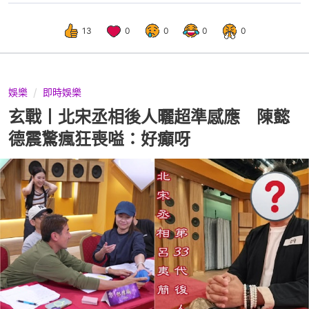
13
0
0
0
0
娛樂
即時娛樂
玄戰丨北宋丞相後人曬超準感應 陳懿
德震驚瘋狂喪嗌：好癲呀