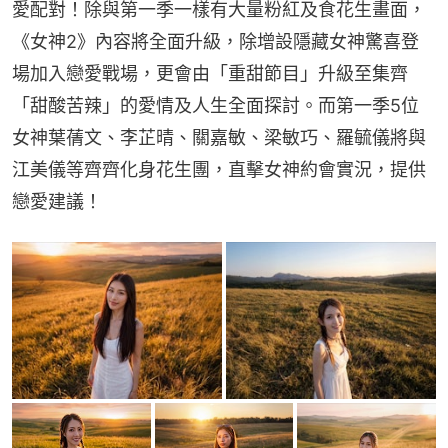
愛配對！除與第一季一樣有大量粉紅及食花生畫面，
《女神2》內容將全面升級，除增設隱藏女神驚喜登
場加入戀愛戰場，更會由「重甜節目」升級至集齊
「甜酸苦辣」的愛情及人生全面探討。而第一季5位
女神葉蒨文、李芷晴、關嘉敏、梁敏巧、羅毓儀將與
江美儀等齊齊化身花生團，直擊女神約會實況，提供
戀愛建議！