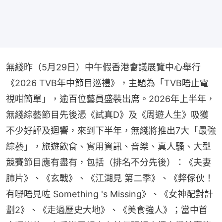
無綫昨（5月29日）中午假香港會議展覽中心舉行
《2026 TVB年中節目巡禮》，主題為「TVB唔止電
視咁簡單」，逾百位藝員盛裝出席。2026年上半年，
無綫綜藝節目先後憑《試真D》及《周遊人生》吸獲
不少好評及迴響，來到下半年，無綫將推出7大「最強
綜藝」，旅遊飲食、實用資訊、音樂、真人騷、大型
競賽節目應有盡有，包括（排名不分先後）：《夫妻
肺片》、《玄戰》、《江湖見 第二季》、《弊傢伙！
有嘢唔見咗 Something 's Missing》、《女神配對計
劃2》、《走過歷史大地》、《美食強人》；當中首