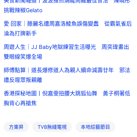
美食新聞報道丨波波推煎焗龍崗雞最佳食法 陳曉彤
挑戰辣椒Gelato
愛‧回家｜滕麗名遭周嘉洛鯪魚誤傷變蠢 從霸氣雀后
淪為打牌新手
周遊人生｜JJ Baby地獄練習生活曝光 周奕瑋畫出
雙眼線笑爆全場
師傅點算｜道長爆修道人為親人續命減壽廿年 邪法
遭反噬眾叛親離
香港探秘地圖丨倪嘉雯扭腰大跳狐仙舞 黃子桐著低
胸背心再搶焦
方東昇
TVB無綫電視
本地綜藝節目