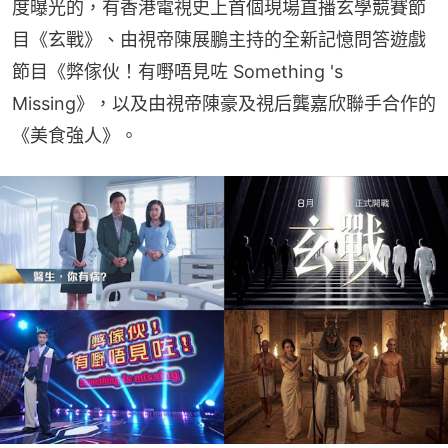
度曝光的，有香港電視史上首個現場直播玄學競賽節
目《玄戰》、由視帝陳展鵬主持的全新記憶問答遊戲
節目《弊傢伙！有嘢唔見咗 Something 's 
Missing》，以及由視帝陳豪及視后龔嘉欣聯手合作的
《美食強人》。