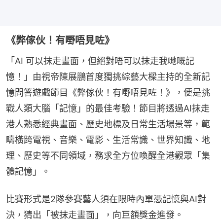
《弊傢伙！有嘢唔見咗》
「AI 可以抹走畫面，但絕對唔可以抹走我哋嘅記
憶！」由視帝陳展鵬首度獨挑綜藝大樑主持的全新記
憶問答遊戲節目《弊傢伙！有嘢唔見咗！》，便是挑
戰人類大腦「記憶」的最佳考驗！節目將透過AI抹走
港人熟悉經典畫面、歷史地標及日常生活場景等，範
疇橫跨電視、音樂、電影、生活常識、世界知識、地
理、歷史等不同領域，務求全方位喚醒全港觀眾「集
體記憶」。
比賽形式是2隊參賽藝人須在限時內單憑記憶與AI對
決，猜出「被抹走畫面」，向巨額獎金進發。