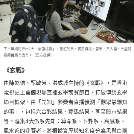
下半無綫將推出7大「最強綜藝」，旅遊飲食、實用資訊、音樂、真人騷、大型競
賽節目應有盡有。（官方提供）
《玄戰》
由陳懿德、甄敏芳、洪成城主持的《玄戰》，是香港
電視史上首個現場直播玄學競賽節目，打破傳統玄學
節目框架，由「先知」參賽者直播預測「觀眾最想知
的事」，包括六合彩結果、賽馬結果、甚至股市結果
等。滙集4大派系先知：算命系、卜卦系、高感系、
風水系的參賽者，將根據資歷與知名度分為黑與白兩