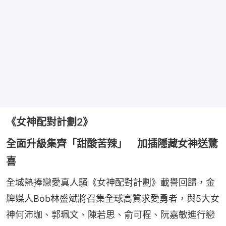
《女神配對計劃2》
全面升級集齊「甜酸苦辣」 加插隱藏女神送驚
喜
全城熱捧戀愛真人騷《女神配對計劃》載譽回歸，金
牌媒人Bob林盛斌將召集全球高質求愛勇者，與5大女
神何沛珈、郭珮文、陳若思、俞可程、阮嘉敏進行戀