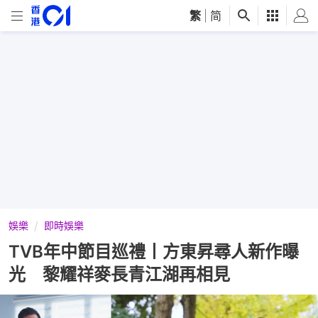
繁
|
简
娛樂
即時娛樂
TVB年中節目巡禮丨方東昇尋人新作曝
光 黎耀祥麥長青江湖再相見