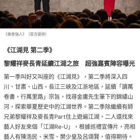
《美食強人》（官方提供）
《江湖見 第二季》
黎耀祥麥長青延續江湖之旅 超強嘉賓陣容曝光
第一季叫好又叫座的《江湖見》，第二季將深入四
川、甘肅、山西、長江三峽及江浙地區，延續「讀萬
卷書，行萬里路」宗旨，找尋金庸先生筆下的錦繡山
河，探索華夏歷史中的江湖世界。第二季除繼續有師
兄弟黎耀祥及麥長青Part住上遊遍江湖，二人還找來
藝人好友來個「江湖Re-U」，根據巡禮宣傳片，亮相
藝人有陳浩民、米雪、樊少皇及呂頌賢，值得期待。