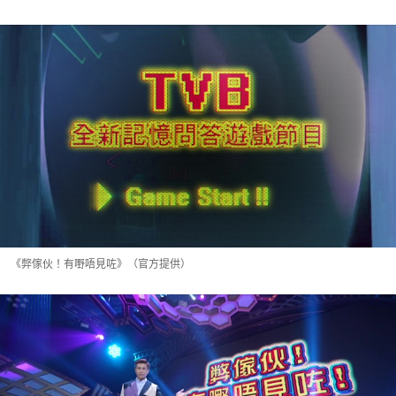
《弊傢伙！有嘢唔見咗》（官方提供）