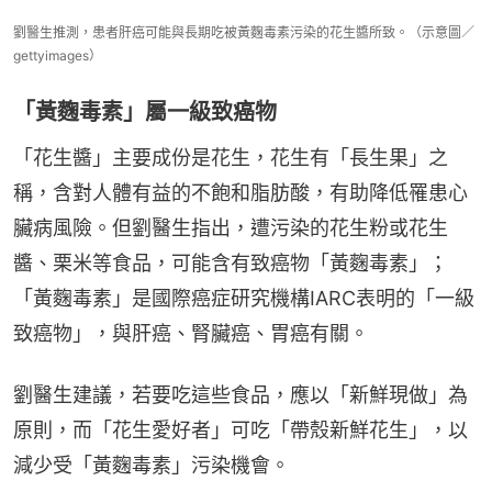
劉醫生推測，患者肝癌可能與長期吃被黃麴毒素污染的花生醬所致。（示意圖／
gettyimages）
「黃麴毒素」屬一級致癌物
「花生醬」主要成份是花生，花生有「長生果」之
稱，含對人體有益的不飽和脂肪酸，有助降低罹患心
臟病風險。但劉醫生指出，遭污染的花生粉或花生
醬、栗米等食品，可能含有致癌物「黃麴毒素」；
「黃麴毒素」是國際癌症研究機構IARC表明的「一級
致癌物」，與肝癌、腎臟癌、胃癌有關。
劉醫生建議，若要吃這些食品，應以「新鮮現做」為
原則，而「花生愛好者」可吃「帶殼新鮮花生」，以
減少受「黃麴毒素」污染機會。