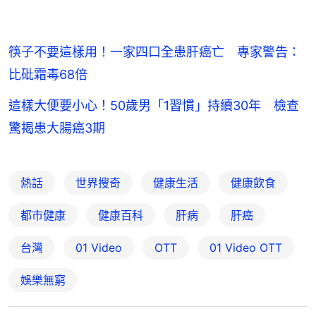
筷子不要這樣用！一家四口全患肝癌亡 專家警告：
比砒霜毒68倍
這樣大便要小心！50歲男「1習慣」持續30年 檢查
驚揭患大腸癌3期
熱話
世界搜奇
健康生活
健康飲食
都市健康
健康百科
肝病
肝癌
台灣
01 Video
OTT
01‌ ‌Video‌ ‌OTT
娛樂無窮