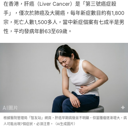
在香港，肝癌（Liver Cancer）是「第三號癌症殺
手」，僅次於肺癌及大腸癌，每年新症數目約有1,800
宗，死亡人數1,500多人，當中新症個案有七成半是男
性，平均發病年齡63至69歲。
根據醫院管理局「智友站」網頁，肝癌早期病徵並不明顯，但當腫瘤逐漸增大，病
人可能出現7個症狀，必須注意。（AI生成圖片）