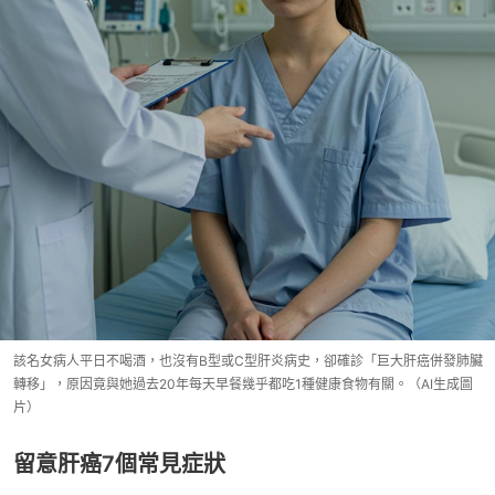
該名女病人平日不喝酒，也沒有B型或C型肝炎病史，卻確診「巨大肝癌併發肺臟
轉移」，原因竟與她過去20年每天早餐幾乎都吃1種健康食物有關。（AI生成圖
片）
留意肝癌7個常見症狀