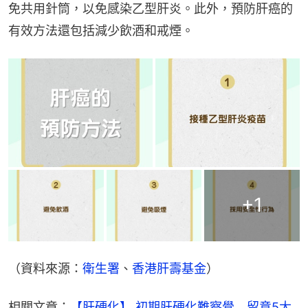
免共用針筒，以免感染乙型肝炎。此外，預防肝癌的
有效方法還包括減少飲酒和戒煙。
+
1
（資料來源：
衛生署
、
香港肝壽基金
）
相關文章：
【肝硬化】 初期肝硬化難察覺　留意5大