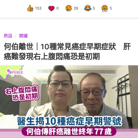
153
0
28
5
5
熱話
開罐
何伯離世｜10種常見癌症早期症狀 肝
癌難發現右上腹悶痛恐是初期