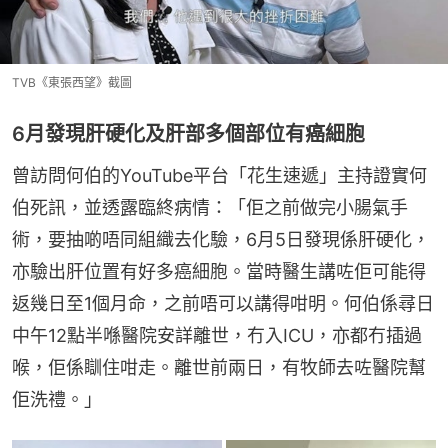
TVB《東張西望》截圖
6月發現肝硬化及肝部多個部位有癌細胞
曾訪問何伯的YouTube平台「花生速遞」主持證實何
伯死訊，並透露臨終病情：「佢之前做完小腸氣手
術，要抽啲唔同組織去化驗，6月5日發現係肝硬化，
亦驗出肝位置有好多癌細胞。當時醫生講咗佢可能得
返幾日至1個月命，之前唔可以講得咁明。何伯係尋日
中午12點半喺醫院安詳離世，冇入ICU，亦都冇插過
喉，佢係瞓住咁走。離世前兩日，有牧師去咗醫院幫
佢洗禮。」