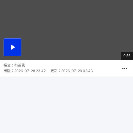
播
放
0:56
總
影
共
片
時
撰文：
布萊恩
間
出版：
2026-07-28 23:42
更新：
2026-07-29 02:43