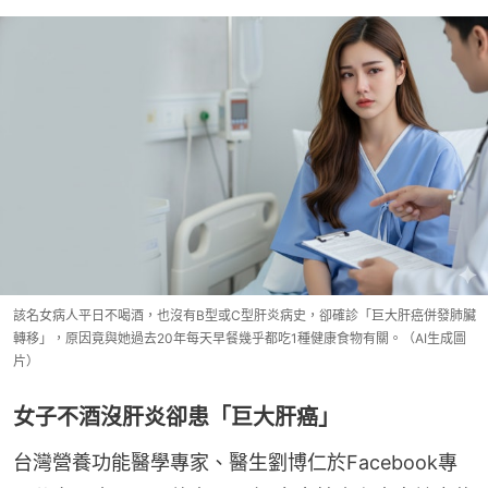
該名女病人平日不喝酒，也沒有B型或C型肝炎病史，卻確診「巨大肝癌併發肺臟
轉移」，原因竟與她過去20年每天早餐幾乎都吃1種健康食物有關。（AI生成圖
片）
女子不酒沒肝炎卻患「巨大肝癌」
台灣營養功能醫學專家、醫生劉博仁於Facebook專