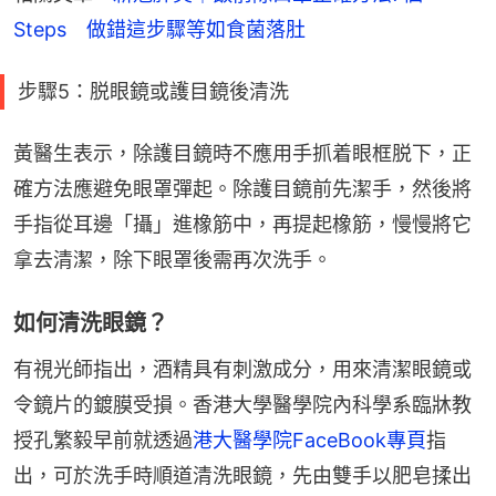
Steps　做錯這步驟等如食菌落肚
步驟5：脱眼鏡或護目鏡後清洗
黃醫生表示，除護目鏡時不應用手抓着眼框脱下，正
確方法應避免眼罩彈起。除護目鏡前先潔手，然後將
手指從耳邊「攝」進橡筋中，再提起橡筋，慢慢將它
拿去清潔，除下眼罩後需再次洗手。
如何清洗眼鏡？
有視光師指出，酒精具有刺激成分，用來清潔眼鏡或
令鏡片的鍍膜受損。香港大學醫學院內科學系臨牀教
授孔繁毅早前就透過
港大醫學院FaceBook專頁
指
出，可於洗手時順道清洗眼鏡，先由雙手以肥皂揉出