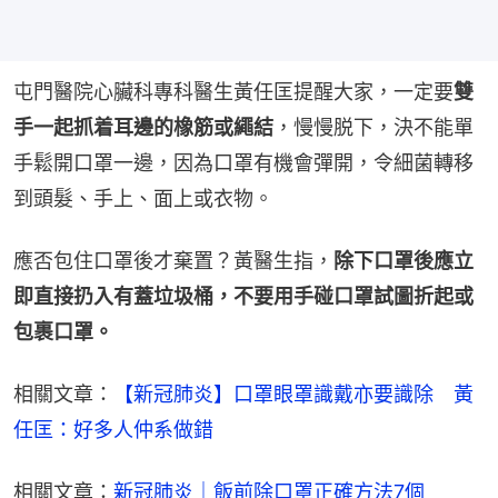
屯門醫院心臟科專科醫生黃任匡提醒大家，一定要
雙
手一起抓着耳邊的橡筋或繩結
，慢慢脱下，決不能單
手鬆開口罩一邊，因為口罩有機會彈開，令細菌轉移
到頭髮、手上、面上或衣物。
應否包住口罩後才棄置？黃醫生指，
除下口罩後應立
即直接扔入有蓋垃圾桶，不要用手碰口罩試圖折起或
包裹口罩。
相關文章：
【新冠肺炎】口罩眼罩識戴亦要識除　黃
任匡：好多人仲系做錯
相關文章：
新冠肺炎｜飯前除口罩正確方法7個