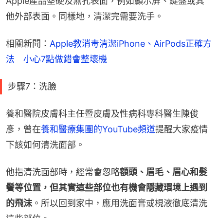
Apple產品堅硬及無孔表面，例如顯示屏、鍵盤或其
他外部表面。同樣地，清潔完需要洗手。
相關新聞：
Apple教消毒清潔iPhone、AirPods正確方
法　小心7點做錯會整壞機
步驟7：洗臉
養和醫院皮膚科主任暨皮膚及性病科專科醫生陳俊
彥，曾在
養和醫療集團的YouTube頻道
提醒大家疫情
下該如何清洗面部。
他指清洗面部時，經常會忽略
額頭、眉毛、眉心和髮
鬢等位置，但其實這些部位也有機會隱藏環境上遇到
的飛沫
。所以回到家中，應用洗面膏或梘液徹底清洗