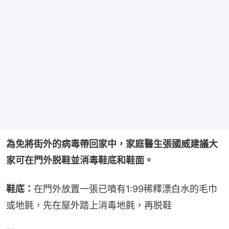
為免將街外的病毒帶回家中，家庭醫生張國威建議大
家可在門外脱鞋並消毒鞋底和鞋面。
鞋底：
在門外放置一張已噴有1:99稀釋漂白水的毛巾
或地氈，先在屋外踏上消毒地氈，再脱鞋