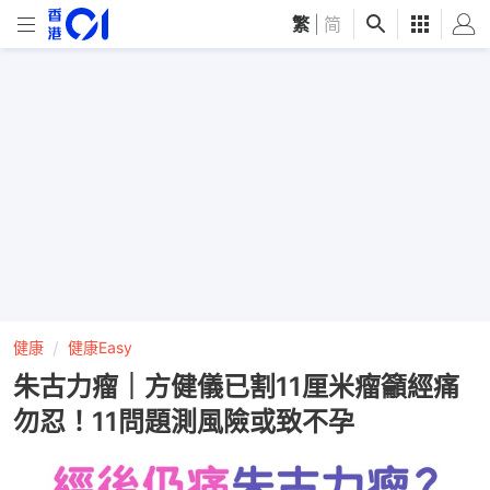
繁
|
简
健康
健康Easy
朱古力瘤｜方健儀已割11厘米瘤籲經痛
勿忍！11問題測風險或致不孕