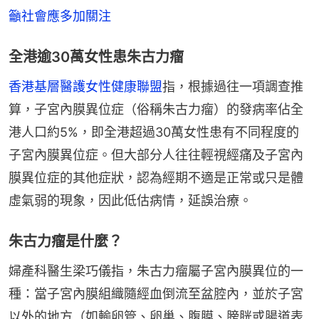
籲社會應多加關注
全港逾30萬女性患朱古力瘤
香港基層醫護女性健康聯盟
指，根據過往一項調查推
算，子宮內膜異位症（俗稱朱古力瘤）的發病率佔全
港人口約5%，即全港超過30萬女性患有不同程度的
子宮內膜異位症。但大部分人往往輕視經痛及子宮內
膜異位症的其他症狀，認為經期不適是正常或只是體
虛氣弱的現象，因此低估病情，延誤治療。
朱古力瘤是什麼？
婦產科醫生梁巧儀指，朱古力瘤屬子宮內膜異位的一
種：當子宮內膜組織隨經血倒流至盆腔內，並於子宮
以外的地方（如輸卵管、卵巢、腹膜、膀胱或腸道表