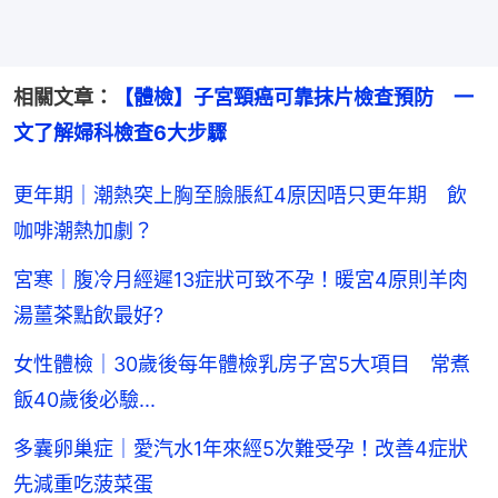
相關文章：
【體檢】子宮頸癌可靠抹片檢查預防　一
文了解婦科檢查6大步驟
更年期｜潮熱突上胸至臉脹紅4原因唔只更年期 飲
咖啡潮熱加劇？
宮寒｜腹冷月經遲13症狀可致不孕！暖宮4原則羊肉
湯薑茶點飲最好?
女性體檢｜30歲後每年體檢乳房子宮5大項目 常煮
飯40歲後必驗...
多囊卵巢症｜愛汽水1年來經5次難受孕！改善4症狀
先減重吃菠菜蛋