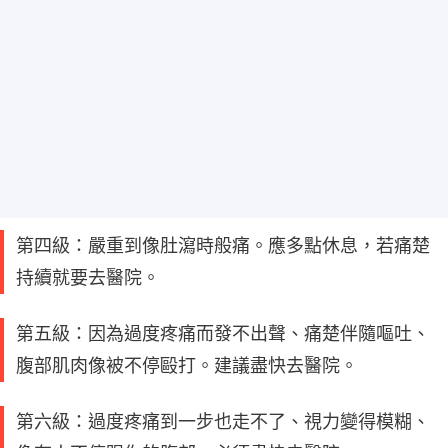
第四級：嚴重到像肚瀉時般痛。應多點休息，若痛楚
持續就要去醫院。
第五級：因為過度疼痛而發不出聲、痛楚伴隨嘔吐、
腹部肌肉像被不停毆打。建議盡快去醫院。
第六級：過度疼痛到一步也走不了、視力變得模糊、