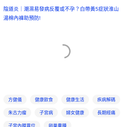
陰道炎｜潮濕易發病反覆或不孕？白帶黃5症狀淮山
湯棉內褲助預防!
方健儀
健康飲食
健康生活
疾病解碼
朱古力瘤
子宮病
婦女健康
長期經痛
子宮內膜異位
卵巢囊腫