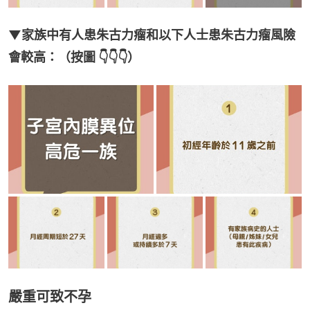
▼家族中有人患朱古力瘤和以下人士患朱古力瘤風險
會較高：（按圖 👇👇👇）
嚴重可致不孕