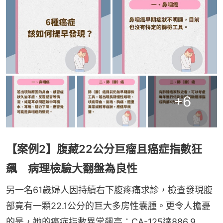
+
6
【案例2】腹藏22公分巨瘤且癌症指數狂
飆 病理檢驗大翻盤為良性
另一名61歲婦人因持續右下腹疼痛求診，檢查發現腹
部竟有一顆22.1公分的巨大多房性囊腫。更令人擔憂
的是，她的癌症指數異常飆高：CA-125達886.9 