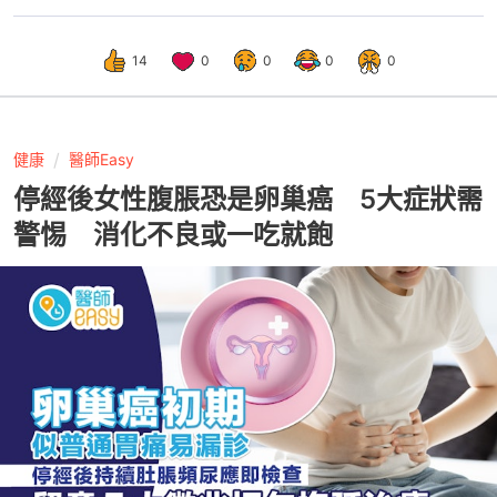
14
0
0
0
0
健康
醫師Easy
停經後女性腹脹恐是卵巢癌 5大症狀需
警惕 消化不良或一吃就飽