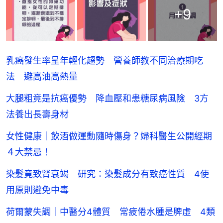
+
9
乳癌發生率呈年輕化趨勢 營養師教不同治療期吃
法 避高油高熱量
大腿粗竟是抗癌優勢 降血壓和患糖尿病風險 3方
法養出長壽身材
女性健康｜飲酒做運動隨時傷身？婦科醫生公開經期
４大禁忌！
染髮竟致腎衰竭 研究：染髮成分有致癌性質 4使
用原則避免中毒
荷爾蒙失調｜中醫分4體質 常疲倦水腫是脾虛 4類