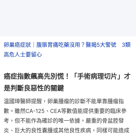
卵巢癌症狀｜腹脹胃痛吃藥沒用？醫揭5大警號 3類
高危人士要留心
癌症指數飆高先別慌！「手術病理切片」才
是判斷良惡性的關鍵
温國璋醫師提醒，卵巢腫瘤的診斷不能單靠腫瘤指
數。雖然CA-125、CEA等數值能提供重要的臨床參
考，但不能作為確診的唯一依據。嚴重的骨盆腔發
炎、巨大的良性囊腫或其他良性疾病，同樣可能造成