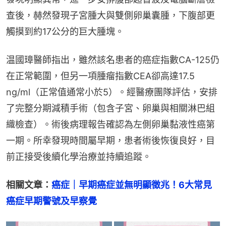
查後，赫然發現子宮腫大與雙側卵巢囊腫，下腹部更
觸摸到約17公分的巨大腫塊。
温國璋醫師指出，雖然該名患者的癌症指數CA-125仍
在正常範圍，但另一項腫瘤指數CEA卻高達17.5 
ng/ml（正常值通常小於5）。經醫療團隊評估，安排
了完整分期減積手術（包含子宮、卵巢與相關淋巴組
織檢查）。術後病理報告確認為左側卵巢黏液性癌第
一期。所幸發現時間屬早期，患者術後恢復良好，目
前正接受後續化學治療並持續追蹤。
相關文章：
癌症｜早期癌症並無明顯徵兆！6大常見
癌症早期警號及早察覺