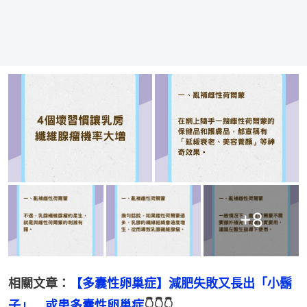
+
8
相關文章：
【多囊性卵巢症】減肥失敗又長出「小鬍
子」　或患多囊性卵巢症
👇👇👇