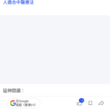
人適合中醫療法
延伸閱讀：
14
在Google
乾癬不容忽視 嚴重致關節變形！中醫藥浴療程內外兼
追蹤《香港01》