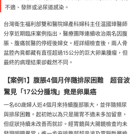
不適、發胖或泌尿道感染。
台灣衛生福利部雙和醫院婦產科婦科主任温國璋醫師
分享近期臨床案例指出，醫療團隊連續收治兩名因腹
脹、腹痛就醫的停經後婦女。經詳細檢查後，兩人骨
盆腔內竟都藏有直徑超過15公分的巨大卵巢腫瘤，但
最終的病理結果卻截然不同。
【案例1】腹脹4個月伴隨排尿困難 超音波
驚見「17公分腫塊」竟是卵巢癌
一名60歲婦人近4個月來持續腹部脹大，並伴隨頻尿
與排尿困難。起初她以為只是腸胃不適未多加留意，
但症狀持續未改善而就診。經胃鏡與大腸鏡檢查均未
發現明顯異常，進一步安排腹部超音波及電腦斷層檢