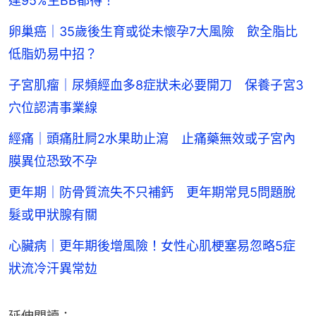
達95%生BB都得！
卵巢癌｜35歲後生育或從未懷孕7大風險 飲全脂比
低脂奶易中招？
子宮肌瘤｜尿頻經血多8症狀未必要開刀 保養子宮3
穴位認清事業線
經痛｜頭痛肚屙2水果助止瀉 止痛藥無效或子宮內
膜異位恐致不孕
更年期｜防骨質流失不只補鈣 更年期常見5問題脫
髮或甲狀腺有關
心臟病｜更年期後增風險！女性心肌梗塞易忽略5症
狀流冷汗異常攰