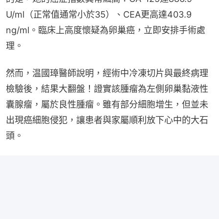
U/ml（正常值通常小於35）、CEA更高達403.9 
ng/ml。臨床上高度懷疑為卵巢癌，立即安排手術處
理。
然而，温國璋醫師說明，經術中冷凍切片與最終病理
檢驗後，結果大翻盤！證實該腫瘤為左側卵巢黏液性
囊腺瘤，屬於良性腫瘤。雖有部分細胞增生，但並未
出現癌細胞侵犯，讓患者與家屬順利放下心中的大石
頭。