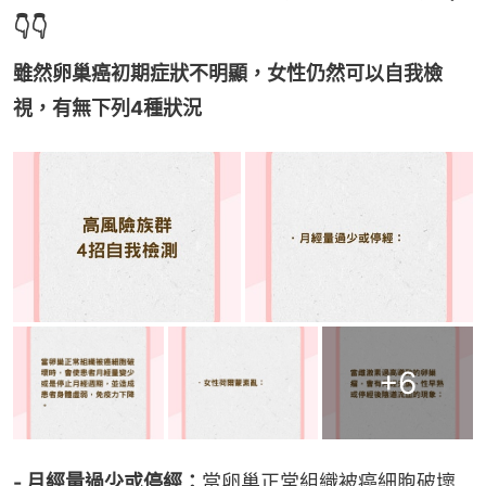
👇👇
雖然卵巢癌初期症狀不明顯，女性仍然可以自我檢
視，有無下列4種狀況
+
6
- 月經量過少或停經：
當卵巢正常組織被癌細胞破壞