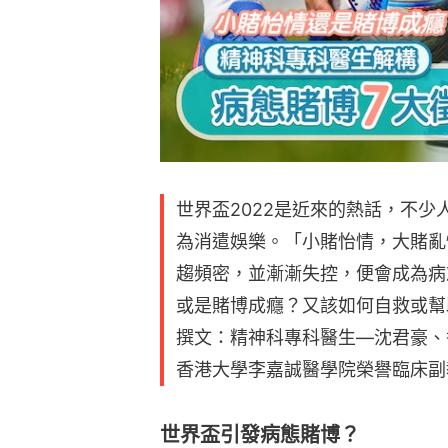
世界盃2022是近來的熱話，不
為消遣娛樂。「小賭怡情，大賭亂
趨頻密，並漸漸失控，便會成為病
或是賭博成癮？又該如何自救或幫
撰文：精神科專科醫生—沈君豪、
香港大學李嘉誠醫學院榮譽臨床副
世界盃引發病態賭博？