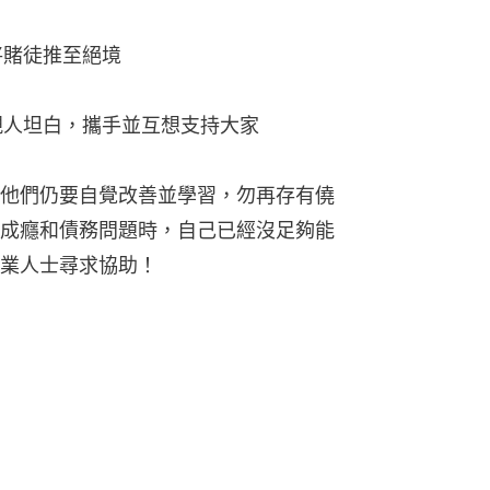
將賭徒推至絕境
親人坦白，攜手並互想支持大家
他們仍要自覺改善並學習，勿再存有僥
成癮和債務問題時，自己已經沒足夠能
業人士尋求協助！