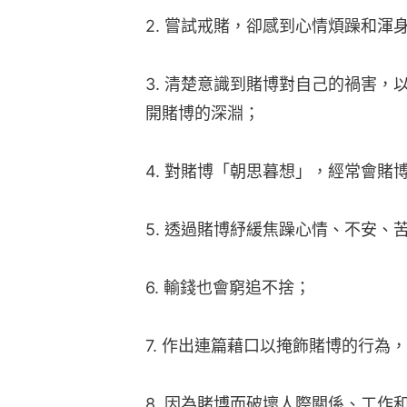
2. 嘗試戒賭，卻感到心情煩躁和渾
3. 清楚意識到賭博對自己的禍害
開賭博的深淵；
4. 對賭博「朝思暮想」，經常會賭
5. 透過賭博紓緩焦躁心情、不安、
6. 輸錢也會窮追不捨；
7. 作出連篇藉口以掩飾賭博的行為
8. 因為賭博而破壞人際關係、工作