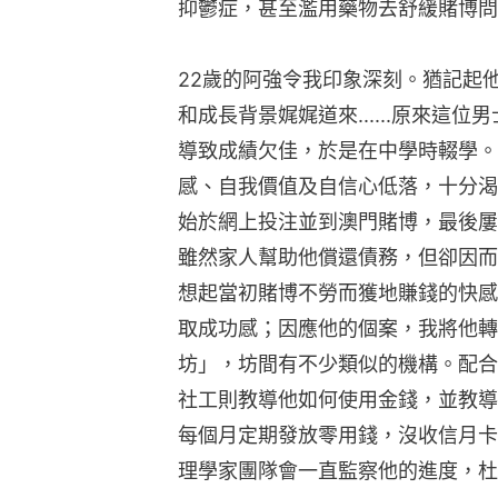
抑鬱症，甚至濫用藥物去舒緩賭博問
22歲的阿強令我印象深刻。猶記起
和成長背景娓娓道來......原來這
導致成績欠佳，於是在中學時輟學。
感、自我價值及自信心低落，十分渴
始於網上投注並到澳門賭博，最後屢
雖然家人幫助他償還債務，但卻因而
想起當初賭博不勞而獲地賺錢的快感
取成功感；因應他的個案，我將他轉
坊」，坊間有不少類似的機構。配合
社工則教導他如何使用金錢，並教導
每個月定期發放零用錢，沒收信月卡
理學家團隊會一直監察他的進度，杜