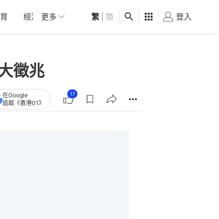
育
經濟
更多
01深圳
繁
觀點
|
简
健康
好食玩飛
登入
女
大徵兆
17
在Google
追蹤《香港01》