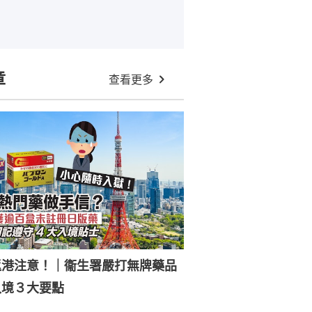
章
查看更多
返港注意！｜衞生署嚴打無牌藥品
入境３大要點