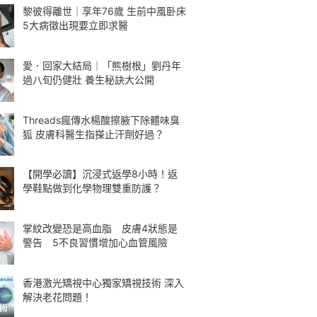
黎彼得離世｜享年76歲 生前中風卧床
5大病徵出現要立即求醫
愛．回家大結局｜「熊樹根」劉丹年
過八旬仍健壯 養生秘訣大公開
Threads瘋傳水楊酸擦腋下除體味臭
狐 皮膚科醫生指搽止汗劑好過？
【開學必讀】沉浸式返學8小時！返
學鞋點做到化學物理雙重防護？
掌紋改變恐是高血脂 皮膚4狀態是
警告 5不良習慣增加心血管風險
香港激光矯視中心獨家矯視技術 深入
解決老花問題！