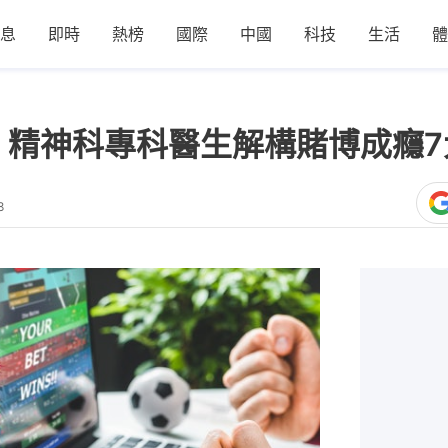
息
即時
熱榜
國際
中國
科技
生活
體
 精神科專科醫生解構賭博成癮7
8