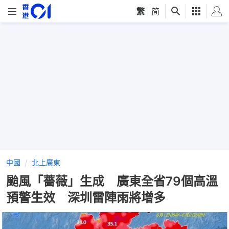
繁
|
简
中國
北上廣東
颱風「薔薇」生成 廣東全省79個高溫
預警生效 深圳雷陣雨將增多