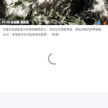
中國天氣網氣象分析師周麗賢表示，目前在菲律賓東側、關島西側的熱帶擾動
92W，本周後半段可能發展為颱風。（微博）