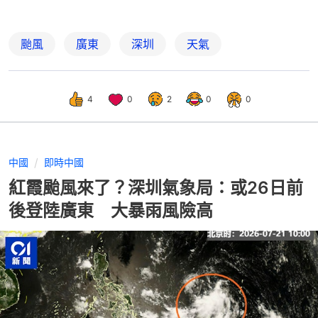
颱風
廣東
深圳
天氣
4
0
2
0
0
中國
即時中國
紅霞颱風來了？深圳氣象局：或26日前
後登陸廣東 大暴雨風險高