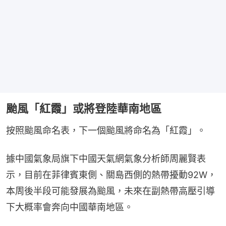
颱風「紅霞」或將登陸華南地區
按照颱風命名表，下一個颱風將命名為「紅霞」。
據中國氣象局旗下中國天氣網氣象分析師周麗賢表
示，目前在菲律賓東側、關島西側的熱帶擾動92W，
本周後半段可能發展為颱風，未來在副熱帶高壓引導
下大概率會奔向中國華南地區。