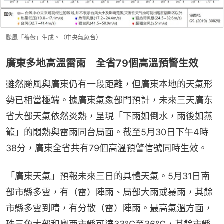
颱風「薔薇」生成。（中央氣象台）
廣東多地高溫雷雨 全省79個高溫預警生效
雖然颱風與廣東仍有一段距離，但廣東本地的天氣形
勢已相當極端。據廣東氣象部門預計，未來三天廣东
省大部天氣依然炎熱，呈現「下雨如倒水，雨後如蒸
籠」的悶熱與雷雨同台局面。截至5月30日下午4時
38分，廣東全省共有79個高溫預警信號同時生效。
「廣東天氣」預報未來三日的具體天氣。5月31日南
部市縣多雲，有（雷）陣雨、局部大雨或暴雨，其餘
市縣多雲到晴，有分散（雷）陣雨。最高氣溫方面，