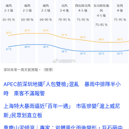
深圳未來一周天氣預報。（微博）
APEC前深圳地鐵｢人包雙檢｣混亂 暴雨中排隊半小
時 乘客不滿報警
上海特大暴雨逼近｢百年一遇｣ 市區慘變｢滬上威尼
斯｣民眾划直立板
重慶山泥傾瀉｜專家：岩體風化雨後變形，巨石砸中