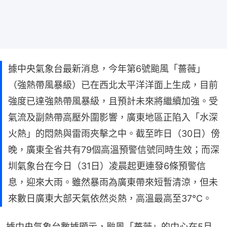
據中央氣象台最新消息，今年第6號颱風「薔薇」
（強熱帶風暴級）已在西北太平洋洋面上生成，目前
強度已達強熱帶風暴級，且預計未來將繼續加強。受
氣流及副熱帶高壓外圍影響，廣東地區正陷入「水深
火熱」的悶熱與雷雨夾擊之中。截至昨日（30日）傍
晚，廣東全省共有79個高溫預警信號同時生效；而深
圳氣象台在今日（31日）凌晨起更連發6條預警信
息，迎來大雨。雖然暴雨為廣東帶來短暫清涼，但未
來數日廣東大部天氣依然炎熱，高溫最高至37℃。
據中央氣象台數據顯示，颱風「薔薇」的中心在5月