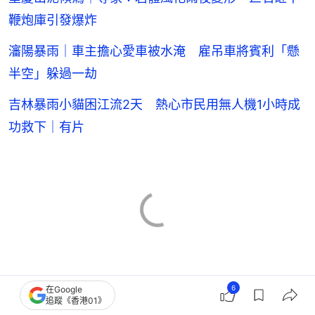
鞭炮庫引發爆炸
瀋陽暴雨｜車主擔心愛車被水淹 雇吊車將賓利「懸
半空」躲過一劫
吉林暴雨小貓困江流2天 熱心市民用無人機1小時成
功救下｜有片
颱風
風暴路徑
廣東
天氣
6
在Google
追蹤《香港01》