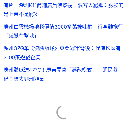
有片︱深圳K11商舖店員涉歧視 諷客人窮逛：服務的
是上帝不是窮X
廣州白雲機場地毯價值3000多萬被吐槽 行李難拖行
「感覺在犁地」
廣州GZG奪《決勝巔峰》東亞冠軍背後：僅海珠區有
3100家遊戲企業
廣州體感達47℃！廣東開啓「蒸籠模式」 網民戲
稱：想去非洲避暑