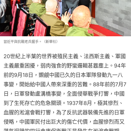
習近平與抗戰老兵握手。（新華社）
20世紀上半葉的世界被殖民主義、法西斯主義、軍國
主義嚴重困擾，弱肉強食的野蠻邏輯甚囂塵上。94年
前的9月18日，覬覦中國已久的日本軍隊發動九一八
事變，開始給中國人帶來深重的苦難。88年前的7月7
日，日軍發動盧溝橋事變，全面侵華戰爭打響，中國
到了生死存亡的危急關頭。1937年8月，極其慘烈、
血腥的淞滬會戰打響，為了反抗武器裝備先進的日軍
侵略，中國軍民付出巨大的傷亡代價，血腥慘烈而又