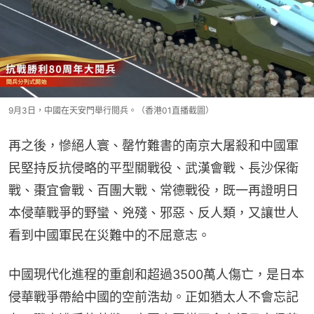
9月3日，中國在天安門舉行閲兵。（香港01直播截圖）
再之後，慘絕人寰、罄竹難書的南京大屠殺和中國軍
民堅持反抗侵略的平型關戰役、武漢會戰、長沙保衛
戰、棗宜會戰、百團大戰、常德戰役，既一再證明日
本侵華戰爭的野蠻、兇殘、邪惡、反人類，又讓世人
看到中國軍民在災難中的不屈意志。
中國現代化進程的重創和超過3500萬人傷亡，是日本
侵華戰爭帶給中國的空前浩劫。正如猶太人不會忘記