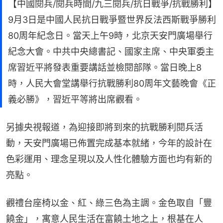
【中國閱兵/閱兵時間/九三閱兵/抗日戰爭/抗戰勝利】
9月3日是中國人民抗日戰爭暨世界反法西斯戰爭勝利
80周年紀念日。當天上午9時，北京天安門廣場舉行
紀念大會。中共中央總書記、國家主席、中央軍委主
席習近平將發表重要講話並檢閱部隊。當日晚上8
時，人民大會堂講舉行抗戰勝利80周年文藝晚會《正
義必勝》，習近平等將出席觀看。
另據央視報道，為迎接即將到來的抗戰勝利閱兵活
動，天安門廣場已佈置完成基本就緒，今年的設計在
色彩運用、理念呈現以及人性化體驗方面也均有新的
亮點。
觀禮台座椅以金、紅、綠三色為主調。金色取自「豐
饒金」，寓意人民生活在富饒土地之上，根基在人