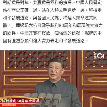
對話還是對抗、共贏還是零和的抉擇。中國人民堅定
站在歷史正確一邊、站在人類文明進步一邊，堅持走
和平發展道路，與各國人民攜手構建人類命運共同
體。」通過紀念抗日戰爭勝利80周年和展現強大實力
的閲兵，中國其實在釋放一個強烈的信號：崛起的中
國有強烈意願和強大實力去走和平發展道路。