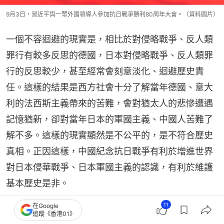
9月3日，習近平與一眾外國領導人參加抗日戰爭勝利80周年大會。（資料圖片）
一個不容迴避的現實是，相比於對侵略戰爭、反人類
罪行有較多反思的德國，日本對侵略戰爭、反人類罪
行的反思較少，甚至經常會刻意淡化、迴避歷史責
任。這樣的結果是西方社會十分了解當年德國、意大
利的法西斯主義帶來的苦難，會對猶太人的悲慘遭遇
記憶猶新，卻對當年日本的軍國主義、中國人苦難了
解不多。這樣的現實顯然是不公平的，是不符合歷史
真相。正因這樣，中國紀念抗日戰爭有利於增進世界
對日本侵華戰爭、日本軍國主義的認識，有利於維護
基本歷史是非。
11
在Google
日本侵華戰爭以極其慘重、血腥的教訓說明一個樸素
追蹤《香港01》