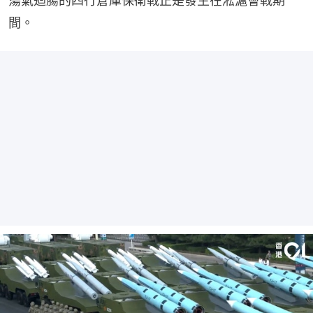
蕩氣迴腸的四行倉庫保衛戰正是發生在淞滬會戰期
間。