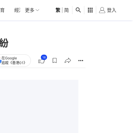
育
經濟
更多
01深圳
繁
觀點
|
简
健康
好食玩飛
登入
女
紛
16
在Google
追蹤《香港01》