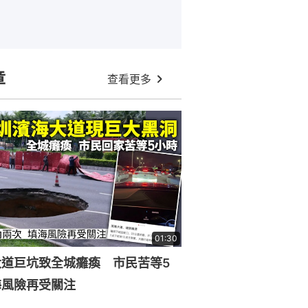
章
查看更多
01:30
大道巨坑致全城癱瘓 市民苦等5
海風險再受關注