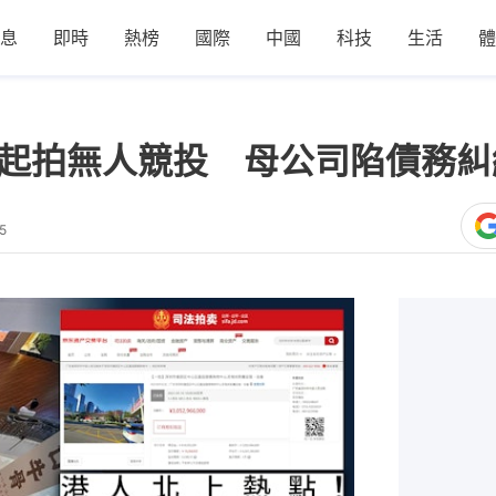
息
即時
熱榜
國際
中國
科技
生活
體
億起拍無人競投 母公司陷債務糾
5