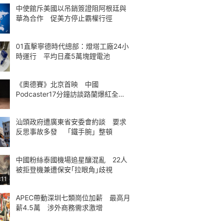
中使館斥美國以吊銷簽證阻阿根廷與
華為合作 促美方停止霸權行徑
01直擊寧德時代總部：燈塔工廠24小
時運行 平均日產5萬塊鋰電池
《奧德賽》北京首映 中國
Podcaster17分鐘訪談路蘭爆紅全球
熱議
汕頭政府遭廣東省安委會約談 要求
反思事故多發 「鐵手腕」整頓
中國粉絲泰國機場追星釀混亂 22人
被拒登機兼遭保安｢拉眼角｣歧視
:11
APEC帶動深圳七類崗位加薪 最高月
薪4.5萬 涉外商務需求激增