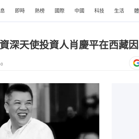
息
即時
熱榜
國際
中國
科技
生活
體
 資深天使投資人肖慶平在西藏
30