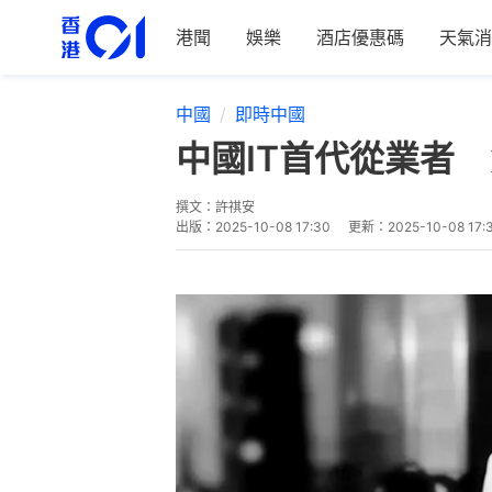
港聞
娛樂
酒店優惠碼
天氣消
中國
即時中國
中國IT首代從業者
撰文：
許祺安
出版：
2025-10-08 17:30
更新：
2025-10-08 17: