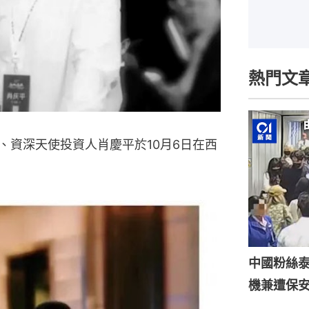
熱門文
、資深天使投資人肖慶平於10月6日在西
中國粉絲泰
機兼遭保安