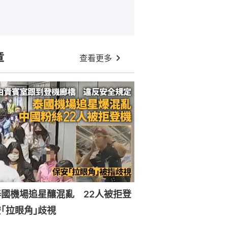
章
查看更多
國機場追星釀混亂 22人被拒登
｢拉眼角｣歧視