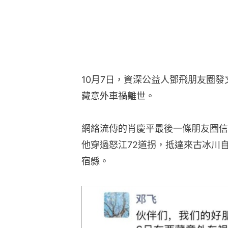
10月7日，資深公益人鄧飛朋友圈發
藏意外車禍離世。
網絡流傳的肖慶平最後一條朋友圈信
他穿過怒江72道拐，抵達來古冰川
宿縣。