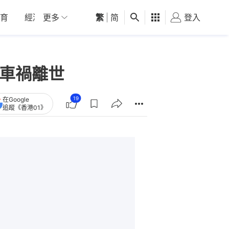
育
經濟
更多
01深圳
繁
觀點
|
简
健康
好食玩飛
登入
女
因車禍離世
19
在Google
追蹤《香港01》