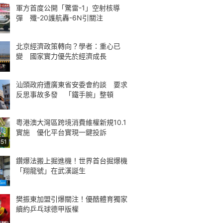
軍方首度公開「驚雷-1」空射核導
彈 殲-20護航轟-6N引關注
北京經濟政策轉向？學者：重心已
變 國家實力優先於經濟成長
汕頭政府遭廣東省安委會約談 要求
反思事故多發 「鐵手腕」整頓
粵港澳大灣區跨境消費維權新規10.1
實施 優化平台實現一鍵投訴
:51
鑽爆法搬上掘進機！世界首台掘爆機
「翔龍號」在武漢誕生
樊振東加盟引爆關注！優酷體育獨家
續約乒乓球德甲版權