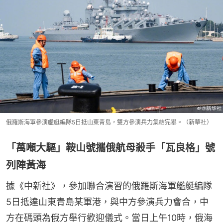
俄羅斯海軍參演艦艇編隊5日抵山東青島，雙方參演兵力集結完畢。（新華社）
「萬噸大驅」鞍山號攜俄航母殺手「瓦良格」號
列陣黃海
據《中新社》，參加聯合演習的俄羅斯海軍艦艇編隊
5日抵達山東青島某軍港，與中方參演兵力會合，中
方在碼頭為俄方舉行歡迎儀式。當日上午10時，俄海