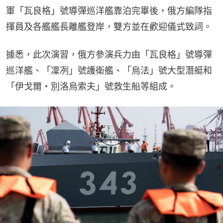
軍「瓦良格」號導彈巡洋艦靠泊完畢後，俄方編隊指
揮員及各艦艦長離艦登岸，雙方並在歡迎儀式致詞。
據悉，此次演習，俄方參演兵力由「瓦良格」號導彈
巡洋艦、「凜冽」號護衛艦、「烏法」號大型潛艇和
「伊戈爾・別洛烏索夫」號救生船等組成。