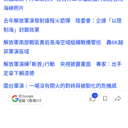
海峽照片
去年解放軍演發射遠程火箭彈 陸委會：企達「以陸
制海」封鎖效果
解放軍南部戰區黃岩島海空域組織戰備警巡 轟6K越
菲軍演區域
解放軍演練｢斬首｣行動 央視披露畫面 專家：出手
定拿下賴清德
圍台軍演｜一場沒有開火的對峙與被馴化的危機感
10
在Google
追蹤《香港01》