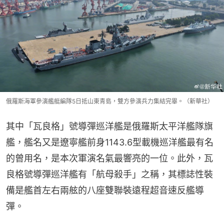
俄羅斯海軍參演艦艇編隊5日抵山東青島，雙方參演兵力集結完畢。（新華社）
其中「瓦良格」號導彈巡洋艦是俄羅斯太平洋艦隊旗
艦，艦名又是遼寧艦前身1143.6型載機巡洋艦最有名
的曾用名，是本次軍演名氣最響亮的一位。此外，瓦
良格號導彈巡洋艦有「航母殺手」之稱，其標誌性裝
備是艦首左右兩舷的八座雙聯裝遠程超音速反艦導
彈。