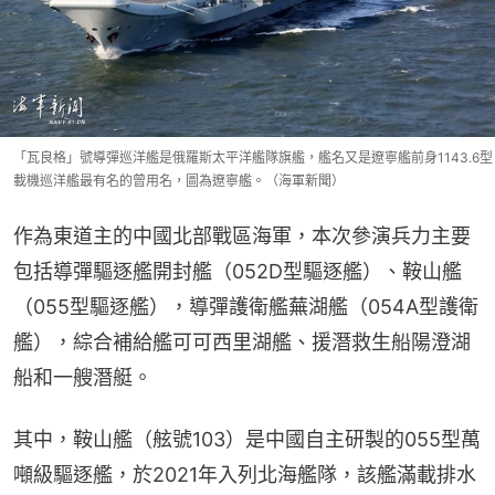
「瓦良格」號導彈巡洋艦是俄羅斯太平洋艦隊旗艦，艦名又是遼寧艦前身1143.6型
載機巡洋艦最有名的曾用名，圖為遼寧艦。（海軍新聞）
作為東道主的中國北部戰區海軍，本次參演兵力主要
包括導彈驅逐艦開封艦（052D型驅逐艦）、鞍山艦
（055型驅逐艦），導彈護衛艦蕪湖艦（054A型護衛
艦），綜合補給艦可可西里湖艦、援潛救生船陽澄湖
船和一艘潛艇。
其中，鞍山艦（舷號103）是中國自主研製的055型萬
噸級驅逐艦，於2021年入列北海艦隊，該艦滿載排水