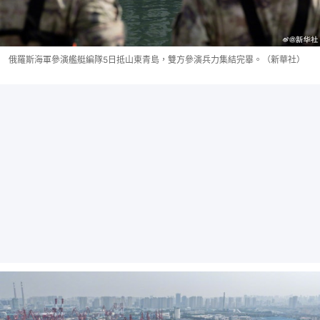
俄羅斯海軍參演艦艇編隊5日抵山東青島，雙方參演兵力集結完畢。（新華社）