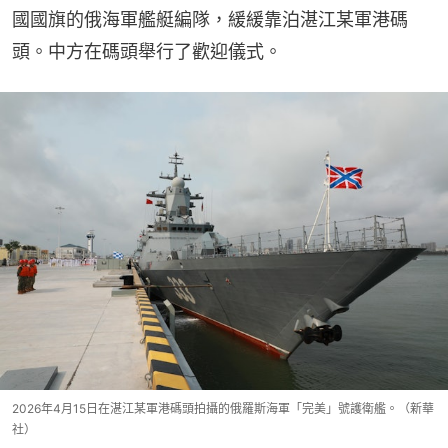
國國旗的俄海軍艦艇編隊，緩緩靠泊湛江某軍港碼
頭。中方在碼頭舉行了歡迎儀式。
2026年4月15日在湛江某軍港碼頭拍攝的俄羅斯海軍「完美」號護衛艦。（新華
社）