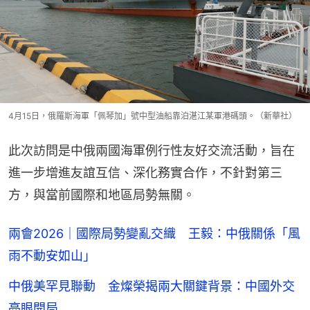
4月15日，俄羅斯海軍「佩琴加」號中型油船靠泊湛江某軍港碼頭。（新華社）
此次訪問是中俄兩國海軍例行性友好交流活動，旨在
進一步增進友誼互信、深化務實合作，不針對第三
方，與當前國際和地區局勢無關。
兩會2026｜國際局勢變亂交織 王毅：中俄關係「風
雨不動安如山」
中俄美罕見聯動 金燦榮揭兩大關鍵背景：中國外交
亮眼開局