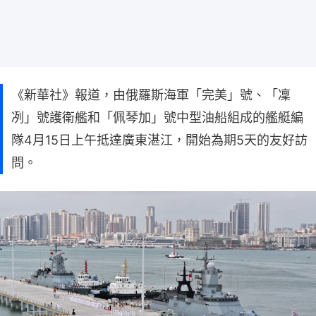
《新華社》報道，由俄羅斯海軍「完美」號、「凜
冽」號護衛艦和「佩琴加」號中型油船組成的艦艇編
隊4月15日上午抵達廣東湛江，開始為期5天的友好訪
問。