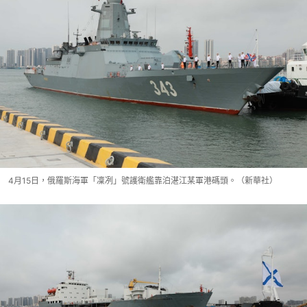
4月15日，俄羅斯海軍「凜冽」號護衛艦靠泊湛江某軍港碼頭。（新華社）