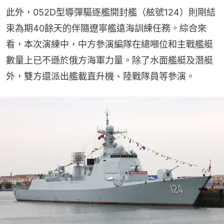
此外，052D型導彈驅逐艦開封艦（舷號124）則剛結
束為期40餘天的伴隨遼寧艦遠海訓練任務。綜合來
看，本次演練中，中方參演編隊在總噸位和主戰艦艇
數量上已不遜於俄方海軍力量。除了水面艦艇及潛艇
外，雙方還派出艦載直升機、陸戰隊員等參演。