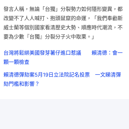
發言人稱，無論「台獨」分裂勢力如何隱形變異，都
改變不了人人喊打、抱頭鼠竄的命運，「我們奉勸斯
威士蘭等個別國家看清歷史大勢、順應時代潮流，不
要為少數『台獨』分裂分子火中取栗。」
台灣將鬆綁美國發芽薯仔進口惹議 賴清德：會一
顆一顆檢查
賴清德彈劾案5月19日立法院記名投票 一文睇清彈
劾門檻和影響？