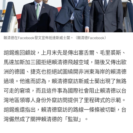
賴清德在Facebook發文宣佈抵達斯威士蘭。（賴清德Facebook）
胡錫進回顧說，上月末先是傳出塞舌爾、毛里裘斯、
馬達加斯加三國拒絕賴清德飛越空域，隨後又傳出歐
洲的德國、捷克也拒絕試圖繞開非洲東海岸的賴清德
過境。他進而認為，賴清德竄訪斯威士蘭出現了無路
可走的窘境，而且這件事為國際社會阻止賴清德以台
灣地區領導人身份外竄訪問提供了里程碑式的示範。
胡錫進還指出，賴清德竄訪的路線一條條被切斷，台
灣儼然成了關押賴清德的「監獄」。