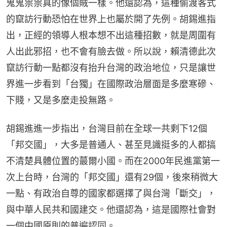
鬼鬼祟祟真的像個賊一樣。他還認為，這種偷渡客式
的竄訪行動恐怕在世界上也屬於開了先例。胡錫進指
出，正經的領導人根本想不出這種招數，就是周圍有
人出此邪招，也不會有臉去做。所以說，賴清德此次
竄訪行動一點都沒有抬升台灣的政治地位，只是讓世
界進一步看到「台獨」在國際政治層面是多麼寒磣、
下賤，又是多麼走投無路。
胡錫進進一步指出，台灣目前在全球一共剩下12個
「邦交國」，大多是普通人、甚至見識挺多的人都搞
不清楚具體位置的蕞爾小國。而在2000年民進黨第一
次上台時，台灣的「邦交國」還有29個，後來稍微大
一點、有政治自尊的國家都選擇了與台灣「斷交」，
與中華人民共和國建交。他還認為，這是國際社會對
一個中國原則的普遍認同。