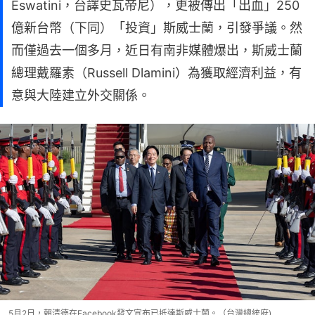
Eswatini，台譯史瓦帝尼），更被傳出「出血」250
億新台幣（下同）「投資」斯威士蘭，引發爭議。然
而僅過去一個多月，近日有南非媒體爆出，斯威士蘭
總理戴羅素（Russell Dlamini）為獲取經濟利益，有
意與大陸建立外交關係。
5月2日，賴清德在Facebook發文宣布已抵達斯威士蘭。（台灣總統府)