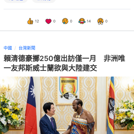
12
0
0
14
0
中國
台灣新聞
賴清德豪擲250億出訪僅一月 非洲唯
一友邦斯威士蘭欲與大陸建交