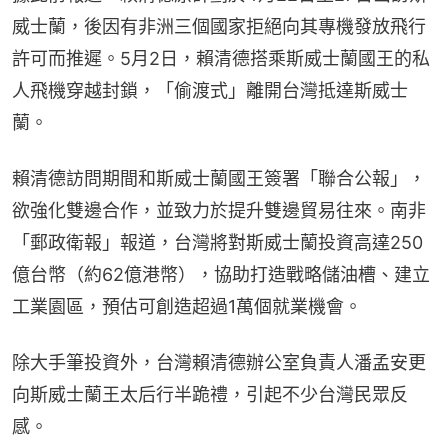
威士蘭，後因有非洲三個國家拒絕向其專機發放飛行
許可而推遲。5月2日，賴清德搭乘斯威士蘭國王的私
人飛機穿越封鎖，「偷渡式」離開台灣抵達斯威士
蘭。
賴清德訪問期間和斯威士蘭國王簽署「聯合公報」，
欲強化雙邊合作，並致力於提升雙邊貿易往來。南非
「郵政衛報」報道，台灣將對斯威士蘭投資高達250
億台幣（約62億港幣），協助打造戰略儲油槽、建立
工業園區，預估可創造超過1萬個就業機會。
除大手筆投資外，台灣賴清德辦公室負責人潘孟安更
向斯威士蘭王太后行半跪禮，引起不少台灣民眾反
感。