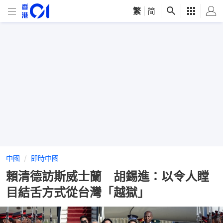
繁
|
简
中國
即時中國
賴清德訪斯威士蘭 胡錫進：以令人瞠
目結舌方式從台灣「越獄」