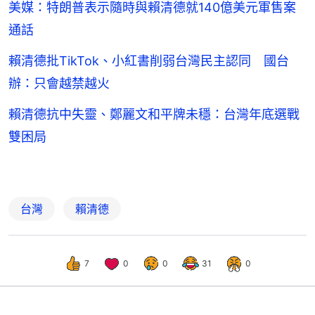
美媒：特朗普表示隨時與賴清德就140億美元軍售案
通話
賴清德批TikTok、小紅書削弱台灣民主認同 國台
辦：只會越禁越火
賴清德抗中失靈、鄭麗文和平牌未穩：台灣年底選戰
雙困局
台灣
賴清德
7
0
0
31
0