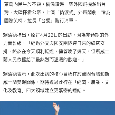
棄島內民生於不顧，偷偷鑽進一架外國飛機溜出台
灣，大肆揮霍公帑，上演「偷渡式」外竄鬧劇，淪為
國際笑柄，拉長「台獨」醜行清單。
賴清德指出，原訂4月22日的出訪，因為非預期的外
力而暫緩，「經過外交與國安團隊連日來的縝密安
排，終於在今天順利抵達，儘管晚了幾天，但斯威士
蘭人民依舊給了最熱烈而溫暖的歡迎。」
賴清德表示，此次出訪的核心目標在於鞏固台灣和斯
威士蘭雙邊關係，期待透過此行在「經濟、農業、文
化及教育」四大領域建立更緊密的連結。