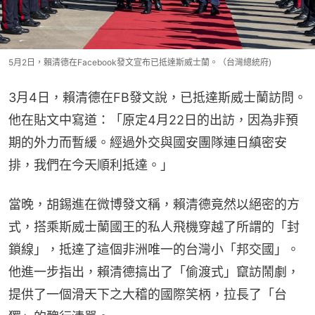
5月2日，賴清德在Facebook發文宣布已抵達斯威士蘭。（台灣總統府)
3月4日，賴清德在FB發文說，已抵達斯威士蘭訪問。
他在貼文中寫道：「原定4月22日的出訪，因為非預
期的外力而暫緩。經過外交與國安團隊連日縝密安
排，我們在今天順利抵達。」
當晚，胡錫進在微博發文稱，賴清德竟然以絕密的方
式，搭乘斯威士蘭國王的私人飛機穿越了所謂的「封
鎖線」，抵達了這個非洲唯一的台灣小「邦交國」。
他進一步指出，賴清德搞出了「偷渡式」竄訪鬧劇，
提供了一個滑天下之大稽的國際笑柄，拉長了「台