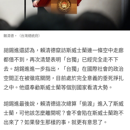
賴清德。（台灣總統府）
胡錫進還認為，賴清德竄訪斯威士蘭連一條空中走廊
都借不到，再次清楚表明「台獨」已經完全走不下
去。胡錫進進一步指出，「台獨」在國際社會的政治
空間正在被徹底關閉，目前處於完全意義的垂死掙扎
之中。他還奉勸斯威士蘭等個別國家看清大勢。
胡錫進最後說，賴清德這次總算「偷渡」進入了斯威
士蘭，可他該怎麼離開呢？會不會陷在斯威士蘭跑不
出來了？如果發生那樣的事，就更有意思了。