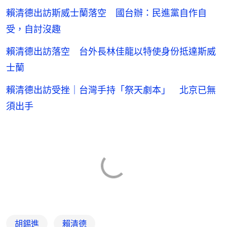
賴清德出訪斯威士蘭落空 國台辦：民進黨自作自
受，自討沒趣
賴清德出訪落空 台外長林佳龍以特使身份抵達斯威
士蘭
賴清德出訪受挫｜台灣手持「祭天劇本」 北京已無
須出手
胡錫進
賴清德