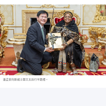
潘孟安向斯威士蘭王太后行半跪禮。