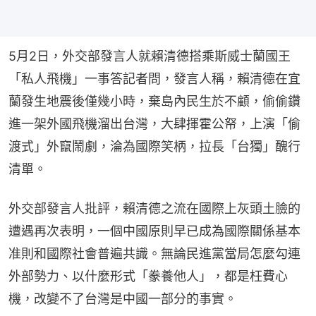
5月2日，外交部發言人就賴清德搭乘斯威士蘭國王
「私人飛機」一事答記者問，發言人稱，賴清德在宜
蘭發生地震後僅幾小時，棄島內民生於不顧，偷偷鑽
進一架外國飛機溜出台灣，大肆揮霍公帑，上演「偷
渡式」外竄鬧劇，淪為國際笑柄，拉長「台獨」醜行
清單。
外交部發言人批評，賴清德之流在國際上灰頭土臉的
遭遇再次表明，一個中國原則早已成為國際關係基本
准則和國際社會普遍共識。無論民進黨當局怎麼勾連
外部勢力、以什麼形式「豢養他人」，都是枉費心
機，改變不了台灣是中國一部分的事實。