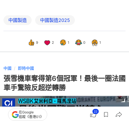
中國製造
中國製造2025
9
2
1
0
1
中國
即時中國
張雪機車奪得第6個冠軍！最後一圈法國
車手驚險反超逆轉勝
22
在Google
追蹤《香港01》