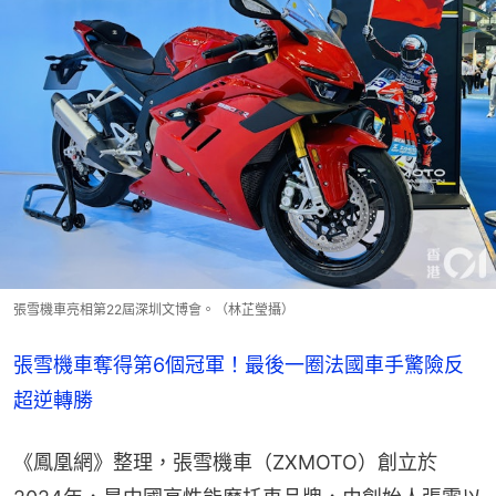
張雪機車亮相第22屆深圳文博會。（林芷瑩攝）
張雪機車奪得第6個冠軍！最後一圈法國車手驚險反
超逆轉勝
《鳳凰網》整理，張雪機車（ZXMOTO）創立於