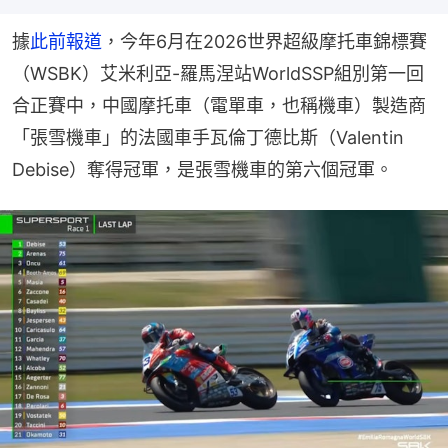
據
此前報道
，今年6月在2026世界超級摩托車錦標賽
（WSBK）艾米利亞-羅馬涅站WorldSSP組別第一回
合正賽中，中國摩托車（電單車，也稱機車）製造商
「張雪機車」的法國車手瓦倫丁德比斯（Valentin 
Debise）奪得冠軍，是張雪機車的第六個冠軍。