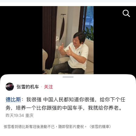
張雪看到德比斯奪冠後激動不已，隨即發影片慶祝。（張雪的機車）