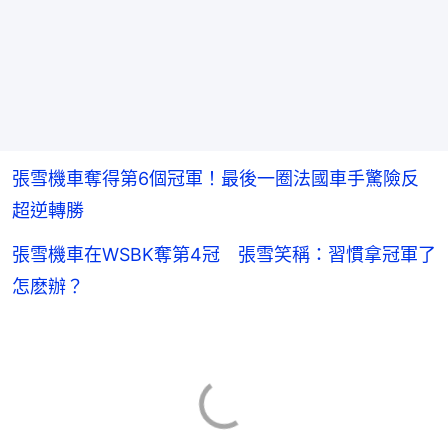
張雪機車奪得第6個冠軍！最後一圈法國車手驚險反
超逆轉勝
張雪機車在WSBK奪第4冠 張雪笑稱：習慣拿冠軍了
怎麽辦？