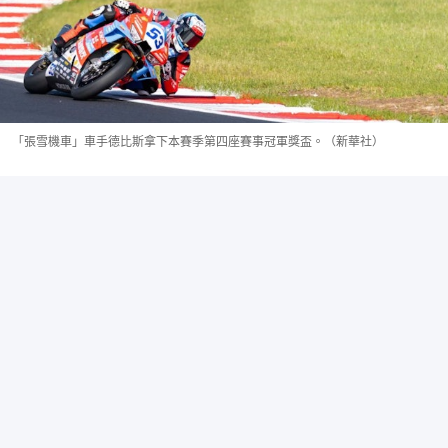
「張雪機車」車手德比斯拿下本賽季第四座賽事冠軍獎盃。（新華社）