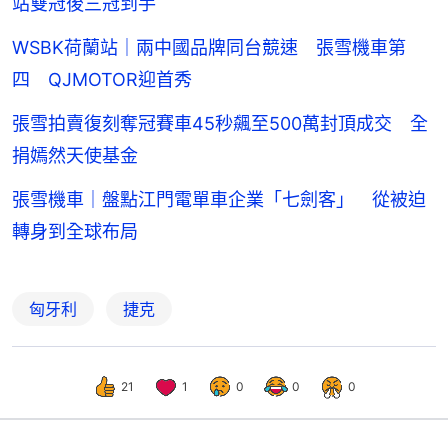
站雙冠後三冠到手
WSBK荷蘭站｜兩中國品牌同台競速 張雪機車第
四 QJMOTOR迎首秀
張雪拍賣復刻奪冠賽車45秒飆至500萬封頂成交 全
捐嫣然天使基金
張雪機車｜盤點江門電單車企業「七劍客」 從被迫
轉身到全球布局
匈牙利
捷克
21
1
0
0
0