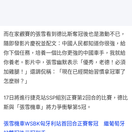
而在家觀賽的張雪看到德比斯奪冠後也是激動不已，
隨即發影片慶祝並配文：中國人民都知道你很強，給
你下個任務，培養一個比你更強的中國車手，我就給
你養老。影片中，張雪幽默表示「優秀，老德！必須
加雞腿！」還調侃稱：「現在已經開始習慣拿冠軍了
怎麼辦？」
17日將進行捷克站SSP組別正賽第2回合的比賽，德比
斯與「張雪機車」將力爭衝擊第5冠。
張雪機車WSBK匈牙利站首回合正賽奪冠 繼葡萄牙