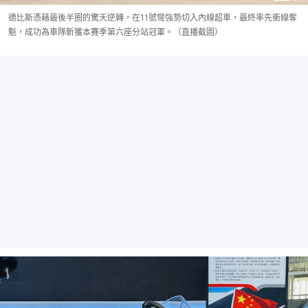
德比斯憑藉最後半圈的驚天逆轉，在11號彎強勢切入內線超車，最終率先衝線奪
魁，成功為車隊斬獲本賽季第六座分站冠軍。（直播截圖）