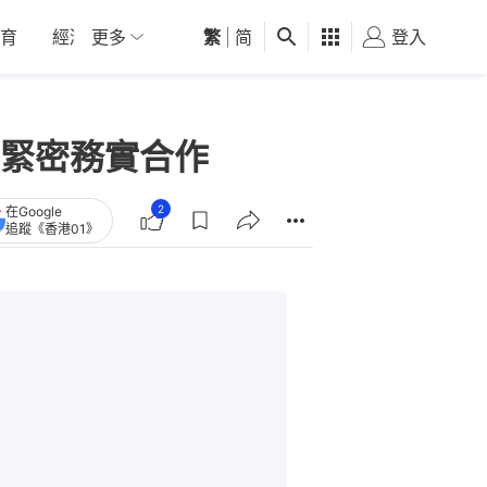
育
經濟
更多
01深圳
繁
觀點
|
简
健康
好食玩飛
登入
女
緊密務實合作
2
在Google
追蹤《香港01》