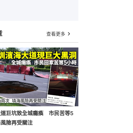
章
查看更多
大道巨坑致全城癱瘓 市民苦等5
海風險再受關注