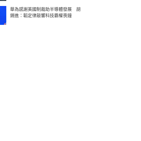
華為感謝美國制裁助半導體發展 胡
錫進：韜定律敲響科技霸權喪鐘