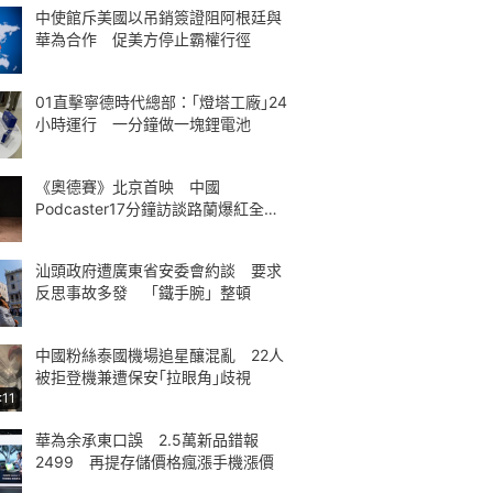
中使館斥美國以吊銷簽證阻阿根廷與
華為合作 促美方停止霸權行徑
01直擊寧德時代總部：｢燈塔工廠｣24
小時運行 一分鐘做一塊鋰電池
《奧德賽》北京首映 中國
Podcaster17分鐘訪談路蘭爆紅全球
熱議
汕頭政府遭廣東省安委會約談 要求
反思事故多發 「鐵手腕」整頓
中國粉絲泰國機場追星釀混亂 22人
被拒登機兼遭保安｢拉眼角｣歧視
:11
華為余承東口誤 2.5萬新品錯報
2499 再提存儲價格瘋漲手機漲價