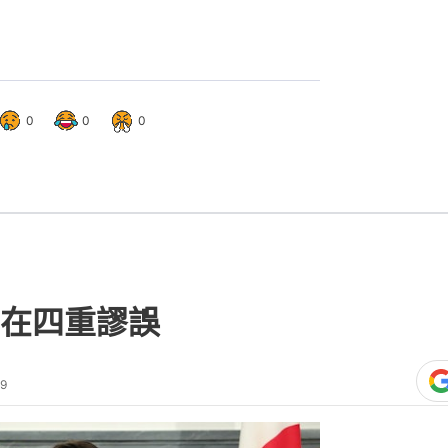
0
0
0
在四重謬誤
49