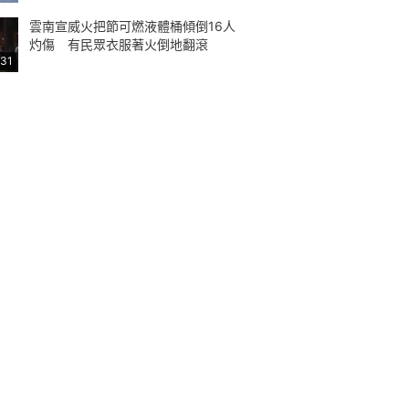
雲南宣威火把節可燃液體桶傾倒16人
灼傷 有民眾衣服著火倒地翻滾
:31