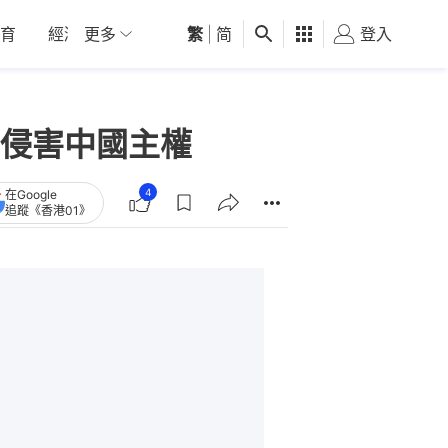
育
經濟
更多
01深圳
繁
觀點
|
简
健康
好食玩飛
登入
女
侵害中國主權
4
在Google
追蹤《香港01》