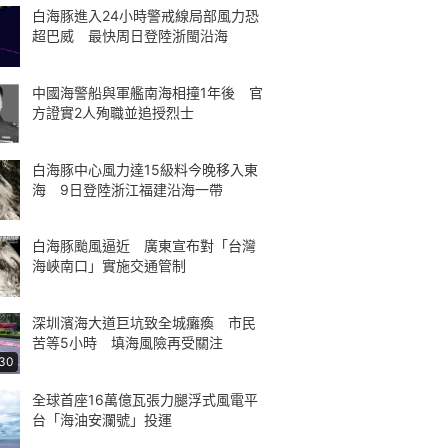
白海豚進入24小時警戒線局部風力恐
超巴威 最快周日登陸浙閩沿海
中國海警船與軍艦南海相撞1年後 官
方證實2人殉職並追授烈士
白海豚中心風力達15級料今晚移入東
海 9日登陸浙江福建沿海一帶
白海豚颱風逼近 廣東宣布對「台灣
海峽南口」實施交通管制
深圳濱海大道巨坑致全城癱瘓 市民
苦等5小時 填海風險再受關注
:30
全球首座16萬億瓦張力腿浮式風電平
台「海油安瀾號」投運