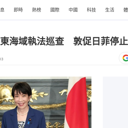
息
即時
熱榜
國際
中國
科技
生活
體
東海域執法巡查 敦促日菲停止
03