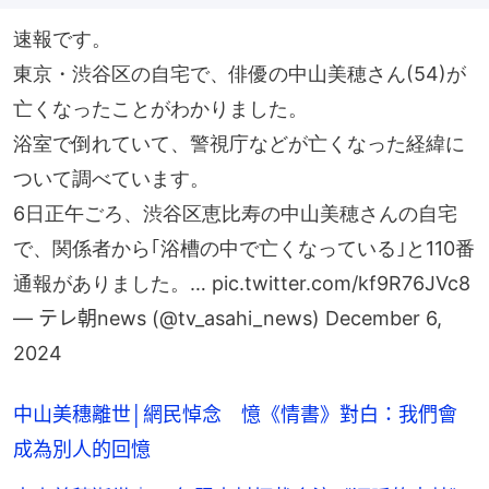
速報です。
東京・渋谷区の自宅で、俳優の中山美穂さん(54)が
亡くなったことがわかりました。
浴室で倒れていて、警視庁などが亡くなった経緯に
ついて調べています。
6日正午ごろ、渋谷区恵比寿の中山美穂さんの自宅
で、関係者から｢浴槽の中で亡くなっている｣と110番
通報がありました。…
pic.twitter.com/kf9R76JVc8
— テレ朝news (@tv_asahi_news)
December 6,
2024
中山美穗離世│網民悼念 憶《情書》對白：我們會
成為別人的回憶