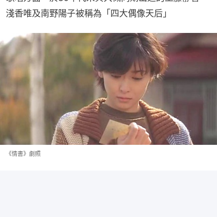
淺香唯及南野陽子被稱為「四大偶像天后」
《情書》劇照