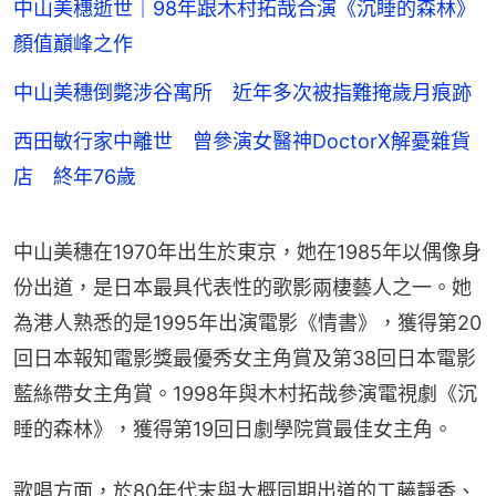
中山美穗逝世｜98年跟木村拓哉合演《沉睡的森林》
顏值巔峰之作
中山美穗倒斃涉谷寓所 近年多次被指難掩歲月痕跡
西田敏行家中離世 曾參演女醫神DoctorX解憂雜貨
店 終年76歲
中山美穗在1970年出生於東京，她在1985年以偶像身
份出道，是日本最具代表性的歌影兩棲藝人之一。她
為港人熟悉的是1995年出演電影《情書》，獲得第20
回日本報知電影獎最優秀女主角賞及第38回日本電影
藍絲帶女主角賞。1998年與木村拓哉參演電視劇《沉
睡的森林》，獲得第19回日劇學院賞最佳女主角。
歌唱方面，於80年代末與大概同期出道的工藤靜香、