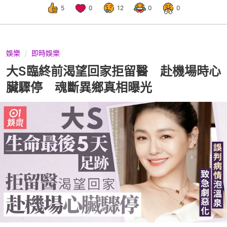
5
0
12
0
0
娛樂
即時娛樂
大S臨終前渴望回家拒留醫 赴機場時心
臟驟停 魂斷異鄉真相曝光