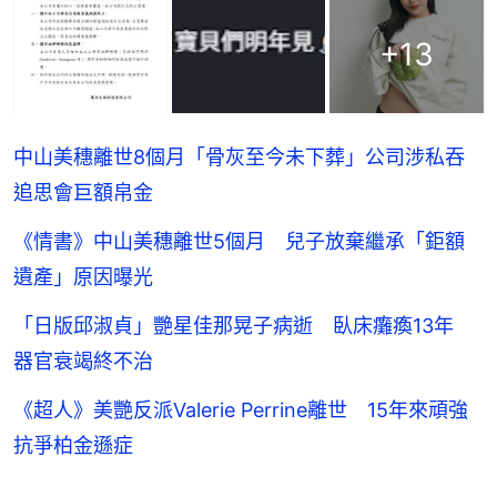
+
13
中山美穗離世8個月「骨灰至今未下葬」公司涉私吞
追思會巨額帛金
《情書》中山美穗離世5個月 兒子放棄繼承「鉅額
遺產」原因曝光
「日版邱淑貞」艷星佳那晃子病逝 臥床癱瘓13年
器官衰竭終不治
《超人》美艷反派Valerie Perrine離世 15年來頑強
抗爭柏金遜症