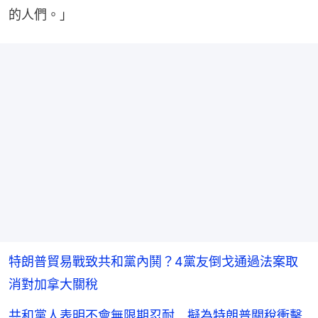
的人們。」
特朗普貿易戰致共和黨內鬨？4黨友倒戈通過法案取
消對加拿大關稅
共和黨人表明不會無限期忍耐 擬為特朗普關稅衝擊