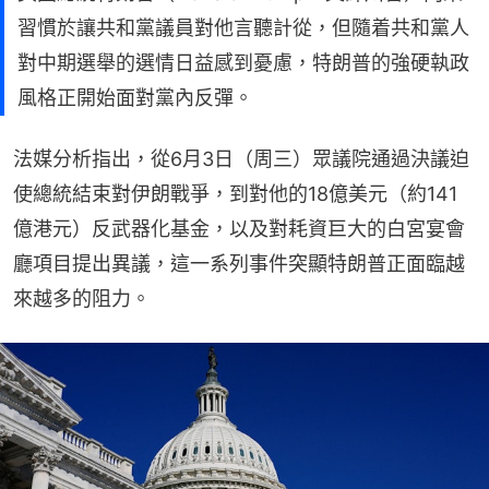
習慣於讓共和黨議員對他言聽計從，但隨着共和黨人
對中期選舉的選情日益感到憂慮，特朗普的強硬執政
風格正開始面對黨內反彈。
法媒分析指出，從6月3日（周三）眾議院通過決議迫
使總統結束對伊朗戰爭，到對他的18億美元（約141
億港元）反武器化基金，以及對耗資巨大的白宮宴會
廳項目提出異議，這一系列事件突顯特朗普正面臨越
來越多的阻力。