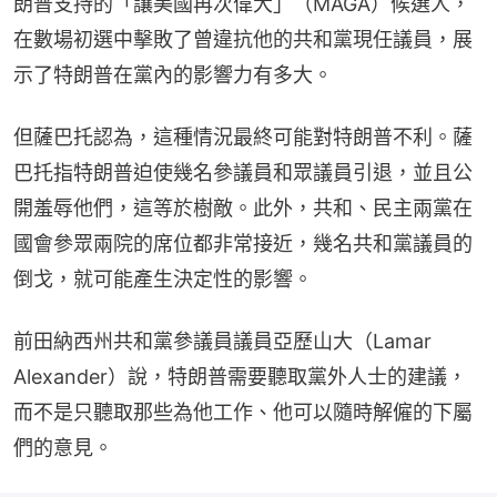
朗普支持的「讓美國再次偉大」（MAGA）候選人，
在數場初選中擊敗了曾違抗他的共和黨現任議員，展
示了特朗普在黨內的影響力有多大。
但薩巴托認為，這種情況最終可能對特朗普不利。薩
巴托指特朗普迫使幾名參議員和眾議員引退，並且公
開羞辱他們，這等於樹敵。此外，共和、民主兩黨在
國會參眾兩院的席位都非常接近，幾名共和黨議員的
倒戈，就可能產生決定性的影響。
前田納西州共和黨參議員議員亞歷山大（Lamar 
Alexander）說，特朗普需要聽取黨外人士的建議，
而不是只聽取那些為他工作、他可以隨時解僱的下屬
們的意見。