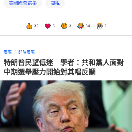
美國國會選舉
關稅
32
3
3
34
2
國際
即時國際
特朗普民望低迷 學者：共和黨人面對
中期選舉壓力開始對其唱反調