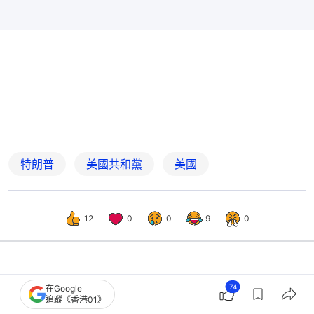
特朗普
美國共和黨
美國
12
0
0
9
0
國際
即時國際
74
在Google
追蹤《香港01》
多數美國民眾認為特朗普執政方向錯