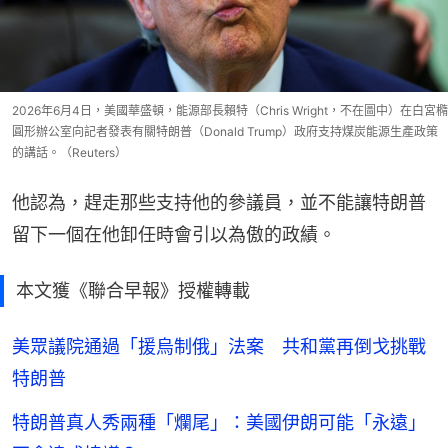
2026年6月4日，美國華盛頓，能源部長賴特（Chris Wright，不在圖中）在白宮橢
圓形辦公室向記者發表有關特朗普（Donald Trump）政府支持煤炭能源生產政策
的講話。（Reuters）
他認為，趕走那些支持他的參議員，並不能讓特朗普
留下一個在他卸任時會引以為傲的政績。
本文獲《聯合早報》授權轉載
美眾議院通過「援烏制俄」法案 共和黨再倒戈挑戰
特朗普
特朗普真人秀兩種「爛尾」：美國伊朗可能「永遠」