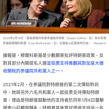
2025年2月19日，圖為美國共和黨參議員柯林斯（Susan Collins，左）與共和黨
參議員穆爾科斯基（Lisa Murkowski，右）在國會山莊開會時交談。（Reuters）
據報道，穆爾科斯基是少數願意批評特朗普政策、反
對其部分內閣提名人選
並投票支持推翻其對加拿大徵
收關稅的參議院共和黨人之一。
2021年2月，在參議院對特朗普的第二次彈劾聆訊
中，她與另外六名共和黨人一起投票支持彈劾特朗
普，理由是特朗普鼓動他的支持者於同年1月6日襲擊
國會山莊觸發騷亂。特朗普其後嘗試透過支持另一名