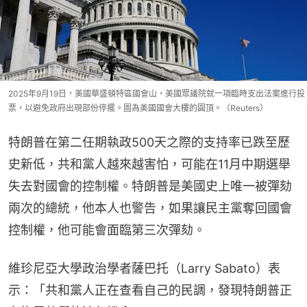
2025年9月19日，美國華盛頓特區國會山，美國眾議院就一項臨時支出法案進行投
票，以避免政府出現部份停擺。圖為美國國會大樓的圓頂。（Reuters）
特朗普在第二任期執政500天之際的支持率已跌至歷
史新低，共和黨人越來越害怕，可能在11月中期選舉
失去對國會的控制權。特朗普是美國史上唯一被彈劾
兩次的總統，他本人也警告，如果讓民主黨奪回國會
控制權，他可能會面臨第三次彈劾。
維珍尼亞大學政治學者薩巴托（Larry Sabato）表
示：「共和黨人正在查看自己的民調，發現特朗普正