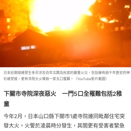
日本近期接連發生多宗涉及百年古蹟及民居的嚴重火災，包括擁有逾千年歷史的神
社被焚毀，更有寺院大火導致一家五口罹難。（YouTube影片截圖）
下關市寺院深夜惡火 一門5口全罹難包括2稚
童
今年2月，日本山口縣下關市1處寺院連同毗鄰住宅突
發大火。火警於凌晨時分發生，其間更有受害者緊急