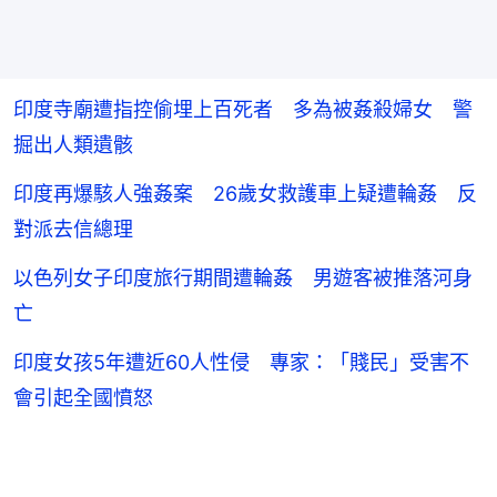
印度寺廟遭指控偷埋上百死者 多為被姦殺婦女 警
掘出人類遺骸
印度再爆駭人強姦案 26歲女救護車上疑遭輪姦 反
對派去信總理
以色列女子印度旅行期間遭輪姦 男遊客被推落河身
亡
印度女孩5年遭近60人性侵 專家：「賤民」受害不
會引起全國憤怒