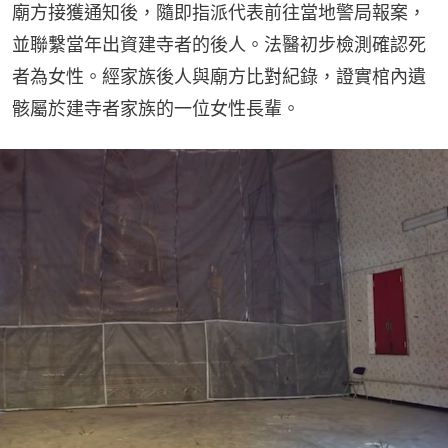
廟方接獲通知後，隨即指派代表前往當地警局報案，
並聯繫當年出資建寺者的後人。法醫初步檢測確認死
者為女性。經家族後人與廟方比對紀錄，證實棺內遺
骸屬於建寺者家族的一位女性長輩。