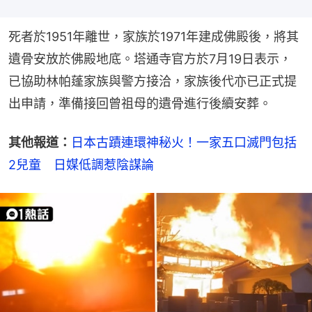
死者於1951年離世，家族於1971年建成佛殿後，將其
遺骨安放於佛殿地底。塔通寺官方於7月19日表示，
已協助林帕蓬家族與警方接洽，家族後代亦已正式提
出申請，準備接回曾祖母的遺骨進行後續安葬。
其他報道：
日本古蹟連環神秘火！一家五口滅門包括
2兒童　日媒低調惹陰謀論