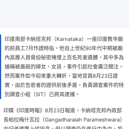
印度南部卡納塔克邦（Karnataka）一座印度教寺廟
的前員工7月作證時指，他自上世紀90年代中期被廟
內高層人員脅迫秘密掩埋上百名死者遺體，其中多為
據稱被姦殺的婦女、女孩，事件引起社會廣泛關注。
然而案件如今迎來重大轉折，當地官員8月23日證
實，由於告密者的證供前後矛盾，負責調查案件的特
別調查小組（SIT）已將其逮捕。
印媒《印度時報》8月23日報道，卡納塔克邦內政部
長帕拉梅什瓦拉（Gangadharaiah Parameshwara）
向記者透露上述訊息，但以調查仍在進行中為由，拒