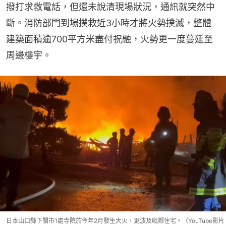
撥打求救電話，但還未說清現場狀況，通訊就突然中
斷。消防部門到場撲救近3小時才將火勢撲滅，整體
建築面積逾700平方米盡付祝融，火勢更一度蔓延至
周邊樓宇。
日本山口縣下關市1處寺院於今年2月發生大火，更波及毗鄰住宅。（YouTube影片