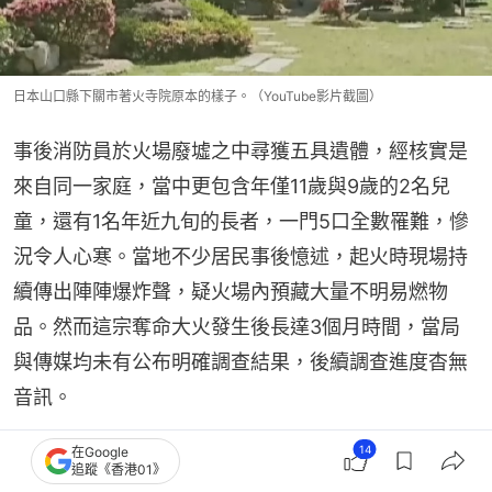
日本山口縣下關市著火寺院原本的樣子。（YouTube影片截圖）
事後消防員於火場廢墟之中尋獲五具遺體，經核實是
來自同一家庭，當中更包含年僅11歲與9歲的2名兒
童，還有1名年近九旬的長者，一門5口全數罹難，慘
況令人心寒。當地不少居民事後憶述，起火時現場持
續傳出陣陣爆炸聲，疑火場內預藏大量不明易燃物
品。然而這宗奪命大火發生後長達3個月時間，當局
與傳媒均未有公布明確調查結果，後續調查進度杳無
音訊。
14
在Google
全文：
日本古蹟連環神秘火！一家五口滅門包括2兒
追蹤《香港01》