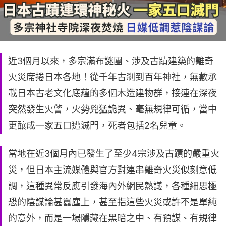
近3個月以來，多宗滿布謎團、涉及古蹟建築的離奇
火災席捲日本各地！從千年古剎到百年神社，無數承
載日本古老文化底蘊的多個木造建物群，接連在深夜
突然發生火警，火勢兇猛詭異、毫無規律可循，當中
更釀成一家五口遭滅門，死者包括2名兒童。
當地在近3個月內已發生了至少4宗涉及古蹟的嚴重火
災，但日本主流媒體與官方對連串離奇火災似刻意低
調，這種異常反應引發海內外網民熱議，各種細思極
恐的陰謀論甚囂塵上，甚至指這些火災或許不是單純
的意外，而是一場隱藏在黑暗之中、有預謀、有規律