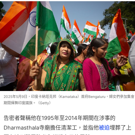
2025年5月9日，印度卡納塔克邦（Karnataka）首府Bengaluru，婦女們參加集會
期間揮舞印度國旗。（Getty）
告密者聲稱他在1995年至2014年期間在涉事的
Dharmasthala寺廟擔任清潔工，並指他
被迫
埋葬了上