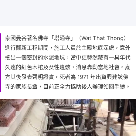
泰國曼谷著名佛寺「塔通寺」（Wat That Thong）
進行翻新工程期間，施工人員於主殿地底深處，意外
挖出一個密封的水泥地坑，當中更赫然藏有一具年代
久遠的紅色木棺及女性遺骸，消息轟動當地社會。廟
方其後發表聲明證實，死者為 1971 年出資興建該佛
寺的家族長輩，目前正全力協助後人辦理領回手續。