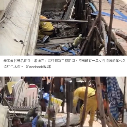
泰國曼谷著名佛寺「塔通寺」進行翻新工程期間，挖出藏有一具女性遺骸的年代久
遠紅色木棺。（Facebook截圖）