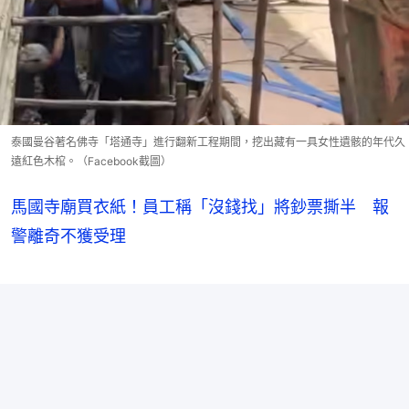
泰國曼谷著名佛寺「塔通寺」進行翻新工程期間，挖出藏有一具女性遺骸的年代久
遠紅色木棺。（Facebook截圖）
馬國寺廟買衣紙！員工稱「沒錢找」將鈔票撕半 報
警離奇不獲受理