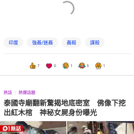
印度
強姦/迷姦
姦殺
謀殺
7
0
1
5
1
熱話
熱爆話題
泰國寺廟翻新驚揭地底密室 佛像下挖
出紅木棺 神秘女屍身份曝光