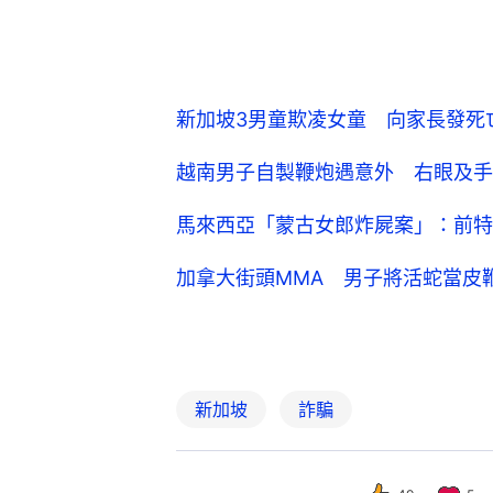
新加坡3男童欺凌女童 向家長發死
越南男子自製鞭炮遇意外 右眼及手
馬來西亞「蒙古女郎炸屍案」：前特
加拿大街頭MMA 男子將活蛇當皮
新加坡
詐騙