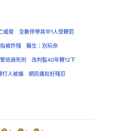
亡威脅 全數停學其中1人受鞭罰
指被炸殘 醫生：別玩命
警逃過死刑 改判監40年鞭12下
鞭打人被捕 網民痛批好殘忍