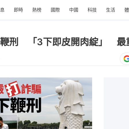
息
即時
熱榜
國際
中國
科技
生活
體
鞭刑 「3下即皮開肉綻」 最
7