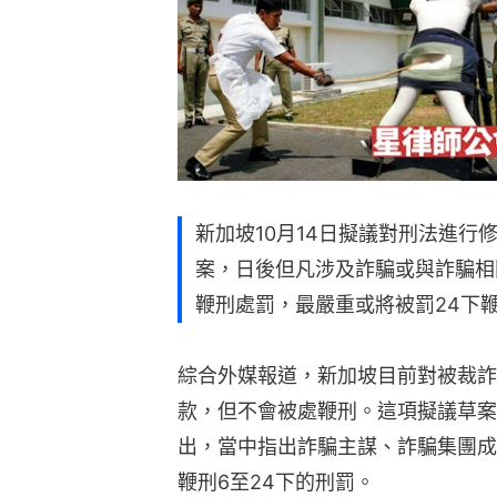
新加坡10月14日擬議對刑法進行
案，日後但凡涉及詐騙或與詐騙相
鞭刑處罰，最嚴重或將被罰24下
綜合外媒報道，新加坡目前對被裁詐
款，但不會被處鞭刑。這項擬議草案
出，當中指出詐騙主謀、詐騙集團成
鞭刑6至24下的刑罰。