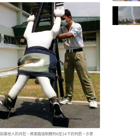
招募他人的共犯，將面臨強制鞭刑6至24下的刑罰。示意