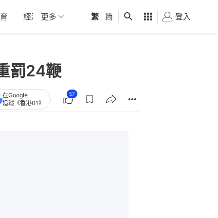
育
經濟
更多
01深圳
繁
觀點
|
简
健康
好食玩飛
登入
女
重罰24鞭
57
在Google
追蹤《香港01》