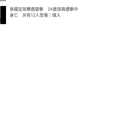
泰國足球賽遇雷擊 24歲球員遭擊中
身亡 另有12人受傷｜慎入