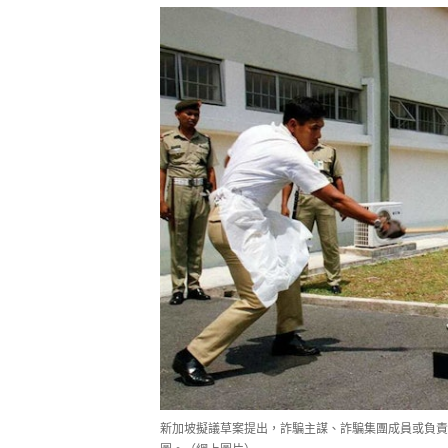
新加坡擬議草案提出，詐騙主謀、詐騙集團成員或負責