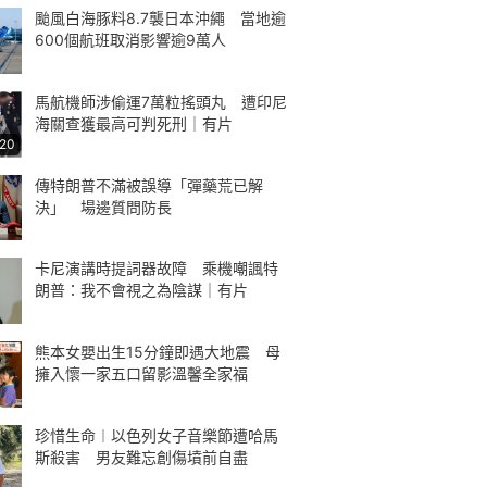
颱風白海豚料8.7襲日本沖繩 當地逾
600個航班取消影響逾9萬人
馬航機師涉偷運7萬粒搖頭丸 遭印尼
海關查獲最高可判死刑｜有片
:20
傳特朗普不滿被誤導「彈藥荒已解
決」 場邊質問防長
卡尼演講時提詞器故障 乘機嘲諷特
朗普：我不會視之為陰謀｜有片
熊本女嬰出生15分鐘即遇大地震 母
擁入懷一家五口留影溫馨全家福
珍惜生命︱以色列女子音樂節遭哈馬
斯殺害 男友難忘創傷墳前自盡