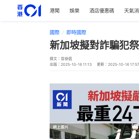
港聞
娛樂
酒店優惠碼
天氣消
國際
即時國際
新加坡擬對詐騙犯祭
撰文：
官祿倡
出版：
2025-10-16 11:13
更新：
2025-10-16 17:5