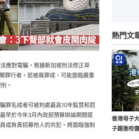
熱門文
修法應對電騙，根據新加坡刑法修正草
關罪行者，若被裁罪成，可能面臨嚴重
鞭刑。
騙罪名成者可被判處最高10年監禁和罰
最早於今年3月內政部預算辯論期間提
香港母子
員或負責招募他人的共犯，將面臨強制
子踢後咬