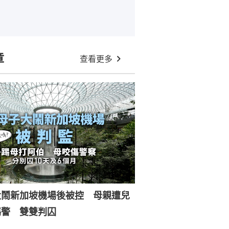
章
查看更多
大鬧新加坡機場後被控 母親遭兒
傷警 雙雙判囚