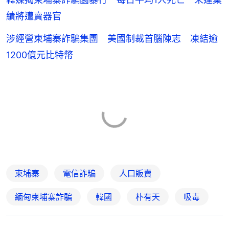
績將遭賣器官
涉經營柬埔寨詐騙集團 美國制裁首腦陳志 凍結逾
1200億元比特幣
柬埔寨
電信詐騙
人口販賣
緬甸柬埔寨詐騙
韓國
朴有天
吸毒