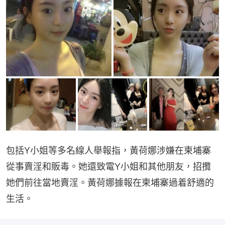
包括Y小姐等多名線人舉報指，黃荷娜涉嫌在柬埔寨
從事賣淫和販毒。她還致電Y小姐和其他朋友，招攬
她們前往當地賣淫。黃荷娜據報在柬埔寨過着舒適的
生活。