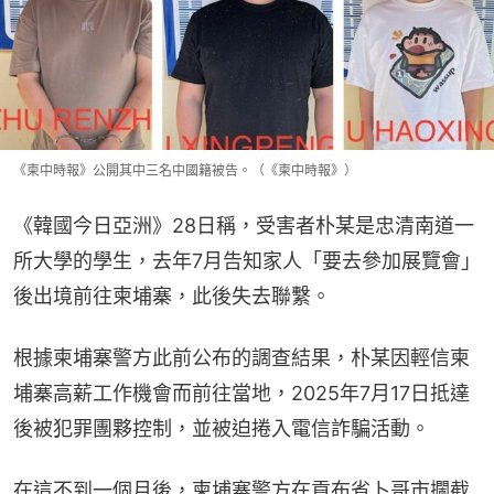
《柬中時報》公開其中三名中國籍被告。（《柬中時報》）
《韓國今日亞洲》28日稱，受害者朴某是忠清南道一
所大學的學生，去年7月告知家人「要去參加展覽會」
後出境前往柬埔寨，此後失去聯繫。
根據柬埔寨警方此前公布的調查結果，朴某因輕信柬
埔寨高薪工作機會而前往當地，2025年7月17日抵達
後被犯罪團夥控制，並被迫捲入電信詐騙活動。
在這不到一個月後，柬埔寨警方在貢布省卜哥市攔截