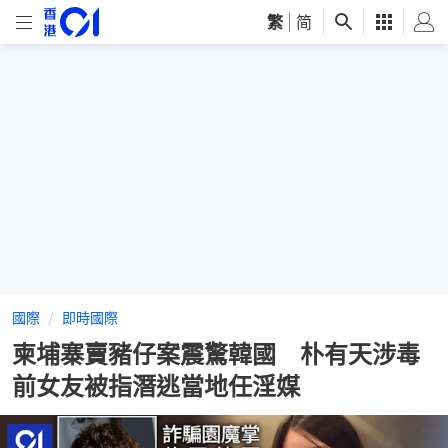
繁
|
简
國際
即時國際
柬埔寨賣豬仔案震驚韓國 朴有天涉毒
前女友被指潛逃當地任淫媒