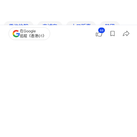
電信詐騙
柬埔寨
人口販賣
韓國
44
在Google
追蹤《香港01》
韓國新聞
大學生
詐騙