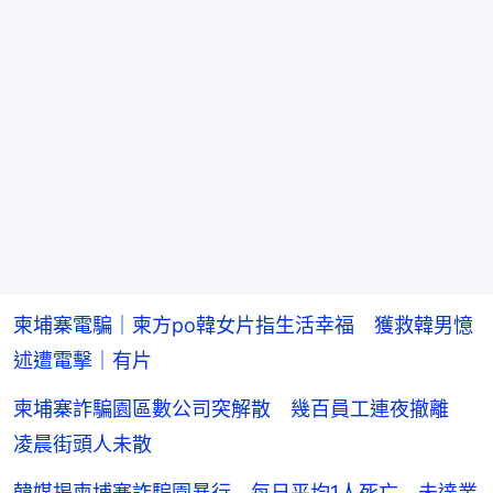
柬埔寨電騙｜柬方po韓女片指生活幸福 獲救韓男憶
述遭電擊｜有片
柬埔寨詐騙園區數公司突解散 幾百員工連夜撤離
凌晨街頭人未散
韓媒揭柬埔寨詐騙園暴行 每日平均1人死亡 未達業