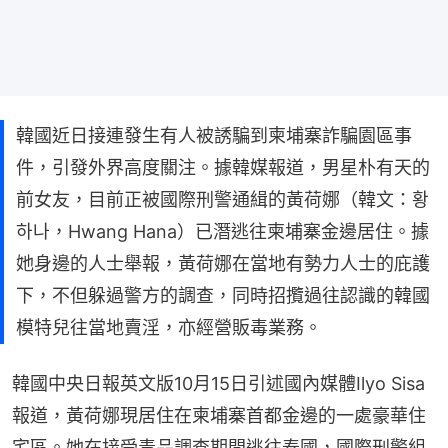
韓國近日接連發生有人被誘騙到柬埔寨詐騙園區事
件，引發外界高度關注。據韓媒報道，男星朴有天的
前女友，目前正被國際刑警通緝的黃荷娜（韓文：황
하나，Hwang Hana）已潛逃往柬埔寨金邊居住。據
她身邊的人士舉報，黃荷娜在當地有勢力人士的庇護
下，不但躲過警方的調查，同時招攬過往認識的韓國
模特兒往當地賣淫，亦經營販毒業務。
韓國中央日報英文版10月15日引述國內媒體Ilyo Sisa
報道，黃荷娜現居住在柬埔寨首都金邊的一處豪華住
宅區。她在接受毒品調查期間逃往泰國，國際刑警組