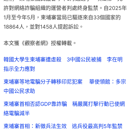
許對網絡詐騙組織的運營者判處終身監禁。自2025年
1月至今年5月，柬埔寨當局已驅逐來自33個國家的
18864人，並對1458人提起訴訟。
本文獲《觀察者網》授權轉載。
韓國大學生柬埔寨遭虐殺 3中國公民被捕 李在明
指示全力應對
柬埔寨等地電騙分子轉移印尼犯案 華使領館：多宗
中國公民求助
柬埔寨首相否認GDP靠詐騙 稱嚴厲打擊行動已使網
絡電騙減半
柬埔寨首相：新徵兵法生效 逃兵役最高判5年監禁