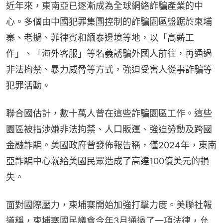
近年來，東南亞已逐漸成為全球網絡詐騙產業的中
心。多個由中國犯罪集團控制的詐騙園區盤踞於柬埔
寨、老撾、菲律賓和緬泰邊境等地，以「高薪工
作」、「海外客服」等名義誘騙外國人前往，再通過
非法拘禁、暴力威脅等方式，強迫受害人從事詐騙等
犯罪活動。
聯合國估計，數十萬人曾在這些詐騙園區工作。這些
園區被指涉嫌非法拘禁、人口販運、強迫勞動及跨國
金融詐騙。美國政府曾發佈報告稱，僅2024年，東南
亞詐騙中心就給美國民眾造成了高達100億美元的損
失。
面對國際壓力，柬埔寨開始加強打擊力度。美聯社報
道稱，柬埔寨國民議會今年3月通過了一項法律，允