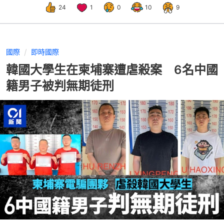
24
1
0
10
9
國際
即時國際
韓國大學生在柬埔寨遭虐殺案 6名中國
籍男子被判無期徒刑