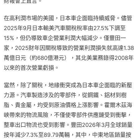
財報會上直言。
在高利潤市場的美國，日本車企面臨持續威脅。儘管
2025年9月日本輸美汽車關稅稅率由27.5%下調至
15%，但仍導致車企營業利潤大幅減少。僅豐田一
家，2025財年因關稅導致的營業利潤損失就高達1.38
萬億日元（約680億港元），其北美業務錄得2008年
以來的首次營業虧損。
當然，除了關稅，地緣衝突成為日本車企面臨的新壓
力源。汽車製造涉及的零部件，從鋼鐵、鋁材到樹
脂、貴金屬，均受到原油價格上漲影響。霍爾木茲海
峽帶來的物流風險，不僅使零部件供應鏈受到衝擊，
整車出口物流也受到影響。豐田2026年3月全球銷量
按年減少7.3%至89.79萬輛，其中，中東地區銷量按