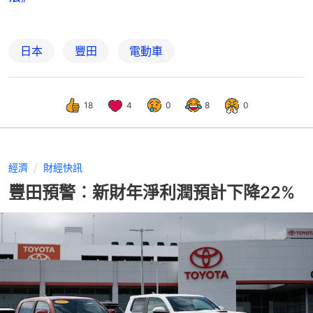
日本
豐田
電動車
18
4
0
8
0
經濟
財經快訊
豐田預警︰新財年淨利潤預計下降22%