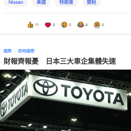
Nissan
美國
特朗普
關稅
11
0
0
4
0
國際
即時國際
財報齊報憂 日本三大車企集體失速