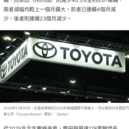
輛，而本田（Honda）則減少40.3%至約6.67萬輛，
兩者減幅均較上一個月擴大。前者已連續4個月減
少，後者則連續23個月減少。
2024年11月30日，在曼谷舉辦的2024年泰國國際汽車展上，可以看到日本豐田汽
車公司（Toyota Motors）標誌。（Getty）
從2025年全年數據來看，豐田銷量達178萬輛增長