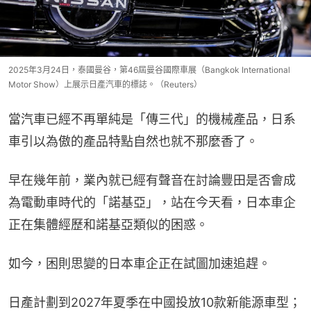
2025年3月24日，泰國曼谷，第46屆曼谷國際車展（Bangkok International
Motor Show）上展示日產汽車的標誌。（Reuters）
當汽車已經不再單純是「傳三代」的機械產品，日系
車引以為傲的產品特點自然也就不那麼香了。
早在幾年前，業內就已經有聲音在討論豐田是否會成
為電動車時代的「諾基亞」，站在今天看，日本車企
正在集體經歷和諾基亞類似的困惑。
如今，困則思變的日本車企正在試圖加速追趕。
日產計劃到2027年夏季在中國投放10款新能源車型；