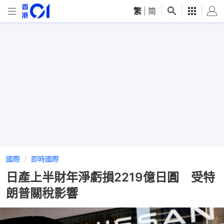
繁
|
简
國際
即時國際
日產上半財年淨虧損2219億日圓 受特
朗普關稅影響