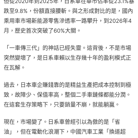
但從2020年到2025年，日系車在華市佔率從23.1%暴
跌至9.8%，份額直接腰斬。與之形成對比的是，國內
乘用車市場新能源零售滲透率一路攀升，到2026年4
月，歷史首次突破了60%大關。
「一車傳三代」的神話已經失靈。這背後，不是市場
突然變壞了，是日系車賴以生存幾十年的盈利模式正
在瓦解。
過去，日本車企賺錢靠的是精益生產把成本控制到極
致，故障少、保值率高，整個二手車鏈條都能分潤。
在這套生存策略下，只要銷量不崩，就能躺贏。
現在，市場變了。日系車曾經引以為傲的是「省
油」，但在電動化浪潮下，中國汽車工業「換道超