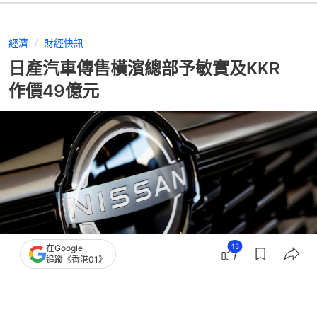
經濟
財經快訊
日產汽車傳售橫濱總部予敏實及KKR
作價49億元
15
在Google
追蹤《香港01》
撰文：
張偉倫
出版：
2025-11-06 14:38
更新：
2025-11-06 14:38