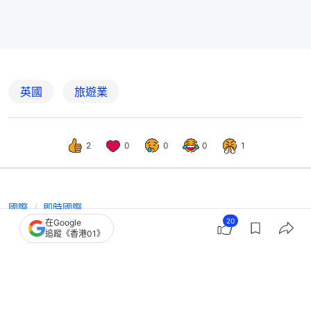
英國
旅遊業
2
0
0
0
1
國際
即時國際
20
在Google
英國2.25起入境遊客須申請ETA 雙重
追蹤《香港01》
國籍者無英護照要課金申請CoE