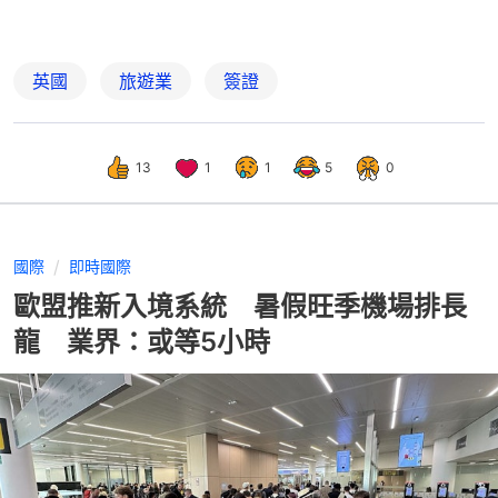
英國
旅遊業
簽證
13
1
1
5
0
國際
即時國際
歐盟推新入境系統 暑假旺季機場排長
龍 業界：或等5小時