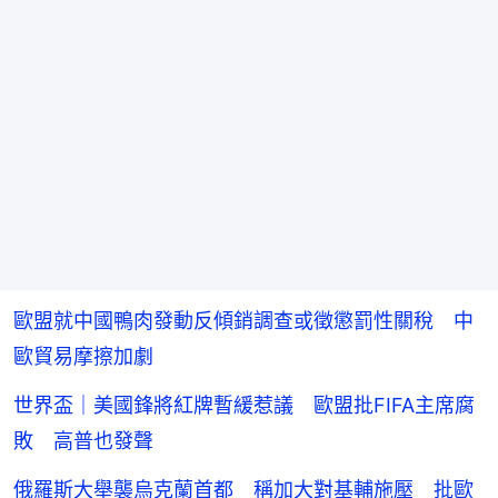
歐盟就中國鴨肉發動反傾銷調查或徵懲罰性關稅 中
歐貿易摩擦加劇
世界盃｜美國鋒將紅牌暫緩惹議 歐盟批FIFA主席腐
敗 高普也發聲
俄羅斯大舉襲烏克蘭首都 稱加大對基輔施壓 批歐