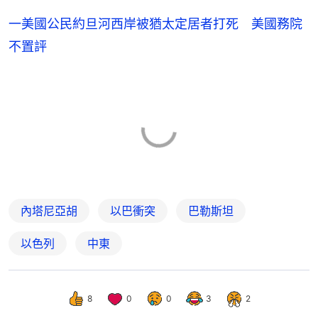
一美國公民約旦河西岸被猶太定居者打死 美國務院
不置評
內塔尼亞胡
以巴衝突
巴勒斯坦
以色列
中東
8
0
0
3
2