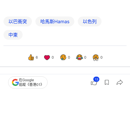
以巴衝突
哈馬斯Hamas
以色列
中東
6
0
0
0
0
13
在Google
國際
即時國際
追蹤《香港01》
以色列部長：擬在加沙及約旦河西岸擴
建定居點