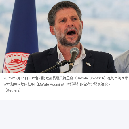
2025年8月14日，以色列財政部長斯莫特里奇（Bezalel Smotrich）在約旦河西岸
定居點馬阿勒阿杜明（Ma'ale Adumim）附近舉行的記者會發表演說。
（Reuters）