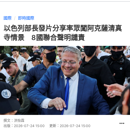
國際
即時國際
以色列部長發片分享率眾闖阿克薩清真
寺情景 8國聯合聲明譴責
撰文：
洪怡霖
出版：
2026-07-24 15:00
更新：
2026-07-24 15:00