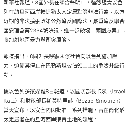
新華社報道，8國外長在聯合聲明中，強烈譴責以色
列在約旦河西岸擴建猶太人定居點等非法行為。以方
近期的非法擴張政策公然違反國際法，嚴重違反聯合
國安理會第2334號決議，進一步破壞「兩國方案」，
將加劇地區暴力與衝突風險。
報道指出，8國外長呼籲國際社會向以色列施加壓
力，迫使其停止在巴勒斯坦被佔領土上的危險升級行
動。
據以色列多家媒體8日報道，以國防部長卡茨（Israel 
Katz）和財政部長斯莫特里赫（Bezael Smotrich）
當天宣布，以安全內閣批准一系列措施，旨在簡化猶
太定居者在約旦河西岸購買土地的流程。