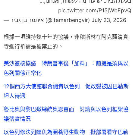
בעלת הבית. יש עוד מה לעשות, ואנחנו,…
pic.twitter.com/P15jWbEpvQ
— איתמר בן גביר (@itamarbengvir)
July 23, 2026
根據一項維持幾十年的協議，非穆斯林在阿克薩清真
寺進行祈禱是被禁止的。
美沙簽核協議 特朗普事後「加料」：前提是須與以
色列關係正常化
12個西方大使館聯合譴責以色列 促改變被囚巴勒斯
坦人待遇
魯比奧與黎巴嫩總統奧恩會面 討論與以色列框架協
議落實情況
以色列修法列鱷魚為圈養野生動物 擬部署看守巴勒