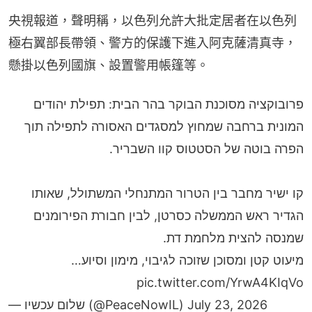
央視報道，聲明稱，以色列允許大批定居者在以色列
極右翼部長帶領、警方的保護下進入阿克薩清真寺，
懸掛以色列國旗、設置警用帳篷等。
פרובוקציה מסוכנת הבוקר בהר הבית: תפילת יהודים
המונית ברחבה שמחוץ למסגדים האסורה לתפילה תוך
הפרה בוטה של הסטטוס קוו השבריר.
קו ישיר מחבר בין הטרור המתנחלי המשתולל, שאותו
הגדיר ראש הממשלה כסרטן, לבין חבורת הפירומנים
שמנסה להצית מלחמת דת.
מיעוט קטן ומסוכן שזוכה לגיבוי, מימון וסיוע…
pic.twitter.com/YrwA4KIqVo
— שלום עכשיו (@PeaceNowIL)
July 23, 2026