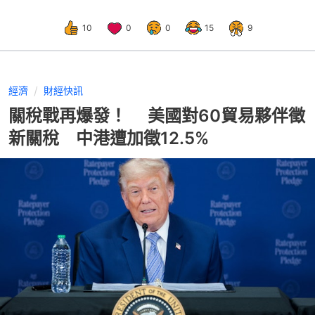
10
0
0
15
9
經濟
財經快訊
關稅戰再爆發！ 美國對60貿易夥伴徵
新關稅 中港遭加徵12.5%