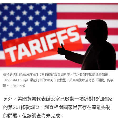
這張路透社於2025年4月17日拍攝的設計圖片中，可以看到美國總統特朗普
（Donald Trump）舉起拇指的3D列印微模型、美國國旗以及寫着「關稅」的字
眼。（Reuters）
另外，美國貿易代表辦公室已啟動一項針對16個國家
的第301條款調查，調查相關國家是否存在產能過剩
的問題，但該調查尚未完成。