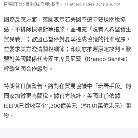
律條款下允許實施的最高關稅稅率。（Truthsocial@realDonaldTrump）
國際反應方面，英國表示若美國不遵守雙邊關稅協
議，不排除採取對等措施，並補充「沒有人希望發生
貿易戰」；歐盟已暫停對夏季達成協議的批准程序，
並要求美方澄清關稅細節；印度亦推遲原定談判。歐
盟對美國關係代表團主席貝尼費（Brando Benifei）
呼籲各國合作應對。
特朗普日前警告，將對在貿易協議中「玩弄手段」的
國家加徵更高關稅。據官方統計，美國此前依據
IEEPA已徵收至少1,300億美元（約1.01萬億港元）關
稅。