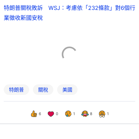
特朗普關稅敗訴 WSJ：考慮依「232條款」對6個行
業徵收新國安稅
特朗普
關稅
美國
6
0
1
8
1