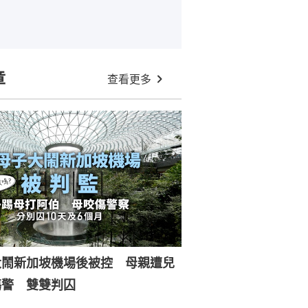
章
查看更多
大鬧新加坡機場後被控 母親遭兒
傷警 雙雙判囚