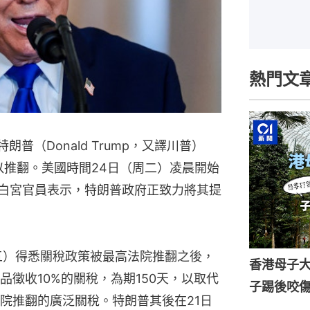
熱門文
普（Donald Trump，又譯川普）
以推翻。美國時間24日（周二）凌晨開始
位白宮官員表示，特朗普政府正致力將其提
五）得悉關稅政策被最高法院推翻之後，
香港母子
徵收10%的關稅，為期150天，以取代
子踢後咬
院推翻的廣泛關稅。特朗普其後在21日