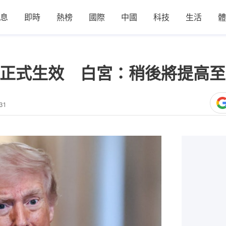
息
即時
熱榜
國際
中國
科技
生活
體
稅正式生效 白宮：稍後將提高至
31