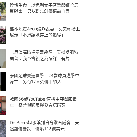
珍惜生命︱以色列女子音樂節遭哈馬
斯殺害 男友難忘創傷墳前自盡
熊本地震Aeon爆炸喪妻 丈夫葬禮上
展示「本想讓她穿上的婚紗」
卡尼演講時提詞器故障 乘機嘲諷特
朗普：我不會視之為陰謀｜有片
泰國足球賽遇雷擊 24歲球員遭擊中
身亡 另有12人受傷｜慎入
韓國56歲YouTuber直播中突然服毒
亡 疑曾與觀眾爆發言語衝突
De Beers坦承誤判培育鑽石威脅 天
然鑽價暴跌 慘虧1.13億美元