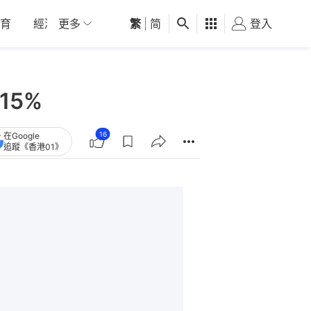
育
經濟
更多
01深圳
繁
觀點
|
简
健康
好食玩飛
登入
女
15%
16
在Google
追蹤《香港01》