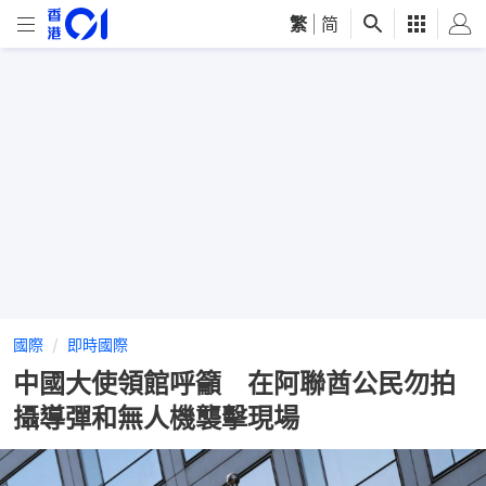
繁
|
简
國際
即時國際
中國大使領館呼籲 在阿聯酋公民勿拍
攝導彈和無人機襲擊現場