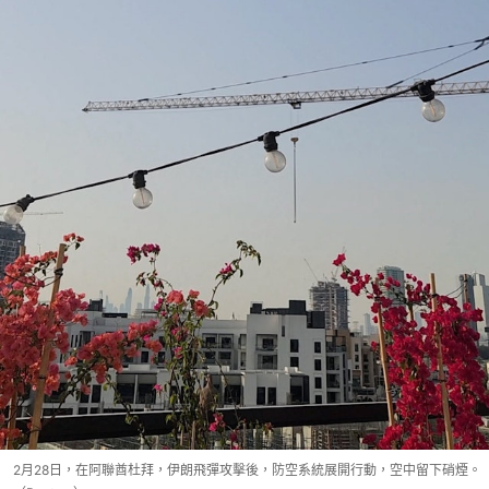
2月28日，在阿聯酋杜拜，伊朗飛彈攻擊後，防空系統展開行動，空中留下硝煙。