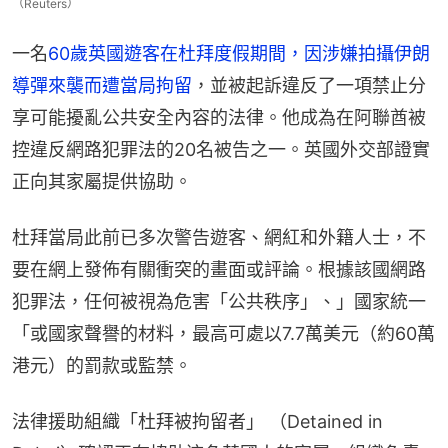
（Reuters）
一名
60歲英國遊客在杜拜度假期間，因涉嫌拍攝伊朗
導彈來襲而遭當局拘留
，並被起訴違反了一項禁止分
享可能擾亂公共安全內容的法律。他成為在阿聯酋被
控違反網路犯罪法的20名被告之一。英國外交部證實
正向其家屬提供協助。
杜拜當局此前已多次警告遊客、網紅和外籍人士，不
要在網上發佈有關衝突的畫面或評論。根據該國網路
犯罪法，任何被視為危害「公共秩序」、」國家統一
「或國家聲譽的材料，最高可處以7.7萬美元（約60萬
港元）的罰款或監禁。
法律援助組織「杜拜被拘留者」 （Detained in 