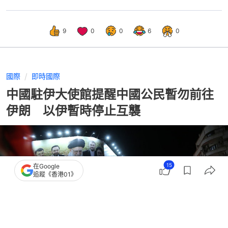
9
0
0
6
0
國際
即時國際
中國駐伊大使館提醒中國公民暫勿前往
伊朗 以伊暫時停止互襲
15
在Google
追蹤《香港01》