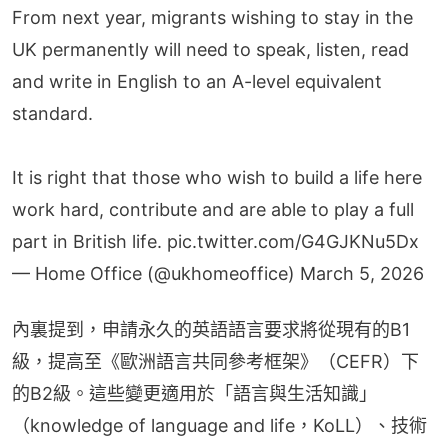
From next year, migrants wishing to stay in the
UK permanently will need to speak, listen, read
and write in English to an A-level equivalent
standard.
It is right that those who wish to build a life here
work hard, contribute and are able to play a full
part in British life.
pic.twitter.com/G4GJKNu5Dx
— Home Office (@ukhomeoffice)
March 5, 2026
內裏提到，申請永久的英語語言要求將從現有的B1
級，提高至《歐洲語言共同參考框架》（CEFR）下
的B2級。這些變更適用於「語言與生活知識」
（knowledge of language and life，KoLL）、技術