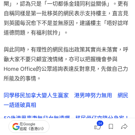
閘」，認為只是「一切都係金錢同利益關係」。更有
自稱同樣是第一批移英的網民表示支持樓主，直言見
到英國每況愈下不是並無原因，建議樓主「唔好諗咩
道德問題，有福利就拎」。
與此同時，有理性的網民指出政策其實尚未落實，呼
籲大家不要只顧宣洩情緒，亦可以把握機會參與
Home Office的公眾諮詢表達反對意見，先做自己力
所能及的事情。
同學移民加拿大變人生贏家 港男呻努力無用 網民
一語道破真相
50歲港男喪妻無兒女無遺囑 移民侄仔空降分身家！
24
在Google
法例原來咁寫
追蹤《香港01》