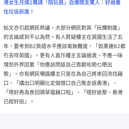
港女生月燒2萬請「陪玩員」自爆開支驚人：好過養
住垃圾前度！
帖文亦引起網民熱議，大部分網民對其「玩爛制度」
的言論感到不以為然。有人質疑樓主在英國生活了五
年，要考到B2英語水平應該毫無難度，「如果連B2都
冇去咩英國」。更有人直斥樓主言論過激，不應一味
埋怨外界因素「你應該問返自己貢獻咗啲乜嘢出
黎」。亦有網民嘲諷樓主只是在為自己將來回流找藉
口，「講出口明顯比定個借口自己敗走返香港」、
「唔好再為食回頭草揾藉口啦」、「唔好返黎，香港
已經好迫」。