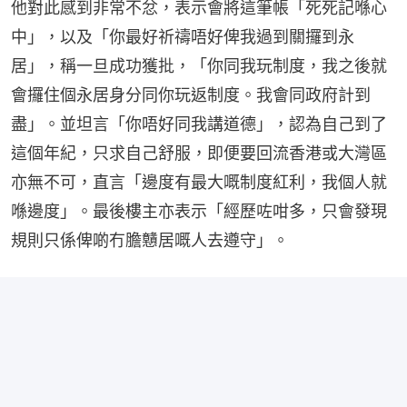
他對此感到非常不忿，表示會將這筆帳「死死記喺心
中」，以及「你最好祈禱唔好俾我過到關攞到永
居」，稱一旦成功獲批，「你同我玩制度，我之後就
會攞住個永居身分同你玩返制度。我會同政府計到
盡」。並坦言「你唔好同我講道德」，認為自己到了
這個年紀，只求自己舒服，即便要回流香港或大灣區
亦無不可，直言「邊度有最大嘅制度紅利，我個人就
喺邊度」。最後樓主亦表示「經歷咗咁多，只會發現
規則只係俾啲冇膽戇居嘅人去遵守」。