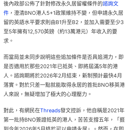
後內政部公佈了針對修改永久居留權條件的
諮詢文
件
，澄清BNO港人5+1政策維持不變，但申請永久居
留的英語水平要求則由B1升至B2，並加入需要至少3
至5年擁有12,570英鎊（約13萬港元）年收入的要
求。
而當局並未同步說明這些追加條件是否具追溯力，即
是否適用於那些2021年已抵英、即將屆滿5年的港
人。諮詢期將於2026年2月結束，新制預計最快4月
落實。對於只差一點就能取得永居的首批BNO移英港
人來說，無疑增加了極大的心理壓力。
對此，有網民在
Threads
發文控訴，他自稱是2021年
第一批持BNO簽證抵英的港人，苦苦支撐五年，「捱
到今年2026年5月終於可以申請永居」。然而，在即