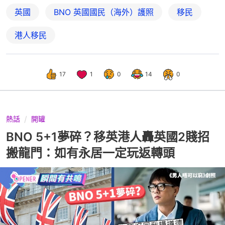
英國
BNO 英國國民（海外）護照
移民
港人移民
17
1
0
14
0
熱話
開罐
BNO 5+1夢碎？移英港人轟英國2賤招
搬龍門：如有永居一定玩返轉頭