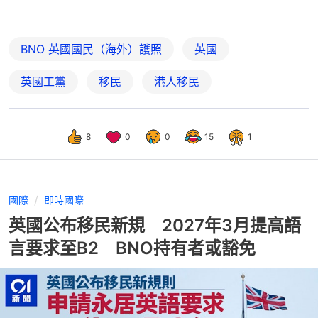
BNO 英國國民（海外）護照
英國
英國工黨
移民
港人移民
8
0
0
15
1
國際
即時國際
英國公布移民新規 2027年3月提高語
言要求至B2 BNO持有者或豁免