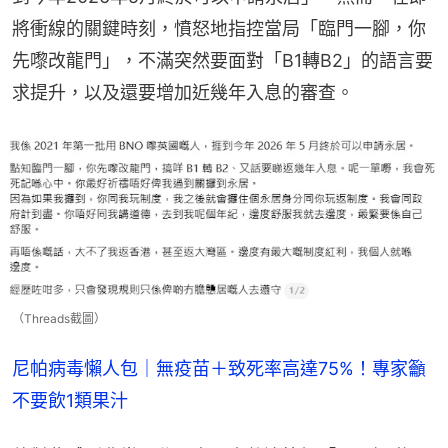
將衝線的關鍵時刻，憤怒地指控當局「臨門一腳，你
先嚟改龍門」，不滿突然要面對「B1轉B2」的語言要
求提升，以及還要增加近幾年入息的審查。
（Threads截圖）
尼帕病毒懶人包｜無疫苗＋致死率高達75%！專家籲
不要飲1類果汁