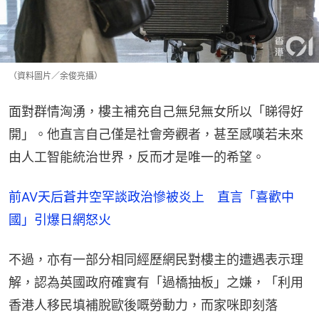
（資料圖片／余俊亮攝）
面對群情洶湧，樓主補充自己無兒無女所以「睇得好
開」。他直言自己僅是社會旁觀者，甚至感嘆若未來
由人工智能統治世界，反而才是唯一的希望。
前AV天后蒼井空罕談政治慘被炎上　直言「喜歡中
國」引爆日網怒火
不過，亦有一部分相同經歷網民對樓主的遭遇表示理
解，認為英國政府確實有「過橋抽板」之嫌，「利用
香港人移民填補脫歐後嘅勞動力，而家咪即刻落