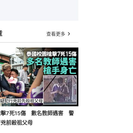
章
查看更多
擊7死15傷 數名教師遇害 警
行兇前殺祖父母