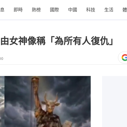
息
即時
熱榜
國際
中國
科技
生活
體
自由女神像稱「為所有人復仇」
00