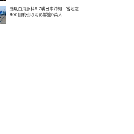
颱風白海豚料8.7襲日本沖繩 當地逾
600個航班取消影響逾9萬人