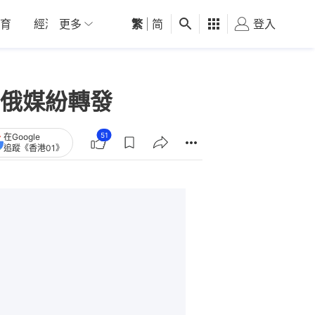
育
經濟
更多
01深圳
繁
觀點
|
简
健康
好食玩飛
登入
女
 俄媒紛轉發
51
在Google
追蹤《香港01》