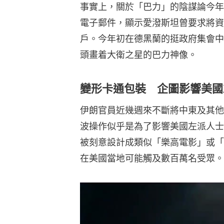
事實上，關於「巴力」的陰謀論今年
電子郵件，顯示愛潑斯坦曾要求將資
戶。今年初在德黑蘭的挺政府集會中
頭畫着大衛之星的巴力神像。
變形卡通包裝 企圖影響美國
伊朗官員近幾週來不斷將中東及其他
波操作似乎是為了影響美國左派人士
被刻意設計成類似「樂高電影」或「
在美國當地可能觸及數百萬名受眾。