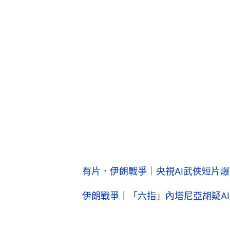
有片．伊朗戰爭｜央視AI武俠短片
伊朗戰爭｜「六指」內塔尼亞胡疑A