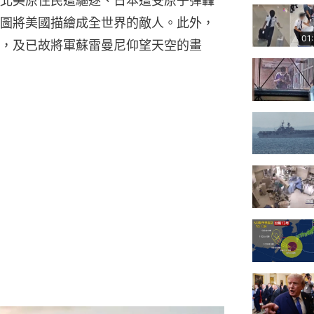
北美原住民遭驅逐、日本遭受原子彈轟
圖將美國描繪成全世界的敵人。此外，
01
，及已故將軍蘇雷曼尼仰望天空的畫