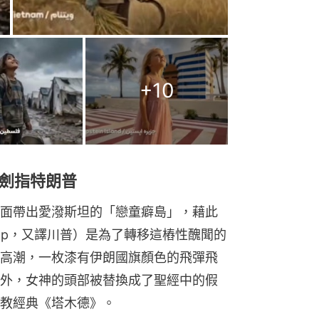
+
10
劍指特朗普
面帶出愛潑斯坦的「戀童癖島」，藉此
rump，又譯川普）是為了轉移這樁性醜聞的
高潮，一枚漆有伊朗國旗顏色的飛彈飛
外，女神的頭部被替換成了聖經中的假
太教經典《塔木德》。