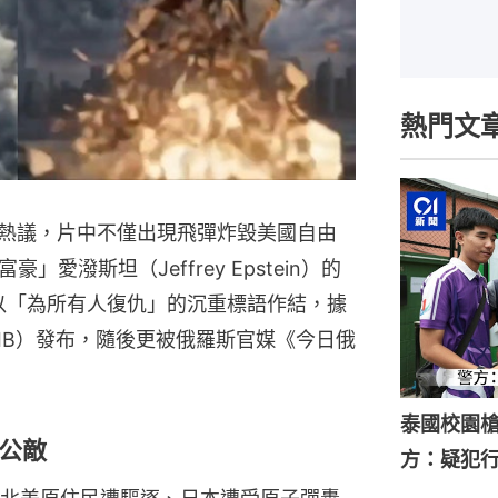
熱門文
發熱議，片中不僅出現飛彈炸毀美國自由
愛潑斯坦（Jeffrey Epstein）的
以「為所有人復仇」的沉重標語作結，據
IB）發布，隨後更被俄羅斯官媒《今日俄
泰國校園槍
公敵
方：疑犯