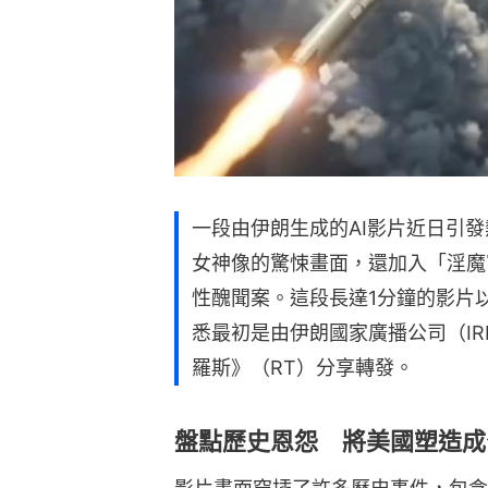
一段由伊朗生成的AI影片近日引
女神像的驚悚畫面，還加入「淫魔富豪」
性醜聞案。這段長達1分鐘的影片
悉最初是由伊朗國家廣播公司（IR
羅斯》（RT）分享轉發。
盤點歷史恩怨 將美國塑造成