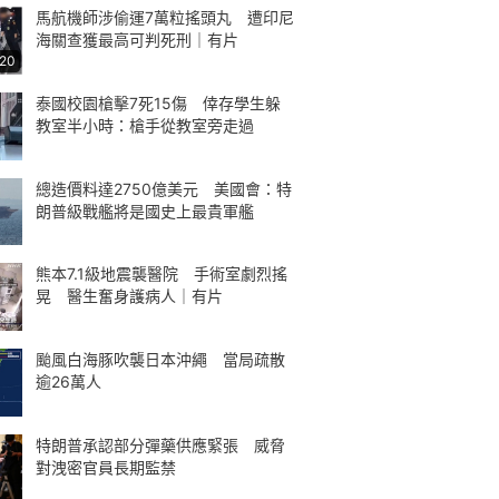
馬航機師涉偷運7萬粒搖頭丸 遭印尼
海關查獲最高可判死刑｜有片
:20
泰國校園槍擊7死15傷 倖存學生躲
教室半小時：槍手從教室旁走過
總造價料達2750億美元 美國會：特
朗普級戰艦將是國史上最貴軍艦
熊本7.1級地震襲醫院 手術室劇烈搖
晃 醫生奮身護病人｜有片
颱風白海豚吹襲日本沖繩 當局疏散
逾26萬人
特朗普承認部分彈藥供應緊張 威脅
對洩密官員長期監禁