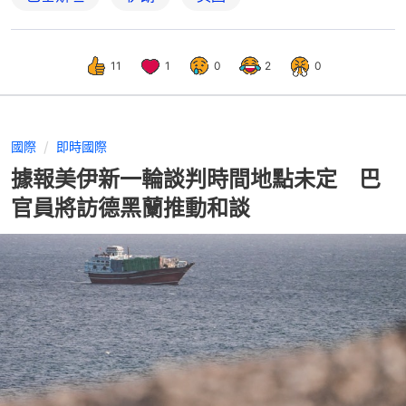
11
1
0
2
0
國際
即時國際
據報美伊新一輪談判時間地點未定 巴
官員將訪德黑蘭推動和談