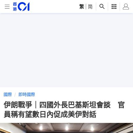
繁
|
简
國際
即時國際
伊朗戰爭｜四國外長巴基斯坦會談 官
員稱有望數日內促成美伊對話