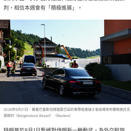
判，相信本週會有「積極進展」。
2026年6月21日，載著巴基斯坦總理夏巴茲的車隊抵達瑞士會談場地布爾根施托克
渡假村（Bürgenstock Resort）（Reuters）
特朗普於8月1日暫緩對伊朗新一輪動武，為外交斡旋