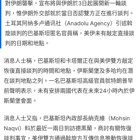
對伊朗襲擊，宣布將與伊朗於3日起展開新一輪談
判，惟伊朗外交部就於當日否認雙方正在進行談判。
土耳其阿纳多卢通讯社（Anadolu Agency）引述斡
旋談判的巴基斯坦匿名官員稱，美伊未有敲定直接談
判的日期和地點。
消息人士稱，巴基斯坦和卡塔爾正在與美伊雙方敲定
恢復直接談判的時間和地點，伊斯蘭堡及多哈均在潛
在談判地點之列。一名巴基斯坦高級官員就特朗普早
前聲明表示，未有安排兩國代表在未來24小時內於伊
斯蘭堡會面。
消息人士又指，巴基斯坦內政部長納克維（Mohsin 
Naqvi）料於最近一兩日到訪德黑蘭，商討有關恢復
談判事宜。美伊雙方通過斡旋方互傳信息推動恢復談