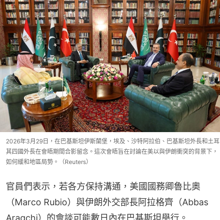
2026年3月29日，在巴基斯坦伊斯蘭堡，埃及、沙特阿拉伯、巴基斯坦外長和土耳
其四國外長在會晤期間合影留念。這次會晤旨在討論在美以與伊朗衝突的背景下，
如何緩和地區局勢。（Reuters）
官員們表示，若各方保持溝通，美國國務卿魯比奧
（Marco Rubio）與伊朗外交部長阿拉格齊（Abbas 
Araqchi）的會談可能數日內在巴基斯坦舉行。