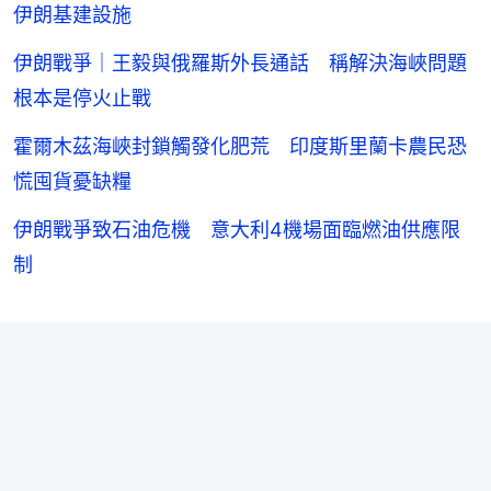
伊朗基建設施
伊朗戰爭｜王毅與俄羅斯外長通話 稱解決海峽問題
根本是停火止戰
霍爾木茲海峽封鎖觸發化肥荒 印度斯里蘭卡農民恐
慌囤貨憂缺糧
伊朗戰爭致石油危機 意大利4機場面臨燃油供應限
制