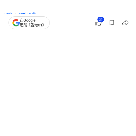
國際
即時國際
37
在Google
特朗普再威脅摧毀橋樑發電廠 伊朗反
追蹤《香港01》
擊：賭博只會令自己再蒙羞
撰文：
成依華
出版：
2026-07-22 21:27
更新：
2026-07-22 22:46