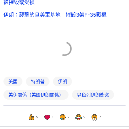
被摧毀或受損
伊朗：襲擊約旦美軍基地 摧毀3架F-35戰機
美國
特朗普
伊朗
美伊關係（美國伊朗關係）
以色列伊朗衝突
5
1
2
2
7