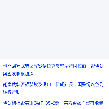
也門胡塞武裝據報從伊拉克襲擊沙特阿拉伯 證伊朗
與盟友聯繫加深
胡塞武裝否認襲埃及港口 伊朗外長：須警惕以色列
嫁禍行動
伊朗稱摧毀美軍3架F-35戰機 美方否認：沒有飛機