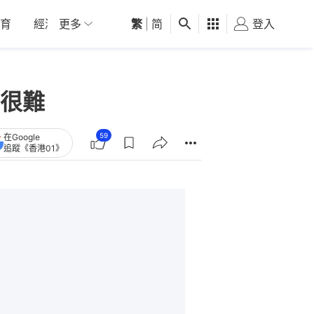
育
經濟
更多
01深圳
繁
觀點
|
简
健康
好食玩飛
登入
女
很難
59
在Google
追蹤《香港01》