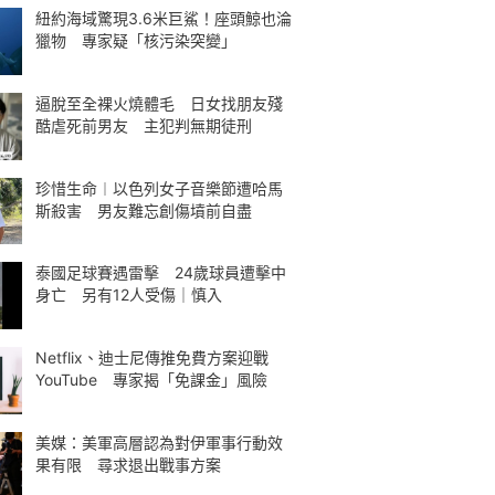
紐約海域驚現3.6米巨鯊！座頭鯨也淪
獵物 專家疑「核污染突變」
逼脫至全裸火燒體毛 日女找朋友殘
酷虐死前男友 主犯判無期徒刑
珍惜生命︱以色列女子音樂節遭哈馬
斯殺害 男友難忘創傷墳前自盡
泰國足球賽遇雷擊 24歲球員遭擊中
身亡 另有12人受傷｜慎入
Netflix、迪士尼傳推免費方案迎戰
YouTube 專家揭「免課金」風險
美媒：美軍高層認為對伊軍事行動效
果有限 尋求退出戰事方案