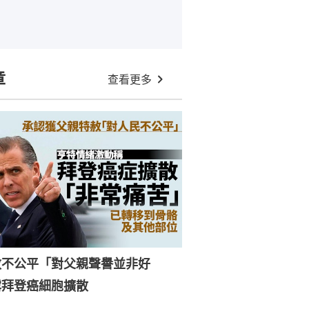
章
查看更多
赦不公平「對父親聲譽並非好
露拜登癌細胞擴散