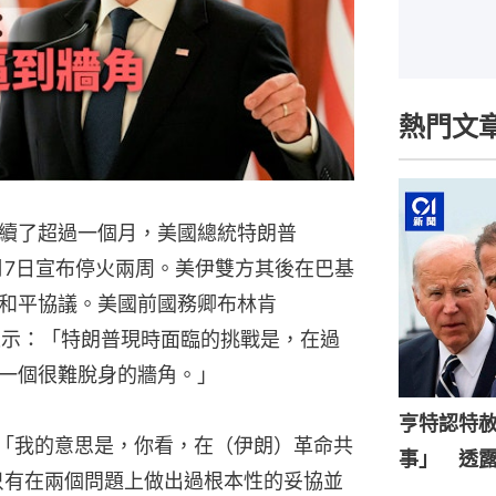
熱門文
續了超過一個月，美國總統特朗普
普）4月7日宣布停火兩周。美伊雙方其後在巴基
和平協議。美國前國務卿布林肯
受訪時表示：「特朗普現時面臨的挑戰是，在過
一個很難脫身的牆角。」
亨特認特
：「我的意思是，你看，在（伊朗）革命共
事」 透
只有在兩個問題上做出過根本性的妥協並