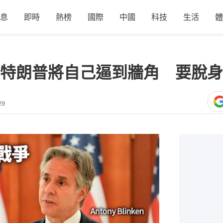
息
即時
熱榜
國際
中國
科技
生活
體
特朗普將自己逼到牆角 要脫身
29