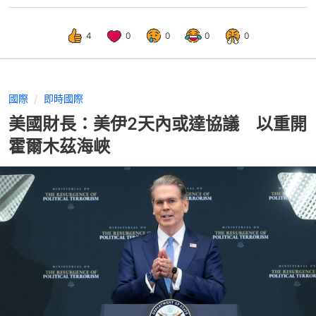
4
0
0
0
0
國際
即時國際
美國財長：美伊2天內或達協議 以重開
霍爾木茲海峽