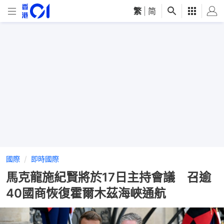
繁
|
简
國際
即時國際
馬克龍施紀賢將於17日主持會議 召逾
40國商恢復霍爾木茲海峽通航