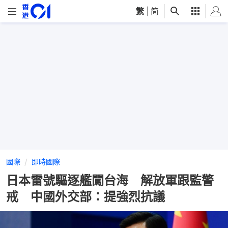
繁
|
简
國際
即時國際
日本雷號驅逐艦闖台海 解放軍跟監警
戒 中國外交部：提強烈抗議