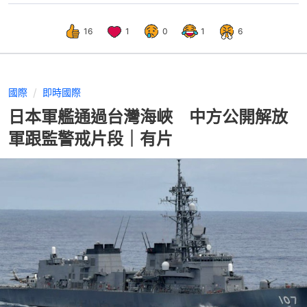
16
1
0
1
6
國際
即時國際
日本軍艦通過台灣海峽 中方公開解放
軍跟監警戒片段｜有片