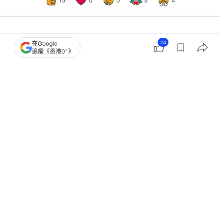
中國
中國觀察
24
在Google
日艦闖台海 解放軍東海巡航西太平洋
追蹤《香港01》
演訓 專家：展現精準管控力
撰文：
鄭寧
出版：
2026-04-20 11:00
更新：
2026-04-20 11:00