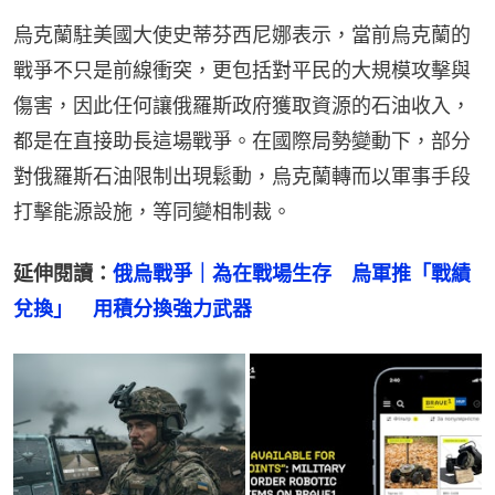
烏克蘭駐美國大使史蒂芬西尼娜表示，當前烏克蘭的
戰爭不只是前線衝突，更包括對平民的大規模攻擊與
傷害，因此任何讓俄羅斯政府獲取資源的石油收入，
都是在直接助長這場戰爭。在國際局勢變動下，部分
對俄羅斯石油限制出現鬆動，烏克蘭轉而以軍事手段
打擊能源設施，等同變相制裁。
延伸閱讀：
俄烏戰爭｜為在戰場生存　烏軍推「戰績
兌換」　用積分換強力武器