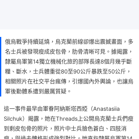
俄烏戰爭持續延燒，烏克蘭前線卻爆出震撼畫面，多
名士兵被發現瘦成皮包骨，肋骨清晰可見。據揭露，
隸屬烏軍第14獨立機械化旅的部隊長達8個月幾乎斷
糧、斷水，士兵體重從80至90公斤暴跌至50公斤，
相關照片在社交平台瘋傳，引爆國內外輿論，也讓烏
軍後勤體系遭到嚴厲質疑。
這一事件最早由軍眷阿納斯塔西婭（Anastasiia 
Silchuk）揭露，她在Threads上公開烏克蘭士兵們瘦
到剩皮包骨的照片，照片中士兵臉色蒼白、四肢消
瘦，與過去體格形成強烈對比。她直指隸屬烏軍第14