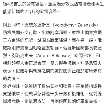
復4.5吉瓦的發電容量，並透過分散式熱電聯產和再生
能源新增約2吉瓦的發電容量。
與此同時，總統澤連斯基（Volodymyr Zelenskiy）
積極展開外交行動，出訪阿塞拜疆，並釋出願意推動
三方會談的訊號，試圖為戰事降溫。而在另一端，俄
羅斯則持續鞏固戰略盟友朝鮮。俄羅斯國防部長安德
烈・別洛烏索夫（Andrei Belousov）訪問平壤，和
朝鮮領導人金正恩會面，雙方握手擁抱。別洛烏索夫
表示，俄羅斯與朝鮮之間的友好關係正處於前所未有
的高度。
外界關注，朝鮮除了提供武器和物資，甚至被指派兵
支援俄軍，使戰爭態勢進一步升級和複雜化。從前線
斷糧危機，到能源攻防，再到俄國和朝鮮軍事靠攏，