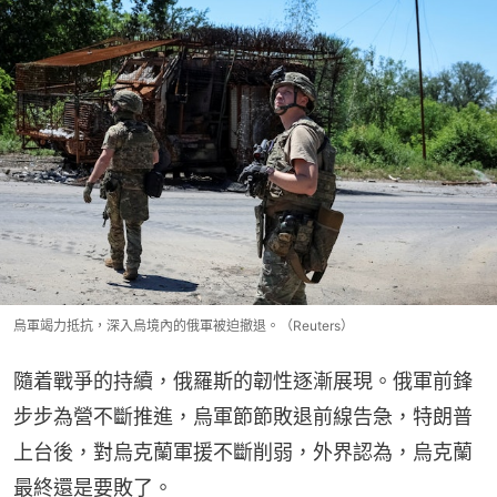
烏軍竭力抵抗，深入烏境內的俄軍被迫撤退。（Reuters）
隨着戰爭的持續，俄羅斯的韌性逐漸展現。俄軍前鋒
步步為營不斷推進，烏軍節節敗退前線告急，特朗普
上台後，對烏克蘭軍援不斷削弱，外界認為，烏克蘭
最終還是要敗了。