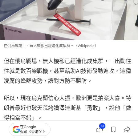
在俄烏戰場上，無人機卻已經進化成集群。（Wikipedia）
但在俄烏戰場，無人機卻已經進化成集群，一出動往
往就是數百架戰機，甚至藉助AI技術發動進攻，這種
凌厲的蜂群攻勢，讓對方防不勝防。
所以，現在烏克蘭信心大振，歐洲更是拍案大喜。特
朗普最近也破天荒誇讚澤連斯基「勇敢」，說他「做
得相當不錯」。
41
在Google
追蹤《香港01》
未來戰爭，如何更好發揮無人機突防作用，又如何防