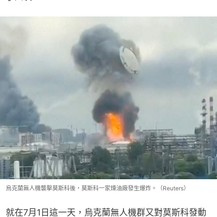
烏克蘭無人機襲擊莫斯科後，莫斯科一家煉油廠發生爆炸。（Reuters）
就在7月1日這一天，烏克蘭無人機群又對莫斯科發動