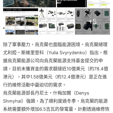
+
5
除了軍事壓力，烏克蘭也面臨能源困境。烏克蘭總理
尤利婭・斯維里登科（Yulia Svyrydenko）指出，根
據烏克蘭能源公司向烏克蘭能源支持基金提交的申
請，目前未獲資金的需求額接近10億美元（約78.4億
港元），其中1.58億美元（約12.4億港元）是正在進
行的維修活動中最迫切的需求。
烏克蘭能源部長丹尼士・什梅加爾（Denys 
Shmyhal）強調，為了順利度過冬季，烏克蘭的能源
系統需要額外增加6.5吉瓦的發電量，計劃透過維修恢