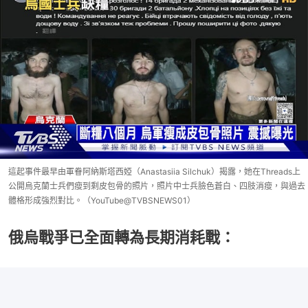
這起事件最早由軍眷阿納斯塔西婭（Anastasiia Silchuk）揭露，她在Threads上
公開烏克蘭士兵們瘦到剩皮包骨的照片，照片中士兵臉色蒼白、四肢消瘦，與過去
體格形成強烈對比。（YouTube@TVBSNEWS01）
俄烏戰爭已全面轉為長期消耗戰：