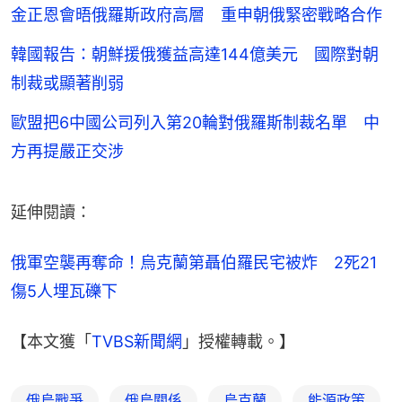
金正恩會晤俄羅斯政府高層 重申朝俄緊密戰略合作
韓國報告：朝鮮援俄獲益高達144億美元 國際對朝
制裁或顯著削弱
歐盟把6中國公司列入第20輪對俄羅斯制裁名單 中
方再提嚴正交涉
延伸閱讀：
俄軍空襲再奪命！烏克蘭第聶伯羅民宅被炸　2死21
傷5人埋瓦礫下
【本文獲「
TVBS新聞網
」授權轉載。】
俄烏戰爭
俄烏關係
烏克蘭
能源政策