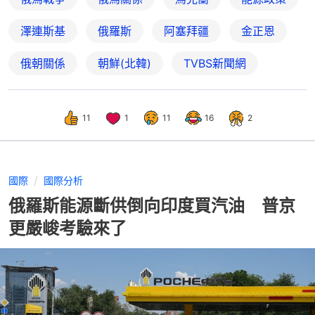
澤連斯基
俄羅斯
阿塞拜疆
金正恩
俄朝關係
朝鮮(北韓)
TVBS新聞網
11
1
11
16
2
國際
國際分析
俄羅斯能源斷供倒向印度買汽油 普京
更嚴峻考驗來了