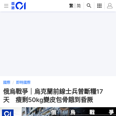
繁
|
简
國際
即時國際
俄烏戰爭｜烏克蘭前線士兵曾斷糧17
天 瘦剩50kg變皮包骨餓到昏厥