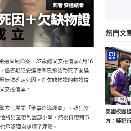
熱門文
希遭棄屍命案，37歲繼父安達優季4月16
，儘管疑犯安達優季已承認勒死了安達
屍無法確定死因。在欠缺物證的物證情
父安達優季。
地警方已展開「肇事逃逸調查」。疑犯安
泰國校園槍
他將男童帶到園部小學，然後再帶到市
方：疑犯
也承認獨自處理了屍體。