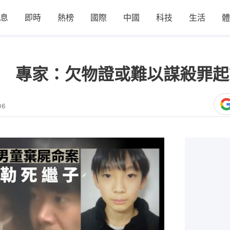
息
即時
熱榜
國際
中國
科技
生活
體
案 專家：欠物證或難以謀殺罪
06