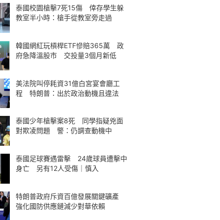
泰國校園槍擊7死15傷 倖存學生躲
教室半小時：槍手從教室旁走過
韓國網紅玩槓桿ETF慘賠365萬 政
府急降溫股市 交投量3個月新低
美法院叫停耗資31億白宮宴會廳工
程 特朗普：出於政治動機且違法
泰國少年槍擊案8死 同學指疑兇面
對欺凌問題 警：仍調查動機中
泰國足球賽遇雷擊 24歲球員遭擊中
身亡 另有12人受傷｜慎入
特朗普政府斥資百億發展關鍵礦產
強化國防供應鏈減少對華依賴