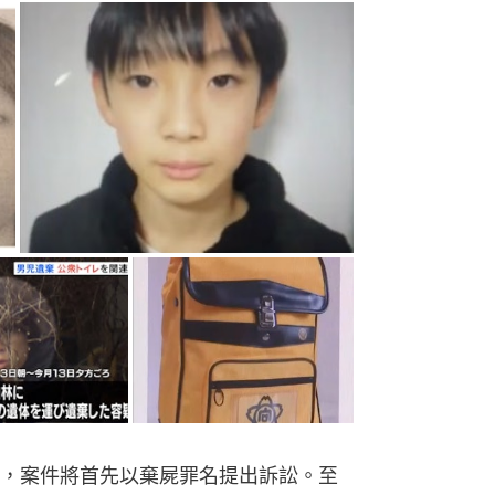
，案件將首先以棄屍罪名提出訴訟。至