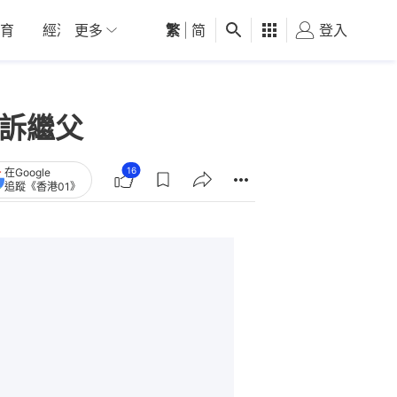
育
經濟
更多
01深圳
繁
觀點
|
简
健康
好食玩飛
登入
女
起訴繼父
16
在Google
追蹤《香港01》