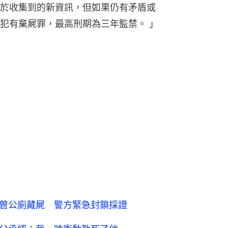
於收集到的新資訊，但如果仍有矛盾或
犯有棄屍罪，最高刑期為三年監禁。 」
疑曾公廁藏屍 警方緊急封鎖採證