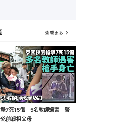
章
查看更多
擊7死15傷 5名教師遇害 警
行兇前殺祖父母