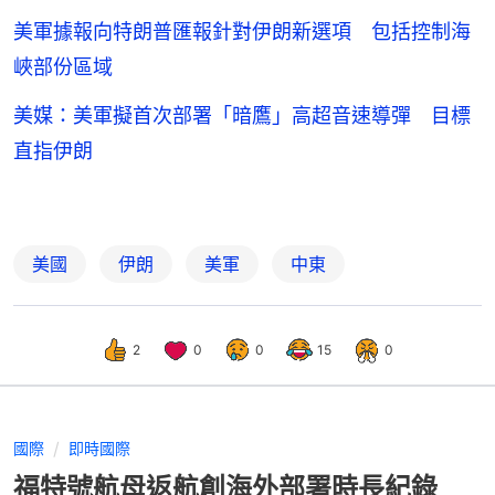
美軍據報向特朗普匯報針對伊朗新選項 包括控制海
峽部份區域
美媒：美軍擬首次部署「暗鷹」高超音速導彈 目標
直指伊朗
美國
伊朗
美軍
中東
2
0
0
15
0
國際
即時國際
福特號航母返航創海外部署時長紀錄