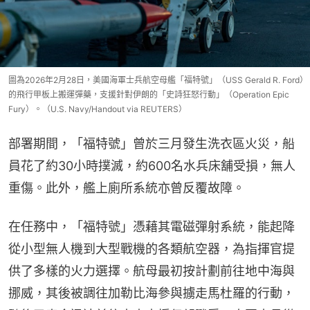
圖為2026年2月28日，美國海軍士兵航空母艦「福特號」（USS Gerald R. Ford）
的飛行甲板上搬運彈藥，支援針對伊朗的「史詩狂怒行動」（Operation Epic
Fury）。（U.S. Navy/Handout via REUTERS）
部署期間，「福特號」曾於三月發生洗衣區火災，船
員花了約30小時撲滅，約600名水兵床舖受損，無人
重傷。此外，艦上廁所系統亦曾反覆故障。
在任務中，「福特號」憑藉其電磁彈射系統，能起降
從小型無人機到大型戰機的各類航空器，為指揮官提
供了多樣的火力選擇。航母最初按計劃前往地中海與
挪威，其後被調往加勒比海參與擄走馬杜羅的行動，