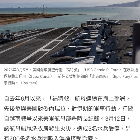
2026年3月5日，美國海軍航空母艦「福特號」（USS Gerald R. Ford ）在埃及通
過蘇彝士運河（Suez Canal），前往支援對伊朗的「史詩怒火」（Epic Fury）軍
事行動。（Reuters）
自去年6月以來，「福特號」航母連續在海上部署，
先後參與美國對委內瑞拉、對伊朗的軍事行動，打破
自越南戰爭以來美軍航母部署時長紀錄。3月12日，
該航母船尾洗衣房發生火災，造成3名水兵受傷，另
有200多名水兵因吸入濃煙接受治療。