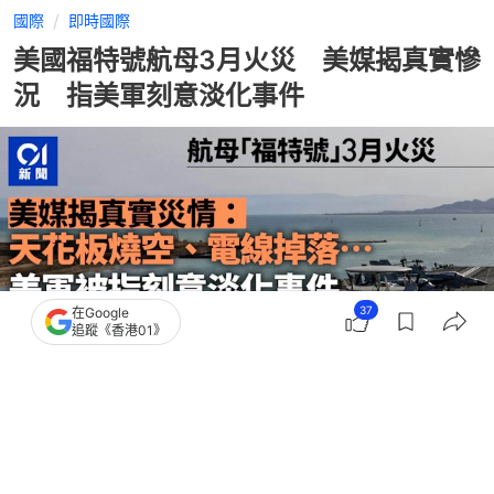
國際
即時國際
美國福特號航母3月火災 美媒揭真實慘
況 指美軍刻意淡化事件
37
在Google
追蹤《香港01》
撰文：
林嘉敏
出版：
2026-06-05 14:50
更新：
2026-06-06 14:29