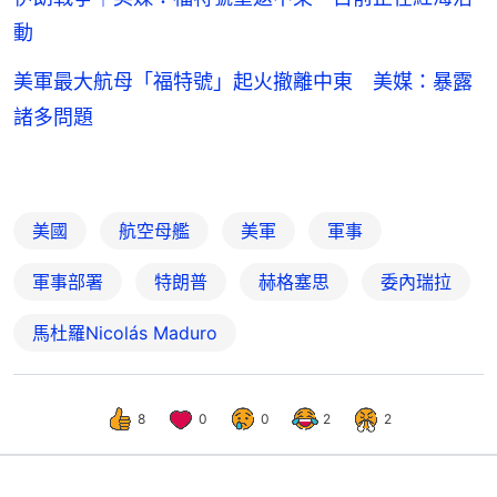
動
美軍最大航母「福特號」起火撤離中東 美媒：暴露
諸多問題
美國
航空母艦
美軍
軍事
軍事部署
特朗普
赫格塞思
委內瑞拉
馬杜羅Nicolás Maduro
8
0
0
2
2