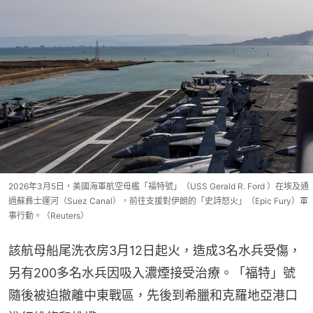
2026年3月5日，美國海軍航空母艦「福特號」（USS Gerald R. Ford ）在埃及通
過蘇彝士運河（Suez Canal），前往支援對伊朗的「史詩怒火」（Epic Fury）軍
事行動。（Reuters）
該航母船尾洗衣房3月12日起火，造成3名水兵受傷，
另有200多名水兵因吸入濃煙接受治療。「福特」號
隨後被迫撤離中東戰區，先後到希臘和克羅地亞港口