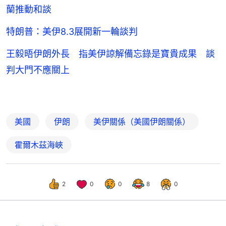
蘭推動和談
特朗普：美伊8.3展開新一輪談判
王毅晤伊朗外長 指美伊諒解備忘錄是寶貴成果 談
判大門不應關上
美國
伊朗
美伊關係（美國伊朗關係）
霍爾木茲海峽
2
0
0
8
0