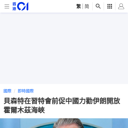
繁
|
简
國際
即時國際
貝森特在習特會前促中國力勸伊朗開放
霍爾木茲海峽