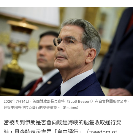
2026年7月14日，美國財政部長貝森特（Scott Bessent）在白宮橢圓形辦公室，
參與美國與伊拉克舉行的雙邊會談。（Reuters）
當被問到伊朗是否會向駛經海峽的船隻收取通行費
時，貝森特表示會是「自由通行」（freedom of 