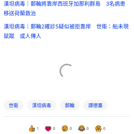
漢坦病毒｜郵輪將靠岸西班牙加那利群島 3名病患
移送荷蘭救治
漢坦病毒｜郵輪2確診5疑似被拒靠岸 世衛：船未現
鼠蹤 或人傳人
世衛
漢坦病毒
郵輪
譚德塞
1
0
0
0
0