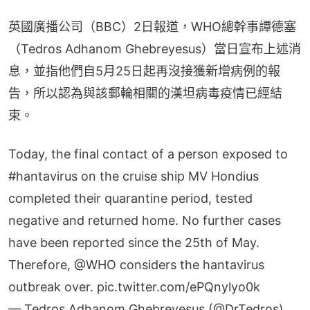
英國廣播公司（BBC）2日報道，WHO總幹事譚德塞
（Tedros Adhanom Ghebreyesus）當日宣布上述消
息，並指他們自5月25日起再沒接獲新增病例的報
告，所以認為與該郵輪相關的漢坦病毒疫情已經結
束。
Today, the final contact of a person exposed to
#hantavirus
on the cruise ship MV Hondius
completed their quarantine period, tested
negative and returned home. No further cases
have been reported since the 25th of May.
Therefore,
@WHO
considers the hantavirus
outbreak over.
pic.twitter.com/ePQnylyo0k
— Tedros Adhanom Ghebreyesus (@DrTedros)