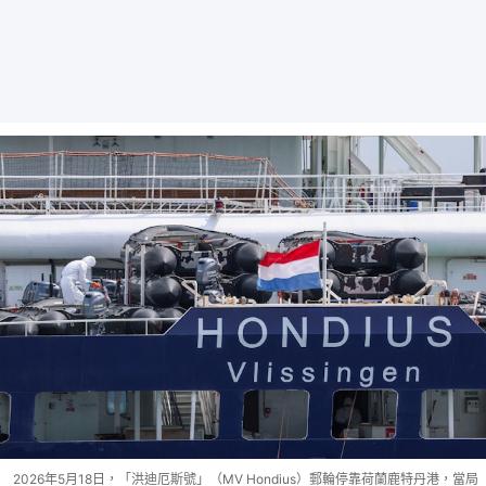
2026年5月18日，「洪迪厄斯號」（MV Hondius）郵輪停靠荷蘭鹿特丹港，當局