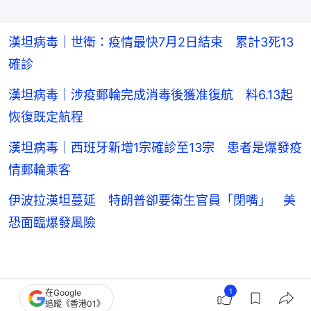
漢坦病毒｜世衛：疫情最快7月2日結束 累計3死13
確診
漢坦病毒｜涉疫郵輪完成消毒後獲准復航 料6.13起
恢復既定航程
漢坦病毒｜西班牙新增1宗確診至13宗 患者是爆發疫
情郵輪乘客
伊波拉漢坦蔓延 特朗普卻要衛生官員「閉嘴」 美
恐面臨爆發風險
1
在Google
追蹤《香港01》