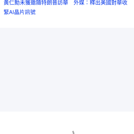
黃仁勳未獲邀隨特朗普訪華 外媒：釋出美國對華收
緊AI晶片訊號