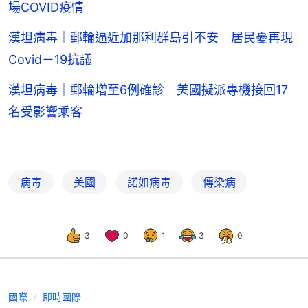
場COVID疫情
漢坦病毒｜郵輪逼近加那利群島引不安 居民憂再現
Covid－19抗議
漢坦病毒｜郵輪增至6例確診 美國擬派專機接回17
名受影響乘客
病毒
美國
諾如病毒
傳染病
3
0
1
3
0
國際
即時國際