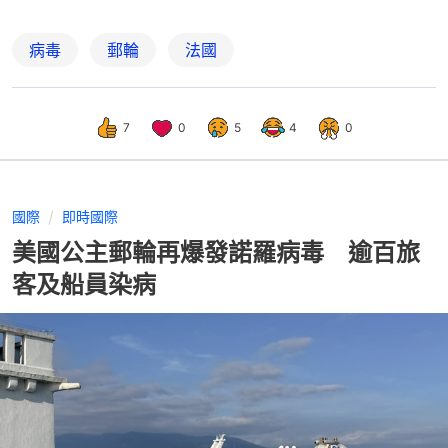
病毒
郵輪
法國
7
0
5
4
0
國際
即時國際
美國公主郵輪再爆發諾羅病毒 逾百旅
客及船員染病