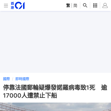
繁
|
简
國際
即時國際
停靠法國郵輪疑爆發諾羅病毒致1死 逾
17000人遭禁止下船