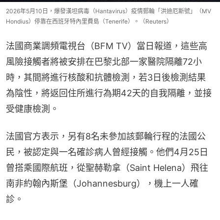
2026年5月10日，爆發漢坦病毒（Hantavirus）疫情郵輪「洪迪厄斯號」（MV
Hondius）停靠在西班牙特內里費島（Tenerife）。（Reuters）
法國商業調頻電視台（BFM TV）當日報道，這些高
風險接觸者將被安排在巴黎北部一家醫院隔離72小
時，其間將進行核酸和抗體檢測，若3日後檢測結果
為陰性，將返回住所進行為期42天的自我隔離，並接
受健康檢測。
法國官方表示，另有8名未參加該郵輪行程的法國公
民，被認定與一名確診病人曾經接觸。他們4月25日
曾搭乘國際航班，從聖赫勒拿（Saint Helena）飛往
南非約翰內斯堡（Johannesburg），機上一人確
診。