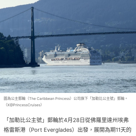
圖為公主郵輪（The Caribbean Princess）公司旗下「加勒比公主號」郵輪。
（X@PrincessCruises）
「加勒比公主號」郵輪於4月28日從佛羅里達州埃弗
格雷斯港（Port Everglades）出發，展開為期11天的