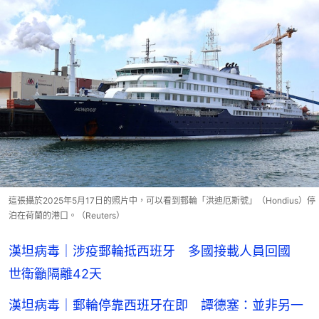
這張攝於2025年5月17日的照片中，可以看到郵輪「洪迪厄斯號」（Hondius）停
泊在荷蘭的港口。（Reuters）
漢坦病毒｜涉疫郵輪抵西班牙 多國接載人員回國
世衛籲隔離42天
漢坦病毒｜郵輪停靠西班牙在即 譚德塞：並非另一