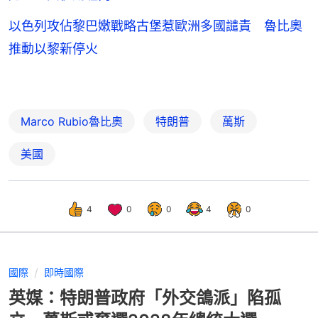
以色列攻佔黎巴嫩戰略古堡惹歐洲多國譴責 魯比奧
推動以黎新停火
Marco Rubio魯比奧
特朗普
萬斯
美國
4
0
0
4
0
國際
即時國際
英媒：特朗普政府「外交鴿派」陷孤