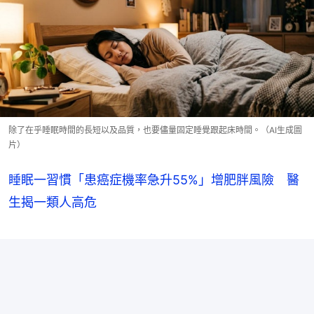
除了在乎睡眠時間的長短以及品質，也要儘量固定睡覺跟起床時間。（AI生成圖
片）
睡眠一習慣「患癌症機率急升55%」增肥胖風險 醫
生揭一類人高危