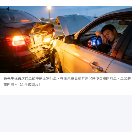
張先生稱首次遇車禍時是正常行車，在尚未察覺前方路況時便直撞向前車，車頭嚴
重凹陷。（AI生成圖片）