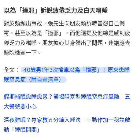
以為「撞邪」訴說疲倦乏力及白天嗜睡
對於頻頻出事故，張先生向朋友傾訴時曾怨自己倒
霉，甚至以為是「撞邪」，而他還提及他總是感到疲
倦乏力及嗜睡。朋友擔心其身體出了問題，建議應去
醫院檢查一下。
全文：
40歲男1年3次撞車以為「撞邪」！原來患睡
眠窒息症（附自查清單）
假期補眠愈睡愈累？醫揭阻塞型睡眠窒息症風險 五
大警號要小心
深夜難眠？專家教五分鐘入睡法 三動作加一秘訣啟
動「睡眠開關」