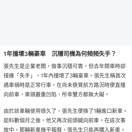
1年撞壞3輛豪車 沉穩司機為何頻頻失手？
張先生是企業老闆，做事沉穩可靠，但去年開車時卻
接連「失手」，1年內撞壞了3輛豪車。張先生稱首次
遇車禍時是正常行車，在尚未察覺前方路況時便直撞
向前車，車頭嚴重凹陷，所幸雙方都無大礙。
由於該車輛使用很久了，張先生便換了1輛進口新車。
詎料數個月之後，他又再次迎頭撼向前車。在這次事
故中，那輛新車幾乎報廢，張先生只能再購入新車。