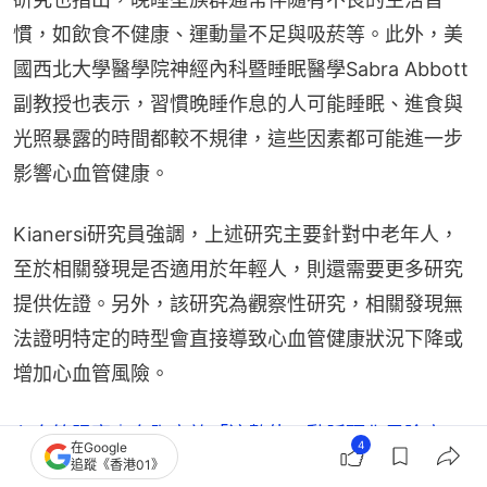
慣，如飲食不健康、運動量不足與吸菸等。此外，美
國西北大學醫學院神經內科暨睡眠醫學Sabra Abbott
副教授也表示，習慣晚睡作息的人可能睡眠、進食與
光照暴露的時間都較不規律，這些因素都可能進一步
影響心血管健康。
Kianersi研究員強調，上述研究主要針對中老年人，
至於相關發現是否適用於年輕人，則還需要更多研究
提供佐證。另外，該研究為觀察性研究，相關發現無
法證明特定的時型會直接導致心血管健康狀況下降或
增加心血管風險。
心血管阻塞｜血脂高於「這數值」動脈硬化風險高
4
在Google
追蹤《香港01》
中風心梗皆致命