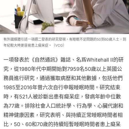
有外國媒體引述一項週二發表的研究發現，有睡眠不足問題的50到60歲人士，到
年紀較大時更容易患上癡呆症。（VCG）
一項發表於《自然通訊》雜誌、名爲Whitehall II的研
究，從1980年代中期開始對7959名50歲以上英國公
務員進行研究，通過獲取病歷和其他數據，包括他們
1985至2016年曾六次自行申報睡眠時間。研究結束
時，有521人被診斷出患有癡呆症，發病年齡中位數
為77歲。排除社會人口統計學、行為學、心臟代謝和
精神健康因素，研究表明、與持續正常睡眠時間者相
比，50、60和70歲的持續短暫睡眠時間者患上癡呆