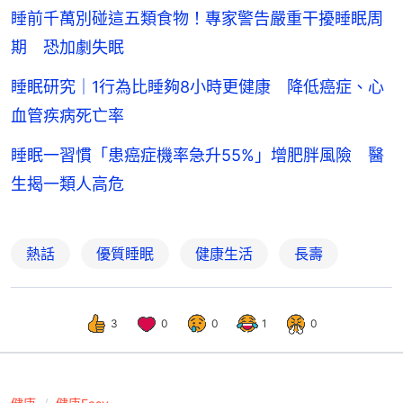
睡前千萬別碰這五類食物！專家警告嚴重干擾睡眠周
期 恐加劇失眠
睡眠研究｜1行為比睡夠8小時更健康 降低癌症、心
血管疾病死亡率
睡眠一習慣「患癌症機率急升55%」增肥胖風險 醫
生揭一類人高危
熱話
優質睡眠
健康生活
長壽
3
0
0
1
0