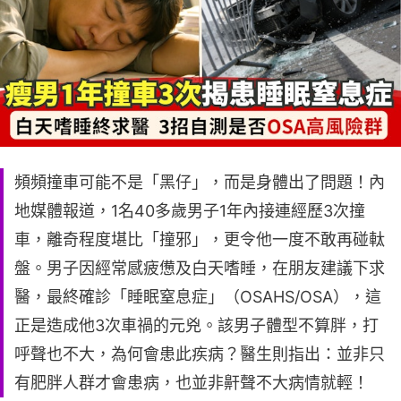
頻頻撞車可能不是「黑仔」，而是身體出了問題！內
地媒體報道，1名40多歲男子1年內接連經歷3次撞
車，離奇程度堪比「撞邪」，更令他一度不敢再碰軚
盤。男子因經常感疲憊及白天嗜睡，在朋友建議下求
醫，最終確診「睡眠窒息症」（OSAHS/OSA），這
正是造成他3次車禍的元兇。該男子體型不算胖，打
呼聲也不大，為何會患此疾病？醫生則指出：並非只
有肥胖人群才會患病，也並非鼾聲不大病情就輕！