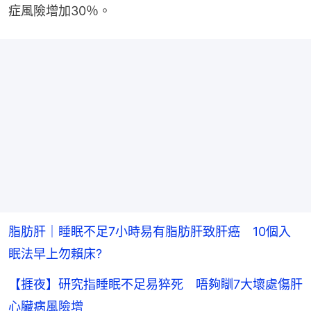
症風險增加30％。
脂肪肝｜睡眠不足7小時易有脂肪肝致肝癌 10個入
眠法早上勿賴床?
【捱夜】研究指睡眠不足易猝死 唔夠瞓7大壞處傷肝
心臟病風險增