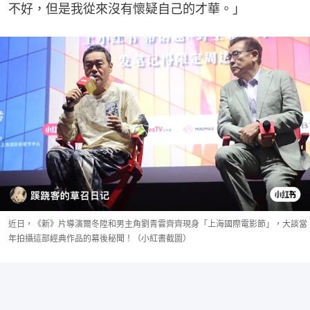
不好，但是我從來沒有懷疑自己的才華。」
近日，《新》片導演爾冬陞和男主角劉青雲齊齊現身「上海國際電影節」，大談當
年拍攝這部經典作品的幕後秘聞！（小紅書截圖）