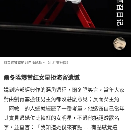
劉青雲被電影對白所感動。（小紅書截圖）
爾冬陞爆當紅女星拒演留遺憾
講到這部經典作的選角過程，爾冬陞笑言，當年大家
對由劉青雲擔任男主角都沒甚麼意見；反而女主角
「阿敏」的人選就經歷了一番考量，他透露自己當年
其實見過幾位比較紅的女明星，不過他拒絕透露名
字，並直言：「我知道她後來有點……有點感覺遺