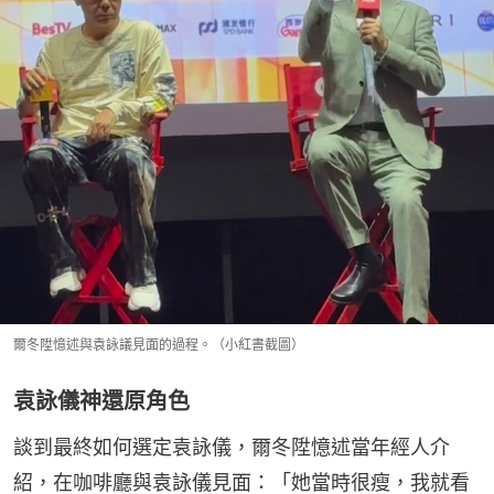
爾冬陞憶述與袁詠議見面的過程。（小紅書截圖）
袁詠儀神還原角色
談到最終如何選定袁詠儀，爾冬陞憶述當年經人介
紹，在咖啡廳與袁詠儀見面：「她當時很瘦，我就看