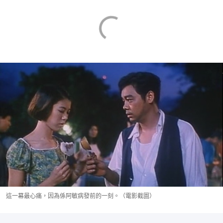
這一幕最心痛，因為係阿敏病發前的一刻。（電影截圖）