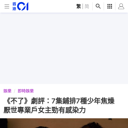
繁
|
简
娛樂
即時娛樂
《不了》劇評：7集鋪排7種少年焦燥
厭世專業戶女主勁有感染力