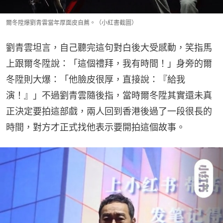
爾冬陞爆劉青雲當年厚面皮自薦。（小紅書截圖）
劉青雲坦言，自己聽完這句對白後大受感動，笑指馬
上跟爾冬陞說：「這個禮拜，我有時間！」身旁的爾
冬陞則大爆：「他臉皮很厚，直接說：『給我
演！』」不過劉青雲隨後指，當時爾冬陞其實還未真
正決定要拍這部戲，兩人回到香港後過了一段很長的
時間，對方才正式找他表示要開拍這個故事。