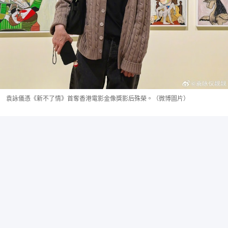
袁詠儀憑《新不了情》首奪香港電影金像獎影后殊榮。（微博圖片）