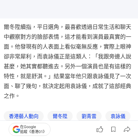
爾冬陞續指，平日選角，最喜歡透過日常生活和聊天
中觀察對方的臉部表情，這才能看到演員最真實的一
面。他發現有的人表面上看似毫無反應，實際上眼神
卻非常犀利，而袁詠儀正是這類人：「我跟旁邊人說
甚麼，她其實都聽進去。另外一個演員也是有這樣的
特性，就是舒淇。」結果當年他只跟袁詠儀見了一次
面、聊了幾句，就決定起用袁詠儀，成就了這部經典
之作。
香港藝人動向
爾冬陞
劉青雲
袁詠儀
在Google
追蹤《香港01》