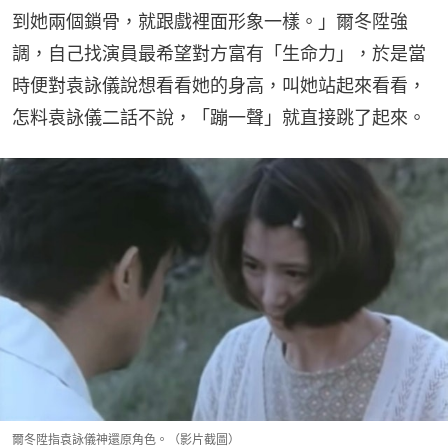
到她兩個鎖骨，就跟戲裡面形象一樣。」爾冬陞強
調，自己找演員最希望對方富有「生命力」，於是當
時便對袁詠儀說想看看她的身高，叫她站起來看看，
怎料袁詠儀二話不說，「蹦一聲」就直接跳了起來。
爾冬陞指袁詠儀神還原角色。（影片截圖）