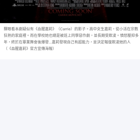
驟眼看本劇疑似有《血腥嘉莉》（Carrie）的影子。高中女生嘉莉，從小活在宗教
狂熱的家庭裡。而在學校她也總是被班上同學惡作劇，並長期受欺凌。憤怒壓抑多
年，終於在畢業舞會後爆發…嘉莉發現自己有超能力，並決定報復欺凌她的人
（《血腥嘉莉》官方宣傳海報）