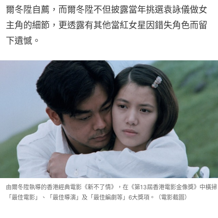
爾冬陞自薦，而爾冬陞不但披露當年挑選袁詠儀做女
主角的細節，更透露有其他當紅女星因錯失角色而留
下遺憾。
由爾冬陞執導的香港經典電影《新不了情》，在《第13屆香港電影金像獎》中橫掃
「最佳電影」、「最佳導演」及「最佳編劇等」6大獎項。（電影截圖）