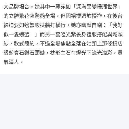
大品牌場合。她其中一襲宛如「深海異變珊瑚世界」
的立體繁花裝驚艷全場，但因裙擺過於掗拃，在後台
被迫要如螃蟹般扶牆打橫行，她亦幽默自嘲：「我好
似一隻螃蟹！」而另一套啞光紫裹身禮服搭配異域頭
紗，款式簡約，不過全場焦點全落在她頸上那條鎮店
級藍寶石鑽石頸鏈，枕形主石在燈光下流光溢彩，貴
氣逼人。