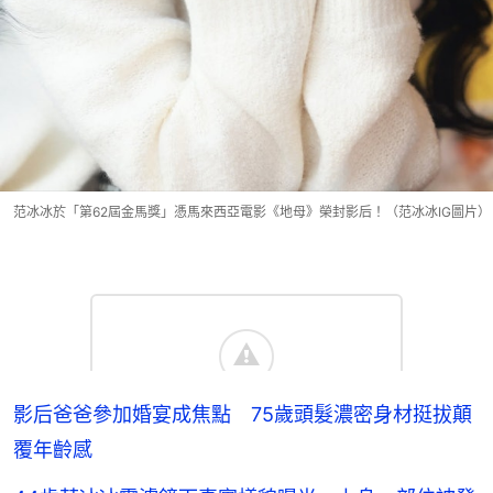
范冰冰於「第62屆金馬獎」憑馬來西亞電影《地母》榮封影后！（范冰冰IG圖片）
影后爸爸參加婚宴成焦點 75歲頭髮濃密身材挺拔顛
覆年齡感