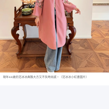
現年44歲的范冰冰典雅大方又不失時尚感。（范冰冰小紅書圖片）