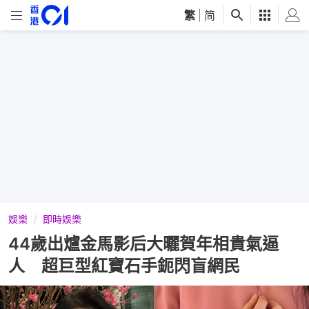
繁
|
简
娛樂
即時娛樂
44歲出爐金馬影后大曬賀年相貴氣逼
人 超巨型紅寶石手鈪閃盲網民