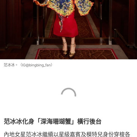
范冰冰。（IG@bingbing_fan）
范冰冰化身「深海珊瑚蟹」橫行後台
內地女星范冰冰繼續以星級嘉賓及模特兒身份穿梭各