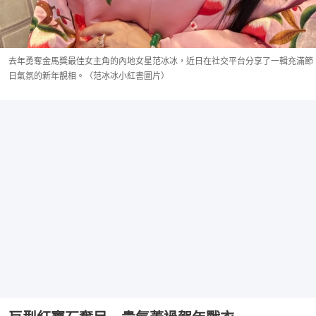
去年勇奪金馬獎最佳女主角的內地女星范冰冰，近日在社交平台分享了一輯充滿節
日氣氛的新年靚相。（范冰冰小紅書圖片）