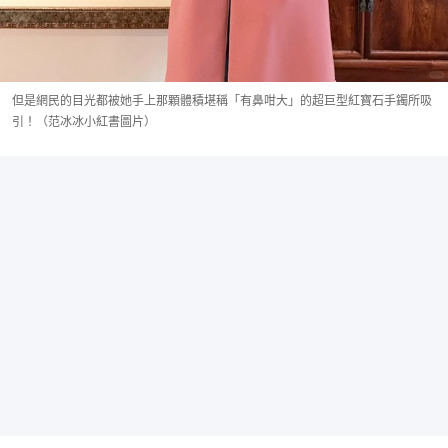
但是網民的目光都被她手上那顆體積堪稱「有鼻咁大」的超巨型紅寶石手鐲所吸
引！（范冰冰小紅書圖片）