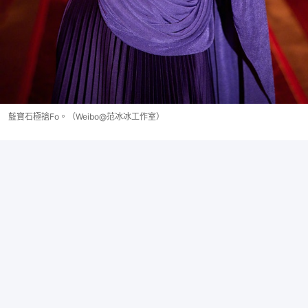
藍寶石極搶Fo。（Weibo@范冰冰工作室）