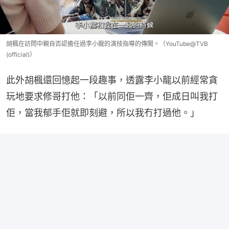
胡楓在訪問中親自否認擔任過李小龍的演技指導的傳聞。（YouTube@TVB
(official)）
此外胡楓還回憶起一段趣事，透露李小龍以前經常貪
玩地要求修哥打他：「以前同佢一齊，佢成日叫我打
佢，當我郁手佢就即刻避，所以我冇打過他。」