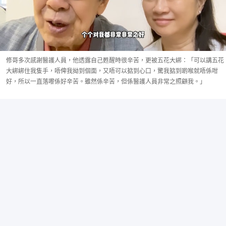
修哥多次感謝醫護人員，他透露自己甦醒時很辛苦，更被五花大綁：「可以講五花
大綁綁住我隻手，唔俾我拗到個面，又唔可以掂到心口，驚我掂到啲喉就唔係咁
好，所以一直落嚟係好辛苦。雖然係辛苦，但係醫護人員非常之照顧我。」