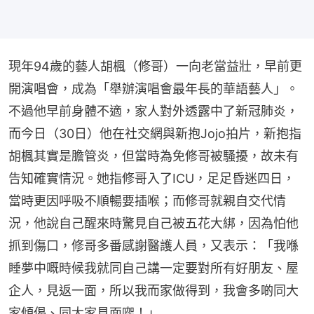
現年94歲的藝人胡楓（修哥）一向老當益壯，早前更
開演唱會，成為「舉辦演唱會最年長的華語藝人」。
不過他早前身體不適，家人對外透露中了新冠肺炎，
而今日（30日）他在社交網與新抱Jojo拍片，新抱指
胡楓其實是膽管炎，但當時為免修哥被騷擾，故未有
告知確實情況。她指修哥入了ICU，足足昏迷四日，
當時更因呼吸不順暢要插喉；而修哥就親自交代情
況，他說自己醒來時驚見自己被五花大綁，因為怕他
抓到傷口，修哥多番感謝醫護人員，又表示：「我喺
睡夢中嘅時候我就同自己講一定要對所有好朋友、屋
企人，見返一面，所以我而家做得到，我會多啲同大
家傾偈、同大家見面㗎！」