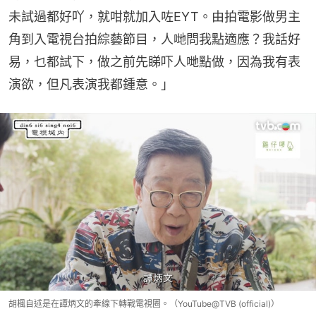
未試過都好吖，就咁就加入咗EYT。由拍電影做男主
角到入電視台拍綜藝節目，人哋問我點適應？我話好
易，乜都試下，做之前先睇吓人哋點做，因為我有表
演欲，但凡表演我都鍾意。」
胡楓自述是在譚炳文的牽線下轉戰電視圈。（YouTube@TVB (official)）