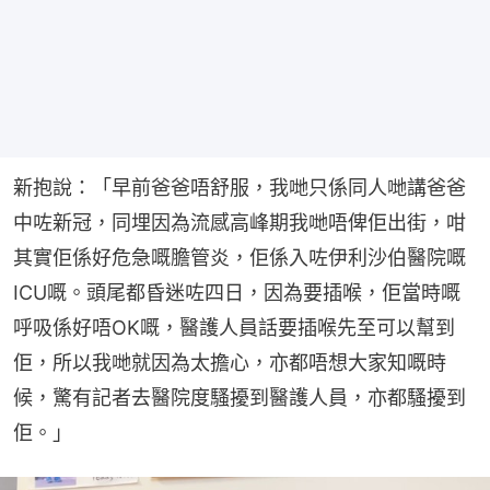
新抱說：「早前爸爸唔舒服，我哋只係同人哋講爸爸
中咗新冠，同埋因為流感高峰期我哋唔俾佢出街，咁
其實佢係好危急嘅膽管炎，佢係入咗伊利沙伯醫院嘅
ICU嘅。頭尾都昏迷咗四日，因為要插喉，佢當時嘅
呼吸係好唔OK嘅，醫護人員話要插喉先至可以幫到
佢，所以我哋就因為太擔心，亦都唔想大家知嘅時
候，驚有記者去醫院度騷擾到醫護人員，亦都騷擾到
佢。」