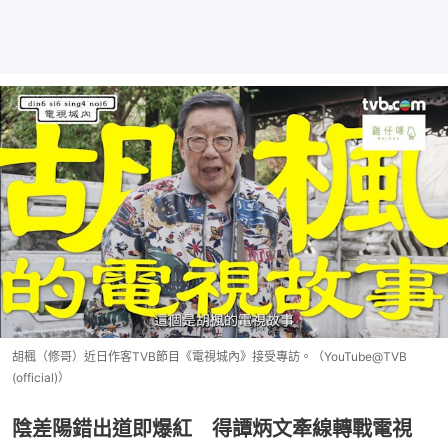
胡楓（修哥）近日作客TVB節目《電視城內》接受專訪。（YouTube@TVB
(official)）
陰差陽錯出道即爆紅 得譚炳文牽線轉戰電視