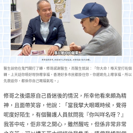
醫生說他在鬼門關打了轉，修哥感謝醫生，而醫生就說：「你大命！喺天堂打咗個
轉，上天話你唔好咁快嚟享福，香港好多市民都掛住你，你遲啲先上嚟享福，所以
先救返你，都係你自己嘅福氣啦。」
修哥之後還原自己昏迷後的情況，所幸他看來頗為精
神，且面帶笑容，他說：「當我擘大眼嘅時候，覺得
呢度好陌生，有個醫護人員就問我『你叫咩名呀？』
我答中咗，佢非常之開心，雖然醒咗，但係非常非常