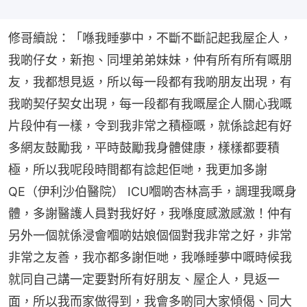
修哥續說：「喺我睡夢中，不斷不斷記起我屋企人，
我啲仔女，新抱、同埋弟弟妹妹，仲有所有所有嘅朋
友，我都想見返，所以每一段都有我啲朋友出現，有
我啲契仔契女出現，每一段都有我嘅屋企人關心我嘅
片段仲有一樣，令到我非常之積極嘅，就係諗起有好
多網友鼓勵我，平時鼓勵我身體健康，樣樣都要積
極，所以我呢段時間都有諗起佢哋，我更加多謝
QE（伊利沙伯醫院） ICU嗰啲杏林高手，調理我嘅身
體，多謝醫護人員對我好好，我喺度感激感激！仲有
另外一個就係浸會嗰啲姑娘個個對我非常之好，非常
非常之友善，我亦都多謝佢哋，我喺睡夢中嘅時候我
就同自己講一定要對所有好朋友、屋企人，見返一
面，所以我而家做得到，我會多啲同大家傾偈、同大