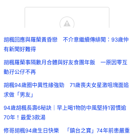
胡楓回應與羅蘭黃昏戀 不介意繼續傳緋聞：93歲仲
有新聞好難得
胡楓羅蘭事隔數月合體與好友食團年飯 一原因零互
動孖公仔不再
胡楓94歲圈中異性緣強勁 71歲喪夫女星激咀塊面追
求做「男友」
94歲胡楓長壽6秘訣｜早上喝1物防中風堅持1習慣逾
70年！最愛3款湯
修哥胡楓94歲生日快樂 「鎮台之寶」74年前患嚴重