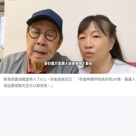
新抱透露胡楓當時入了ICU，前後昏迷四日：「佢當時嘅呼吸係好唔OK嘅，醫護人
員話要插喉先至可以幫到佢。」