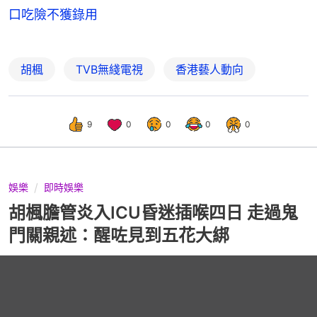
口吃險不獲錄用
胡楓
TVB無綫電視
香港藝人動向
9
0
0
0
0
娛樂
即時娛樂
胡楓膽管炎入ICU昏迷插喉四日 走過鬼
門關親述：醒咗見到五花大綁