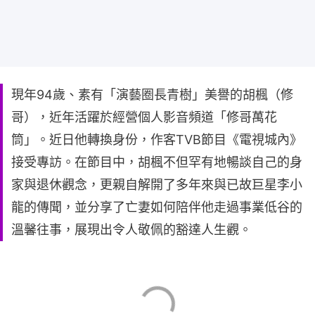
現年94歲、素有「演藝圈長青樹」美譽的胡楓（修
哥），近年活躍於經營個人影音頻道「修哥萬花
筒」。近日他轉換身份，作客TVB節目《電視城內》
接受專訪。在節目中，胡楓不但罕有地暢談自己的身
家與退休觀念，更親自解開了多年來與已故巨星李小
龍的傳聞，並分享了亡妻如何陪伴他走過事業低谷的
溫馨往事，展現出令人敬佩的豁達人生觀。