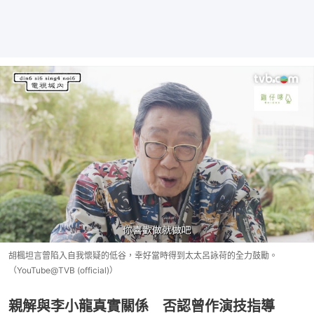
胡楓坦言曾陷入自我懷疑的低谷，幸好當時得到太太呂詠荷的全力鼓勵。
（YouTube@TVB (official)）
親解與李小龍真實關係 否認曾作演技指導