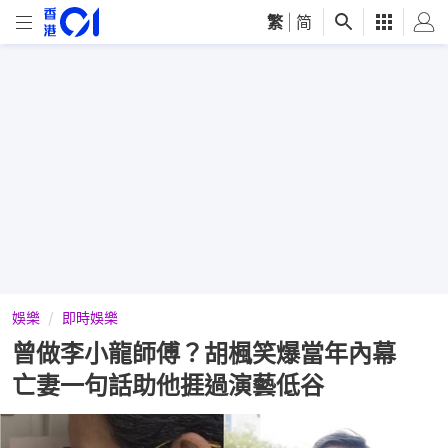
繁
|
简
娛樂
即時娛樂
曾做李小龍師傅？胡楓笑爆當年內幕
亡妻一句話助他捱過演藝低谷