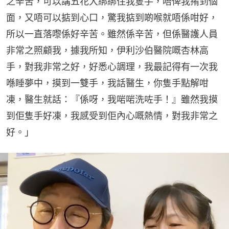
之辛苦，可以講五花大綁綁住我隻手，唔俾我𢯎到個
面，又唔可以掂到心口，驚我掂到啲喉就唔係咁好，
所以一直落嚟係好辛苦。雖然係辛苦，但係醫護人員
非常之照顧我，據我所知，伊利沙伯醫院嘅杏林高
手，對我非常之好，好悉心調理，我最記得有一次我
喺睡夢中，摸到一雙手，我話醫生，你隻手點解咁
凍，醫生就話：『係呀，我啱啱洗咗手！』雖然我摸
到佢隻手好凍，我感受到佢內心嘅熱情，對我非常之
好。」