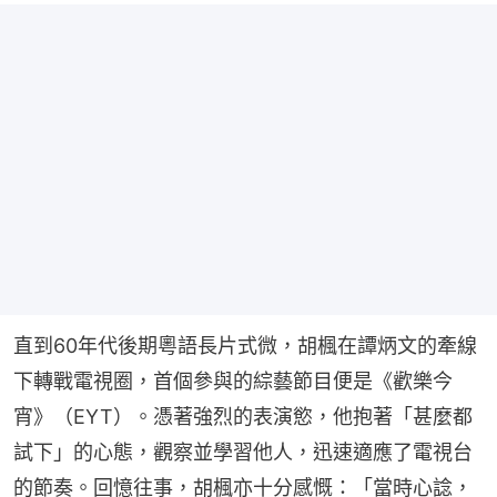
直到60年代後期粵語長片式微，胡楓在譚炳文的牽線
下轉戰電視圈，首個參與的綜藝節目便是《歡樂今
宵》（EYT）。憑著強烈的表演慾，他抱著「甚麼都
試下」的心態，觀察並學習他人，迅速適應了電視台
的節奏。回憶往事，胡楓亦十分感慨：「當時心諗，