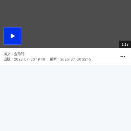
播
放
1:19
總
影
共
片
時
撰文：
金秀玲
間
出版：
2026-07-30 19:49
更新：
2026-07-30 22:15