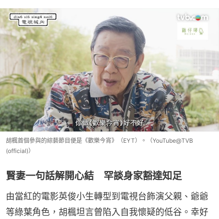
胡楓首個參與的綜藝節目便是《歡樂今宵》（EYT）。（YouTube@TVB
(official)）
賢妻一句話解開心結 罕談身家豁達知足
由當紅的電影英俊小生轉型到電視台飾演父親、爺爺
等綠葉角色，胡楓坦言曾陷入自我懷疑的低谷。幸好