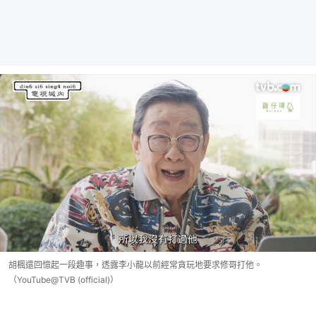
胡楓還回憶起一段趣事，透露李小龍以前經常貪玩地要求修哥打他。
（YouTube@TVB (official)）