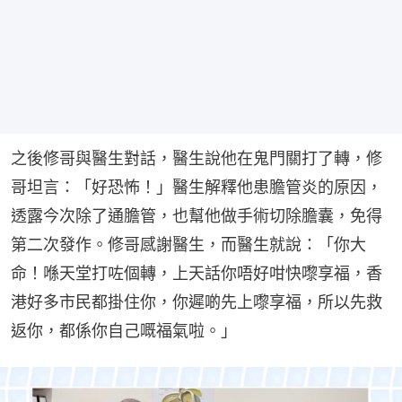
之後修哥與醫生對話，醫生說他在鬼門關打了轉，修
哥坦言：「好恐怖！」醫生解釋他患膽管炎的原因，
透露今次除了通膽管，也幫他做手術切除膽囊，免得
第二次發作。修哥感謝醫生，而醫生就說：「你大
命！喺天堂打咗個轉，上天話你唔好咁快嚟享福，香
港好多市民都掛住你，你遲啲先上嚟享福，所以先救
返你，都係你自己嘅福氣啦。」