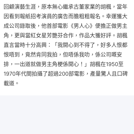
回顧演藝生涯，原本無心繼承古董家業的胡楓，當年
因看到報紙招考演員的廣告而膽粗粗報名。幸運獲大
成公司錄取後，他首部電影《男人心》便擔正做男主
角，更與當紅女星芳艷芬合作，作品大獲好評。胡楓
直言當時十分高興：「我開心到不得了，好多人恨都
恨唔到，竟然肯同我拍，但唔係我叻，係公司嘅安
排，一出道就做男主角梗係開心！」胡楓在1950至
1970年代間拍攝了超過200部電影，產量驚人且口碑
載道。