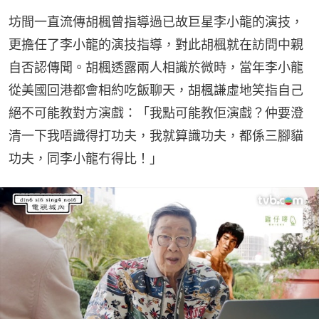
坊間一直流傳胡楓曾指導過已故巨星李小龍的演技，
更擔任了李小龍的演技指導，對此胡楓就在訪問中親
自否認傳聞。胡楓透露兩人相識於微時，當年李小龍
從美國回港都會相約吃飯聊天，胡楓謙虛地笑指自己
絕不可能教對方演戲：「我點可能教佢演戲？仲要澄
清一下我唔識得打功夫，我就算識功夫，都係三腳貓
功夫，同李小龍冇得比！」