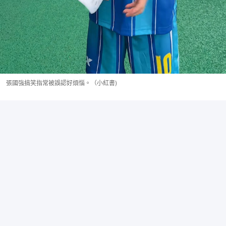
張國強搞笑指常被誤認好煩惱。（小紅書)