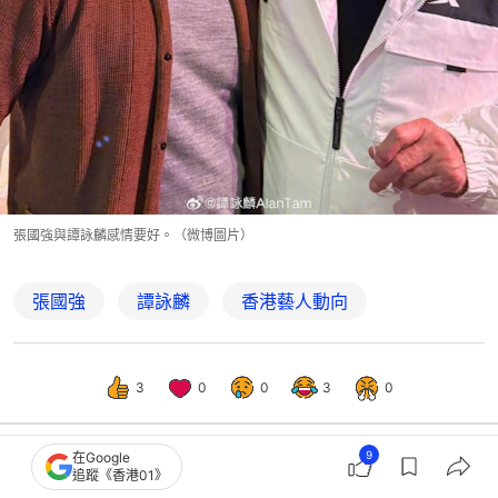
張國強與譚詠麟感情要好。（微博圖片）
張國強
譚詠麟
香港藝人動向
3
0
0
3
0
9
在Google
追蹤《香港01》
熱話
熱爆話題