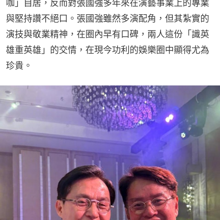
咖」自居，反而對張國強多年來在演藝事業上的專業
與堅持讚不絕口。張國強雖然多演配角，但其紮實的
演技與敬業精神，在圈內早有口碑，兩人這份「識英
雄重英雄」的交情，在現今功利的娛樂圈中顯得尤為
珍貴。