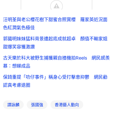
汪明荃與老公櫻花樹下甜蜜合照賞櫻 羅家英近況面
色紅潤氣色極佳
郭藹明妹妹猛料背景遭起底成就超卓 顏值不輸家姐
甜爆笑容獲激讚
古天樂於科大被野生捕獲親自揸機拍Reels 網民感羨
慕：想睇成品
保錡重提「叻仔事件」稱身心受打擊患抑鬱 網民勸
認真考慮退圈
譚詠麟
張國強
香港藝人動向