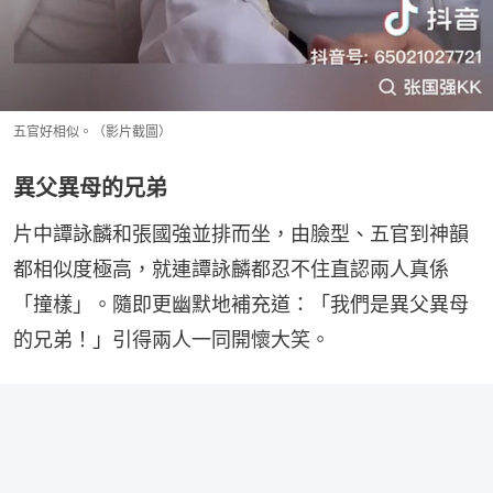
五官好相似。（影片截圖）
異父異母的兄弟
片中譚詠麟和張國強並排而坐，由臉型、五官到神韻
都相似度極高，就連譚詠麟都忍不住直認兩人真係
「撞樣」。隨即更幽默地補充道：「我們是異父異母
的兄弟！」引得兩人一同開懷大笑。