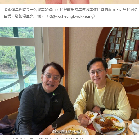
張國強年輕時是一名職業足球員，他曾曬出當年做職業球員時的舊照，可見他眉清
目秀，猶如混血兒一樣。（IG@kkcheungkwokkeung）