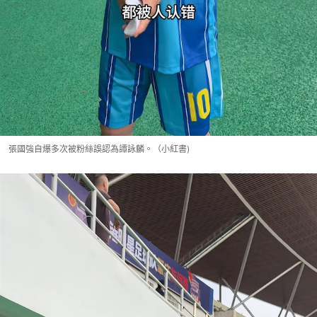
張國強自爆多次被粉絲誤認為譚詠麟。（小紅書)