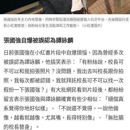
張國強近年主力內地發展，同時亦緊貼潮流積極經營個人社交平台，先後開設抖音
和小紅書賬號，與粉絲分享生活點滴和工作動態。（小紅書圖片）
張國強自爆被誤認為譚詠麟
日前張國強在小紅書片段中自爆煩惱，因為曾經多次
被誤認為譚詠麟，他搞笑表示：「有粉絲說，校長可
不可以和我拍張照片？沒問題，我出去叫校長跟你拍
照，我每次都被認錯，我就拜託校長可不可以找一次
假扮一下張國強？」有大批網民看到片段後，都紛紛
留言表示張國強與譚詠麟確實有些少相似：「細個真
系覺得你地好似樣」、「不說還不覺得，一說他倆
像，越看就越像。尤其嘴，長得特別像」、「無肚腩
的校長替身」。