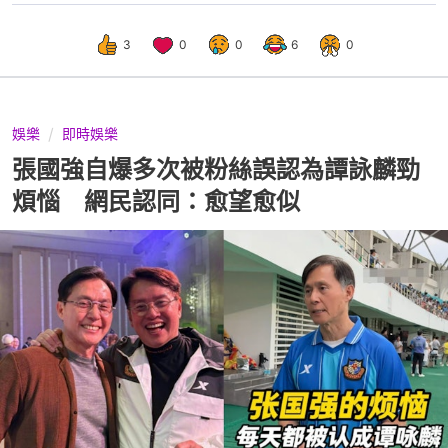
3
0
0
6
0
娛樂
即時娛樂
張國強自爆多次被粉絲誤認為譚詠麟勁
煩惱 網民認同：愈望愈似