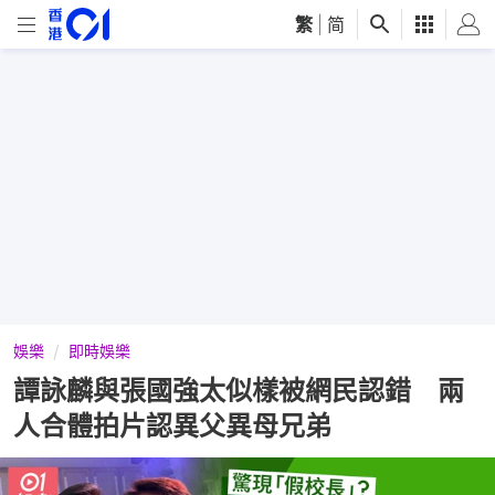
繁
|
简
娛樂
即時娛樂
譚詠麟與張國強太似樣被網民認錯 兩
人合體拍片認異父異母兄弟