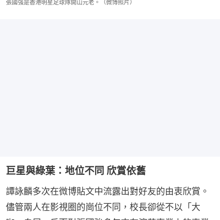
張國強是香港明星足球隊開山元老。（微博照片）
巨星與綠葉：地位不同 欣賞依舊
譚詠麟多次在微博貼文中流露出對好友的由衷欣賞。
儘管兩人在影視圈的崗位不同，校長卻從不以「大