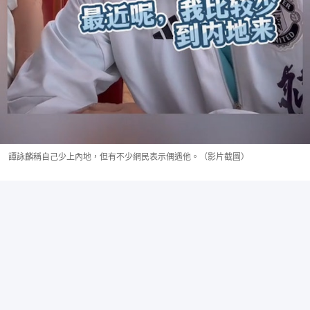
譚詠麟稱自己少上內地，但有不少網民表示偶遇他。（影片截圖）