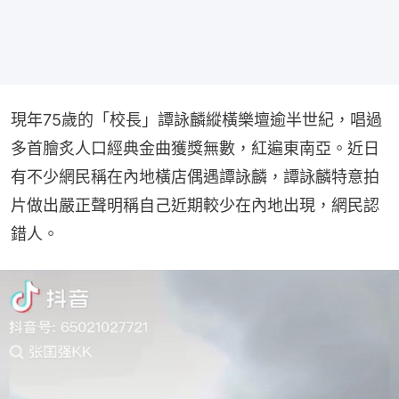
現年75歲的「校長」譚詠麟縱橫樂壇逾半世紀，唱過
多首膾炙人口經典金曲獲獎無數，紅遍東南亞。近日
有不少網民稱在內地橫店偶遇譚詠麟，譚詠麟特意拍
片做出嚴正聲明稱自己近期較少在內地出現，網民認
錯人。