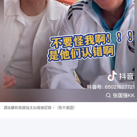
譚詠麟和張國強太似樣被認錯。（影片截圖）